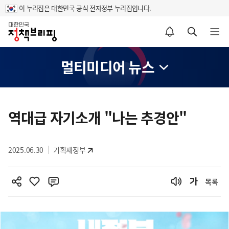
이 누리집은 대한민국 공식 전자정부 누리집입니다.
홈
알림설정 바로가기
검색 바로가기
메뉴 열기
멀티미디어 뉴스
콘
텐
역대급 자기소개 "나는 추경안"
츠
영
2025.06.30
기획재정부
역
목록