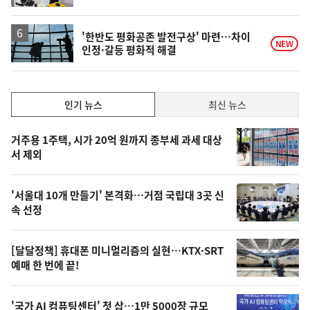
동
일
'한반도 평화공존 발전구상' 마련…차이
NEW
인정·갈등 평화적 해결
인
인기 뉴스
최신 뉴스
기,
인
기
최
거주용 1주택, 시가 20억 원까지 종부세 과세 대상
뉴
서 제외
신,
스
오
'서울대 10개 만들기' 본격화…거점 국립대 3곳 신
늘
속 선정
의
영
[달달정책] 휴대폰 미니멀리즘의 실현…KTX·SRT
상
예매 한 번에 끝!
,
오
'국가 AI 컴퓨팅센터' 첫 삽…1만 5000장 규모