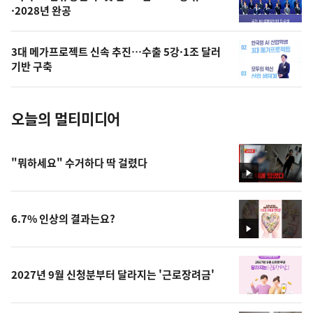
·2028년 완공
늘
의
3대 메가프로젝트 신속 추진…수출 5강·1조 달러
사
기반 구축
진
오늘의 멀티미디어
"뭐하세요" 수거하다 딱 걸렸다
영
상
6.7% 인상의 결과는요?
영
상
2027년 9월 신청분부터 달라지는 '근로장려금'