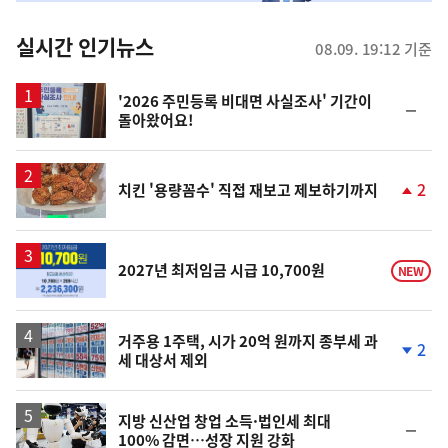
춤
뉴
실시간 인기뉴스
08.09. 19:12 기준
스
'2026 주민등록 비대면 사실조사' 기간이
순
돌아왔어요!
위
동
일
2
치킨 '용량꼼수' 직접 재보고 제보하기까지
단
계
상
승
2027년 최저임금 시급 10,700원
NEW
거주용 1주택, 시가 20억 원까지 종부세 과
2
세 대상서 제외
단
계
하
락
지방 신산업 창업 소득·법인세 최대
순
100% 감면…성장 지원 강화
위