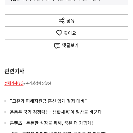
사
전
다
공유
열
음
기
좋아요
기
사
댓글
보기
관련기사
전체기사(36)
#추가경정예산(35)
"고유가 피해지원금 혼선 없게 철저 대비"
운동은 국가 경쟁력!…'생활체육'이 일상을 바꾼다
콘텐츠 - 든든한 성장을 위해, 꿈은 더 가깝게!