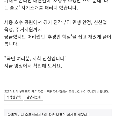
기재부 온라인 대변인이 '새정부 추경안'으로 분해 '나
는 솔로' 자기소개를 패러디 했습니다.
세종 호수 공원에서 경기 진작부터 민생 안정, 신산업
육성, 주거지원까지
궁금했지만 어려웠던 '추경안 핵심'을 쉽고 재밌게 풀어
봅니다.
"국민 여러분, 저희 진심입니다"
지금 영상에서 확인해 보세요.
공공누리가 부착되지 않은 자료는 담당자와 협의한 후에 사용하여 주시기 바랍니다.
저작권정책
담당자안내
이
기
다음
전기차·우주선까지? 이 작은 부품이 세계를 바꾼다!