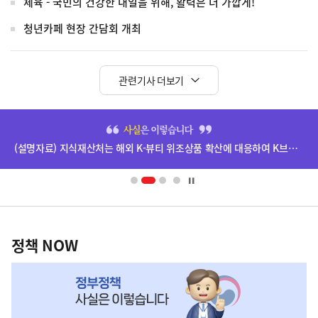
체육 - 국민의 건강한 내일을 위해, 활력은 더 가깝게!
청년카페 현장 간담회 개최
관련기사 더보기
히
단
(설명자료) 지식재산처는 해외 K-뷰티 위조상품 확산에 대응하여 K브랜드 정부인증, 유통차단, 국제공조까지 K-브랜드 보호를 강화하고 있습니다.
배
너
영
정
역
책
정책 NOW
NOW,
MY
맞