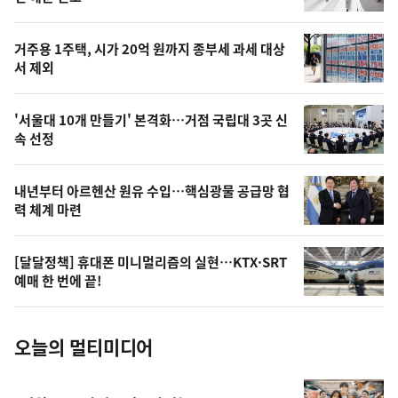
신,
스
오
거주용 1주택, 시가 20억 원까지 종부세 과세 대상
늘
서 제외
의
영
'서울대 10개 만들기' 본격화…거점 국립대 3곳 신
상
속 선정
,
오
내년부터 아르헨산 원유 수입…핵심광물 공급망 협
력 체계 마련
늘
의
[달달정책] 휴대폰 미니멀리즘의 실현…KTX·SRT
사
예매 한 번에 끝!
진
오늘의 멀티미디어