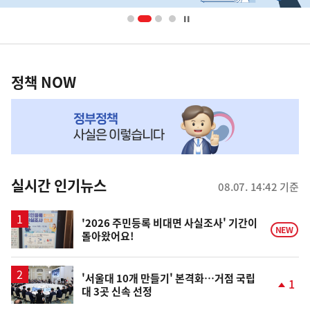
배
너
영
정
역
책
정책 NOW
NOW,
MY
맞
춤
뉴
실시간 인기뉴스
08.07. 14:42 기준
스
'2026 주민등록 비대면 사실조사' 기간이
NEW
돌아왔어요!
'서울대 10개 만들기' 본격화…거점 국립
1
대 3곳 신속 선정
단
계