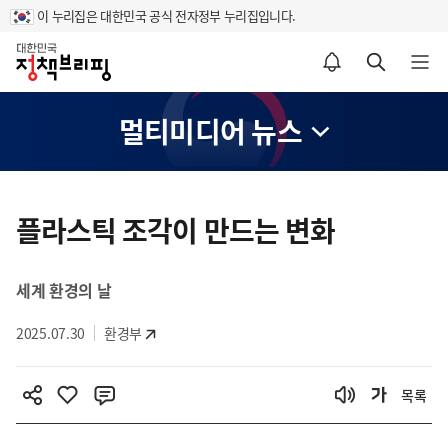
이 누리집은 대한민국 공식 전자정부 누리집입니다.
홈
알림설정 바로가기
검색 바로가기
메뉴 열기
멀티미디어 뉴스
콘
텐
플라스틱 조각이 만드는 변화
츠
영
세계 환경의 날
역
2025.07.30
환경부
목록