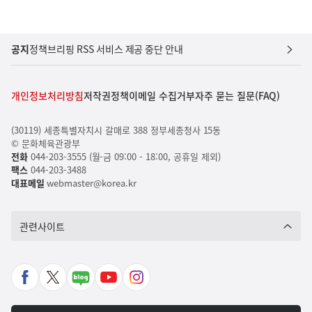
공지
정책브리핑 RSS 서비스 제공 중단 안내
개인정보처리방침
저작권정책
이메일 수집거부
자주 묻는 질문(FAQ)
(30119) 세종특별자치시 갈매로 388 정부세종청사 15동
© 문화체육관광부
전화
044-203-3555 (월-금 09:00 - 18:00, 공휴일 제외)
팩스
044-203-3488
대표메일
webmaster@korea.kr
관련사이트
페
X
네
유
인
이
바
이
튜
스