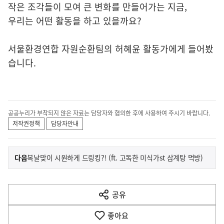
작은 조각들이 모여 큰 변화를 만들어가는 지금,
우리는 어떤 활동을 하고 있을까요?
서울환경연합 자원순환팀의 허혜윤 활동가에게 들어봤
습니다.
공공누리가 부착되지 않은 자료는 담당자와 협의한 후에 사용하여 주시기 바랍니다.
저작권정책
담당자안내
이
기
다음
복날맞이 시원하게 드링킹?! (ft. 고독한 미식가st 삼계탕 먹방)
사
전
다
공유
열
음
기
좋아요
기