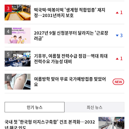
상
승
떡국떡·떡볶이떡 '생계형 적합업종' 재지
1
정…2031년까지 보호
단
계
상
승
2027년 9월 신청분부터 달라지는 '근로장
3
려금'
단
계
하
락
기후부, 여름철 전력수급 점검…역대 최대
1
전력수요 가능성 대비
단
계
상
승
여름방학 맞아 무료 국가예방접종 맞았어
NEW
요
인
인기 뉴스
최신 뉴스
기,
인
기
최
국내 첫 '한국형 이지스구축함' 건조 본격화…2032
뉴
년 해군 인도