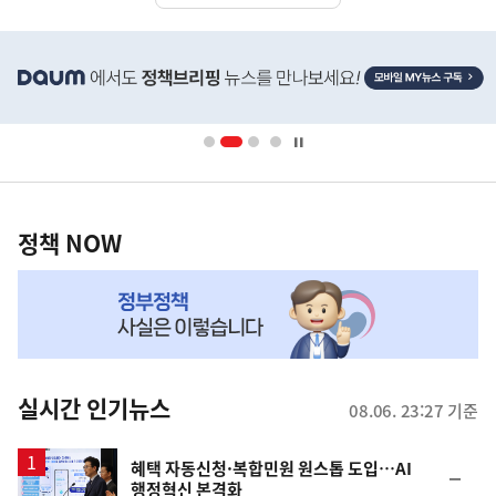
히
단
배
너
영
정
역
책
정책 NOW
NOW,
MY
맞
춤
뉴
실시간 인기뉴스
08.06. 23:27 기준
스
혜택 자동신청·복합민원 원스톱 도입…AI
순
행정혁신 본격화
위