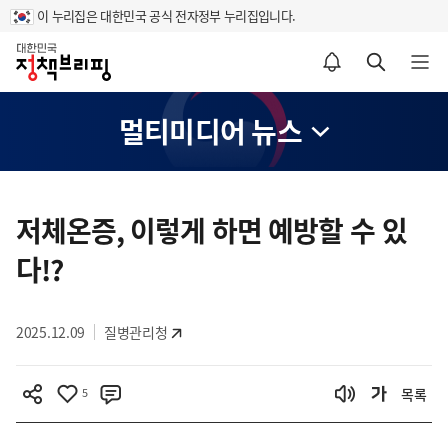
이 누리집은 대한민국 공식 전자정부 누리집입니다.
홈
알림설정 바로가기
검색 바로가기
메뉴 열기
멀티미디어 뉴스
콘
텐
저체온증, 이렇게 하면 예방할 수 있
츠
다!?
영
역
2025.12.09
질병관리청
5
목록