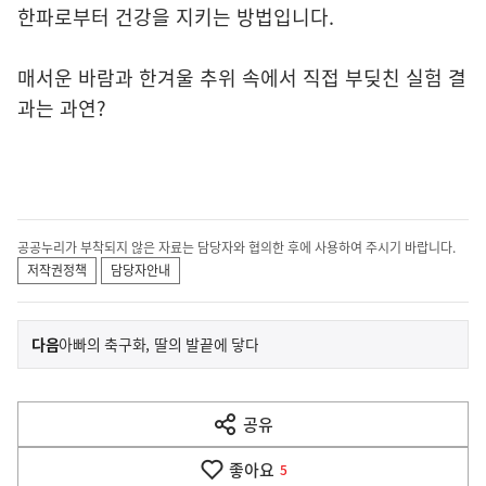
한파로부터 건강을 지키는 방법입니다.
매서운 바람과 한겨울 추위 속에서 직접 부딪친 실험 결
과는 과연?
공공누리가 부착되지 않은 자료는 담당자와 협의한 후에 사용하여 주시기 바랍니다.
저작권정책
담당자안내
이
기
다음
아빠의 축구화, 딸의 발끝에 닿다
사
전
다
공유
열
음
기
좋아요
기
5