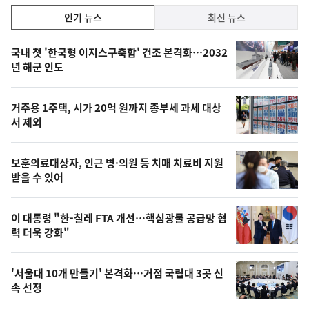
인
인기 뉴스
최신 뉴스
기,
인
기
최
국내 첫 '한국형 이지스구축함' 건조 본격화…2032
뉴
년 해군 인도
신,
스
오
거주용 1주택, 시가 20억 원까지 종부세 과세 대상
늘
서 제외
의
영
보훈의료대상자, 인근 병·의원 등 치매 치료비 지원
상
받을 수 있어
,
오
이 대통령 "한-칠레 FTA 개선…핵심광물 공급망 협
력 더욱 강화"
늘
의
'서울대 10개 만들기' 본격화…거점 국립대 3곳 신
사
속 선정
진