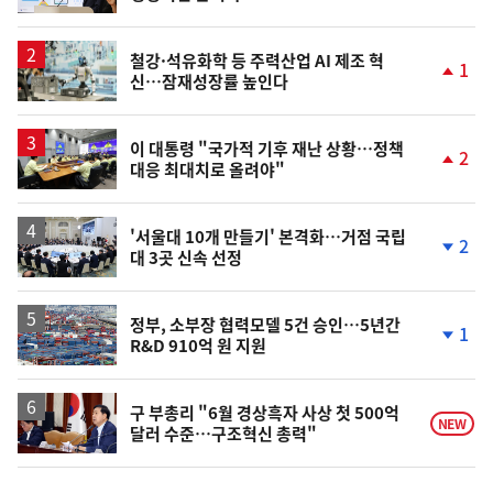
동
일
철강·석유화학 등 주력산업 AI 제조 혁
1
신…잠재성장률 높인다
단
계
상
승
이 대통령 "국가적 기후 재난 상황…정책
2
대응 최대치로 올려야"
단
계
상
승
'서울대 10개 만들기' 본격화…거점 국립
2
대 3곳 신속 선정
단
계
하
락
정부, 소부장 협력모델 5건 승인…5년간
1
R&D 910억 원 지원
단
계
하
락
구 부총리 "6월 경상흑자 사상 첫 500억
NEW
달러 수준…구조혁신 총력"