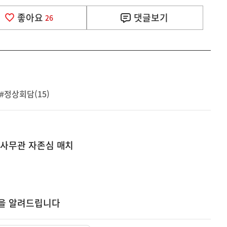
좋아요
댓글
보기
26
#정상회담(15)
사
급 사무관 자존심 매치
 거주용 1주택을 두텁게 보호하기 위한 방안을 세제개
실
은
이
렇
습
획을 알려드립니다
니
다