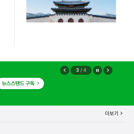
정지
이
다
3
/
4
전
음
보
보
기
기
공지사항
더보기
편안에 담았습니다.