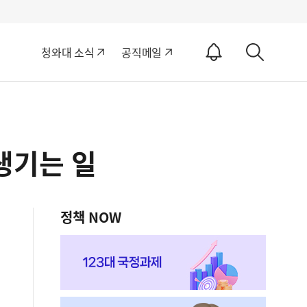
알
청와대 소식
공직메일
림
상
ON
세
검
색
생기는 일
정책 NOW