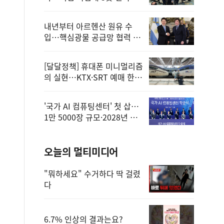
정
내년부터 아르헨산 원유 수
입…핵심광물 공급망 협력 체
계 마련
[달달정책] 휴대폰 미니멀리즘
의 실현…KTX·SRT 예매 한
번에 끝!
'국가 AI 컴퓨팅센터' 첫 삽…
1만 5000장 규모·2028년 완
공
오늘의 멀티미디어
"뭐하세요" 수거하다 딱 걸렸
다
6.7% 인상의 결과는요?