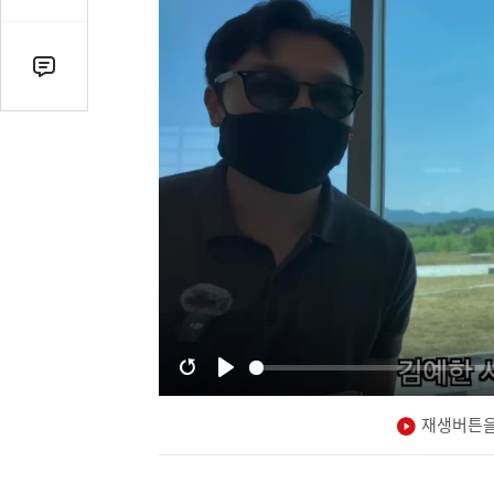
감
수
댓
글
수
(클
릭
시
댓
글
로
이
동)
재생버튼을