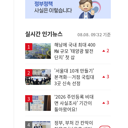
실시간 인기뉴스
08.08. 09:32 기준
해남에 국내 최대 400
2
㎿ 규모 '태양광 발전
단
단지' 첫 삽
계
상
승
'서울대 10개 만들기'
3
본격화…거점 국립대
단
3곳 신속 선정
계
상
승
'2026 주민등록 비대
3
면 사실조사' 기간이
단
돌아왔어요!
계
상
승
정부, 부처 간 칸막이