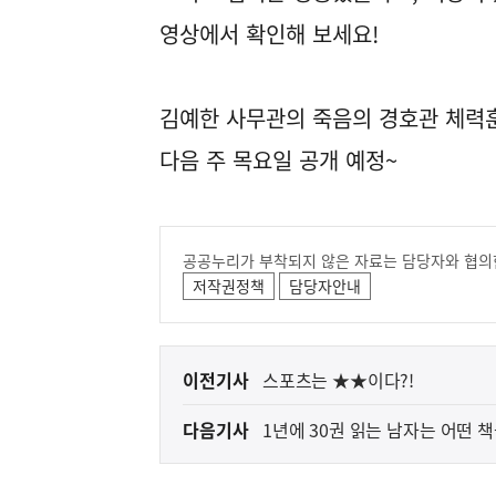
영상에서 확인해 보세요!
김예한 사무관의 죽음의 경호관 체력
다음 주 목요일 공개 예정~
공공누리가 부착되지 않은 자료는 담당자와 협의
저작권정책
담당자안내
이
이전기사
스포츠는 ★★이다?!
전
다음기사
1년에 30권 읽는 남자는 어떤 
다
음