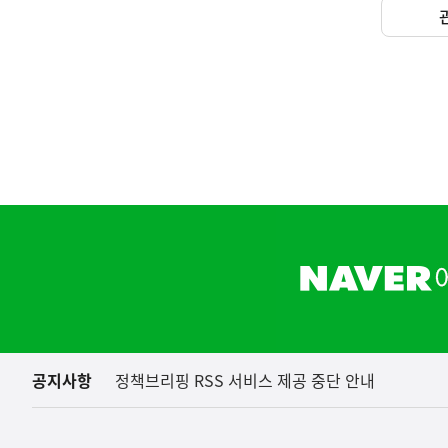
하
단
배
너
영
역
공지사항
정책브리핑 RSS 서비스 제공 중단 안내
(보도설명) 정부는
재정경제부