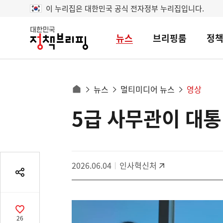
이 누리집은 대한민국 공식 전자정부 누리집입니다.
뉴스
브리핑룸
정
대
한
민
국
정
사
뉴스
멀티미디어 뉴스
영상
책
홈
브
이
으
5급 사무관이 대
콘
리
트
로
핑
텐
이
츠
동
영
경
2026.06.04
인사혁신처
역
로
공
유
열
기
공
26