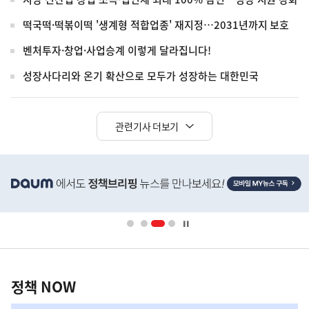
떡국떡·떡볶이떡 '생계형 적합업종' 재지정…2031년까지 보호
벤처투자·창업·사업승계 이렇게 달라집니다!
성장사다리와 온기 확산으로 모두가 성장하는 대한민국
관련기사 더보기
히
단
배
너
영
정
역
책
정책 NOW
NOW,