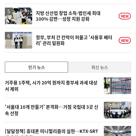
계
하
락
지방 신산업 창업 소득·법인세 최대
NEW
100% 감면…성장 지원 강화
정부, 부처 간 칸막이 허물고 '사용후 배터
NEW
리' 관리 일원화
인
인기 뉴스
최신 뉴스
기,
인
기
최
거주용 1주택, 시가 20억 원까지 종부세 과세 대상
뉴
서 제외
신,
스
오
'서울대 10개 만들기' 본격화…거점 국립대 3곳 신
늘
속 선정
의
영
[달달정책] 휴대폰 미니멀리즘의 실현…KTX·SRT