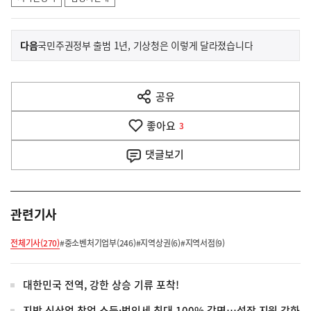
이
기
다음
국민주권정부 출범 1년, 기상청은 이렇게 달라졌습니다
사
전
다
공유
열
음
기
좋아요
기
3
사
댓글
보기
관련기사
전체기사(270)
#중소벤처기업부(246)
#지역상권(6)
#지역서점(9)
대한민국 전역, 강한 상승 기류 포착!
지방 신산업 창업 소득·법인세 최대 100% 감면…성장 지원 강화