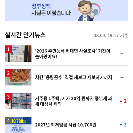
MY
맞
춤
뉴
실시간 인기뉴스
08.09. 19:17 기준
스
'2026 주민등록 비대면 사실조사' 기간이
순
돌아왔어요!
위
동
일
순
치킨 '용량꼼수' 직접 재보고 제보하기까지
위
동
일
거주용 1주택, 시가 20억 원까지 종부세 과
2
세 대상서 제외
단
계
상
승
2
2027년 최저임금 시급 10,700원
단