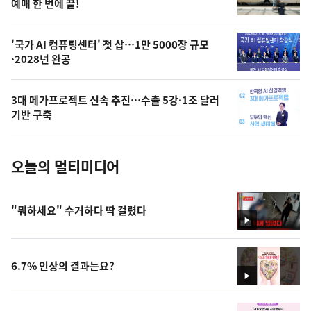
상
예매 한 번에 끝!
,
오
'국가 AI 컴퓨팅센터' 첫 삽…1만 5000장 규모
·2028년 완공
늘
의
3대 메가프로젝트 신속 추진…수출 5강·1조 달러
사
기반 구축
진
오늘의 멀티미디어
"뭐하세요" 수거하다 딱 걸렸다
영
상
6.7% 인상의 결과는요?
영
상