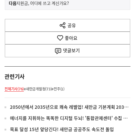
이
기
다음
지원금, 어디에 쓰고 계신가요?
사
전
다
공유
열
음
기
좋아요
기
사
댓글
보기
관련기사
전체기사(76)
#새만금개발청(73)
#전주(1)
2050년에서 2035년으로 쾌속 레벨업! 새만금 기본계획 2035 업데이트
에너지를 지휘하는 똑똑한 디지털 두뇌! '통합관제센터' 수집 완료
목표 달성 15년 앞당긴다! 새만금 공공주도 속도전 돌입