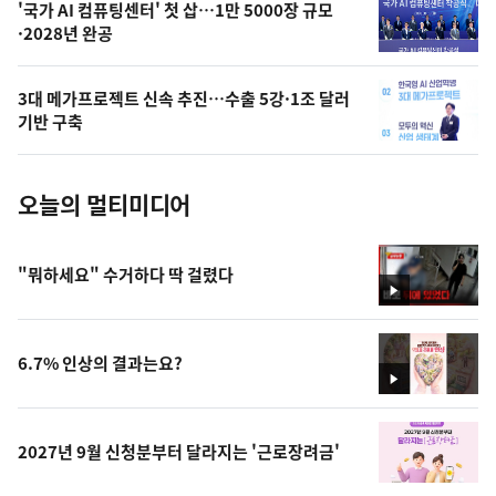
오
'국가 AI 컴퓨팅센터' 첫 삽…1만 5000장 규모
·2028년 완공
늘
의
3대 메가프로젝트 신속 추진…수출 5강·1조 달러
사
기반 구축
진
오늘의 멀티미디어
"뭐하세요" 수거하다 딱 걸렸다
영
상
6.7% 인상의 결과는요?
영
상
2027년 9월 신청분부터 달라지는 '근로장려금'