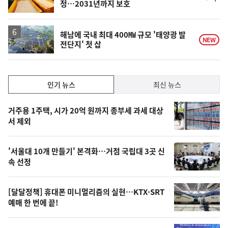
정…2031년까지 보호
단
계
하
락
해남에 국내 최대 400㎿ 규모 '태양광 발
NEW
전단지' 첫 삽
인
인기 뉴스
최신 뉴스
기,
인
기
최
거주용 1주택, 시가 20억 원까지 종부세 과세 대상
뉴
서 제외
신,
스
오
'서울대 10개 만들기' 본격화…거점 국립대 3곳 신
늘
속 선정
의
영
[달달정책] 휴대폰 미니멀리즘의 실현…KTX·SRT
상
예매 한 번에 끝!
,