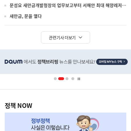
문성요 새만금개발청장의 업무보고부터 서해안 최대 해양레저파크 개장까지!
새만금, 문을 열다
관련기사 더보기
히
단
배
너
영
정
역
책
정책 NOW
NOW,
MY