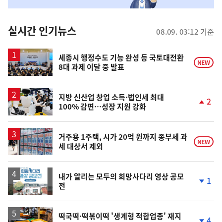
맞
춤
뉴
실시간 인기뉴스
08.09. 03:12 기준
스
세종시 행정수도 기능 완성 등 국토대전환
NEW
8대 과제 이달 중 발표
지방 신산업 창업 소득·법인세 최대
2
100% 감면…성장 지원 강화
단
계
상
승
거주용 1주택, 시가 20억 원까지 종부세 과
NEW
세 대상서 제외
내가 알리는 모두의 희망사다리 영상 공모
1
전
단
계
하
락
떡국떡·떡볶이떡 '생계형 적합업종' 재지
4