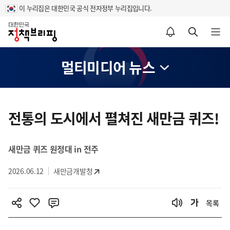
이 누리집은 대한민국 공식 전자정부 누리집입니다.
홈
알림설정 바로가기
검색 바로가기
메뉴 열기
멀티미디어 뉴스
콘
텐
전통의 도시에서 펼쳐진 새만금 퀴즈!
츠
영
새만금 퀴즈 원정대 in 전주
역
2026.06.12
새만금개발청
목록