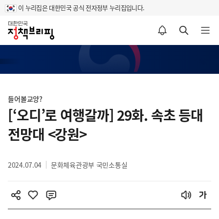
이 누리집은 대한민국 공식 전자정부 누리집입니다.
홈
알림설정 바로가기
검색 바로가기
메뉴 열기
콘
텐
들어볼교양?
츠
[‘오디’로 여행갈까] 29화. 속초 등대
영
전망대 <강원>
역
2024.07.04
문화체육관광부 국민소통실