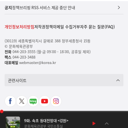
공지
정책브리핑 RSS 서비스 제공 중단 안내
개인정보처리방침
저작권정책
이메일 수집거부
자주 묻는 질문(FAQ)
(30119) 세종특별자치시 갈매로 388 정부세종청사 15동
© 문화체육관광부
전화
044-203-3555 (월-금 09:00 - 18:00, 공휴일 제외)
팩스
044-203-3488
대표메일
webmaster@korea.kr
관련사이트
페
X
네
유
인
이
바
이
튜
스
재
스
로
버
브
타
PC 버전
생
’로 여행갈까] 29화. 속초 등대전망대 <강원>
북
가
포
바
그
구
정
재
플
문화체육관광부 국민소통실