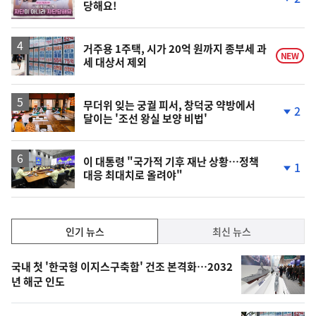
당해요!
상
단
계
하
락
거주용 1주택, 시가 20억 원까지 종부세 과
NEW
세 대상서 제외
무더위 잊는 궁궐 피서, 창덕궁 약방에서
2
달이는 '조선 왕실 보양 비법'
단
계
하
락
이 대통령 "국가적 기후 재난 상황…정책
1
대응 최대치로 올려야"
단
계
하
락
인
인기 뉴스
최신 뉴스
기,
인
기
최
국내 첫 '한국형 이지스구축함' 건조 본격화…2032
뉴
년 해군 인도
신,
스
오