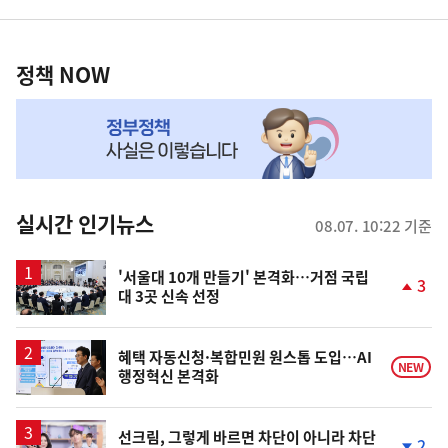
영
정
역
책
정책 NOW
NOW,
MY
맞
춤
뉴
실시간 인기뉴스
08.07. 10:22 기준
스
'서울대 10개 만들기' 본격화…거점 국립
3
대 3곳 신속 선정
단
계
상
승
혜택 자동신청·복합민원 원스톱 도입…AI
NEW
행정혁신 본격화
영
선크림, 그렇게 바르면 차단이 아니라 차단
2