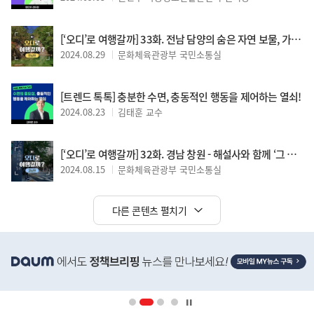
[‘오디’로 여행갈까] 33화. 전남 담양의 숨은 자연 보물, 가마골 생태공원
2024.08.29
문화체육관광부 국민소통실
[트렌드 톡톡] 충분한 수면, 충동적인 행동을 제어하는 열쇠!
2024.08.23
김태훈 교수
[‘오디’로 여행갈까] 32화. 경남 창원 - 해설사와 함께 ‘그 시절 근대문화’를 느껴보세요.
2024.08.15
문화체육관광부 국민소통실
다른 콘텐츠 펼치기
히
단
배
너