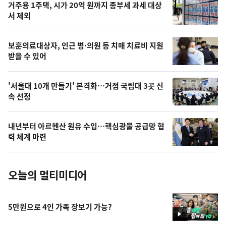
거주용 1주택, 시가 20억 원까지 종부세 과세 대상
늘
서 제외
의
영
보훈의료대상자, 인근 병·의원 등 치매 치료비 지원
상
받을 수 있어
,
오
'서울대 10개 만들기' 본격화…거점 국립대 3곳 신
속 선정
늘
의
내년부터 아르헨산 원유 수입…핵심광물 공급망 협
사
력 체계 마련
진
오늘의 멀티미디어
5만원으로 4인 가족 장보기 가능?
영