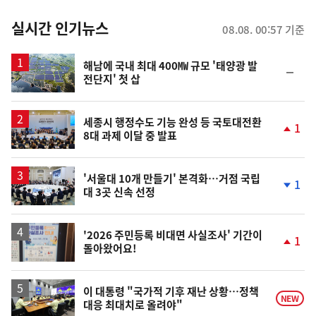
춤
뉴
실시간 인기뉴스
08.08. 00:57 기준
스
해남에 국내 최대 400㎿ 규모 '태양광 발
순
전단지' 첫 삽
위
동
일
세종시 행정수도 기능 완성 등 국토대전환
1
8대 과제 이달 중 발표
단
계
상
승
'서울대 10개 만들기' 본격화…거점 국립
1
대 3곳 신속 선정
단
계
하
락
'2026 주민등록 비대면 사실조사' 기간이
1
돌아왔어요!
단
계
상
승
이 대통령 "국가적 기후 재난 상황…정책
NEW
대응 최대치로 올려야"