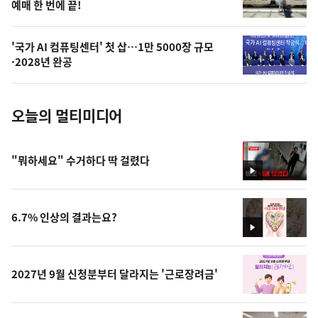
예매 한 번에 끝!
늘
의
'국가 AI 컴퓨팅센터' 첫 삽…1만 5000장 규모
사
·2028년 완공
진
오늘의 멀티미디어
"뭐하세요" 수거하다 딱 걸렸다
영
상
6.7% 인상의 결과는요?
영
상
2027년 9월 신청분부터 달라지는 '근로장려금'