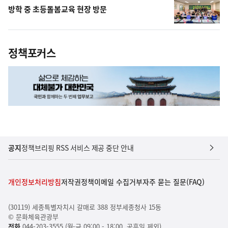
방학 중 초등돌봄교육 현장 방문
정책포커스
공지
정책브리핑 RSS 서비스 제공 중단 안내
개인정보처리방침
저작권정책
이메일 수집거부
자주 묻는 질문(FAQ)
(30119) 세종특별자치시 갈매로 388 정부세종청사 15동
© 문화체육관광부
전화
044-203-3555 (월-금 09:00 - 18:00, 공휴일 제외)