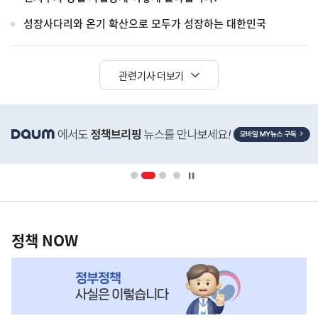
성장사다리와 온기 확산으로 모두가 성장하는 대한민국
관련기사 더보기
히
단
배
너
영
정
역
책
정책 NOW
NOW,
MY
맞