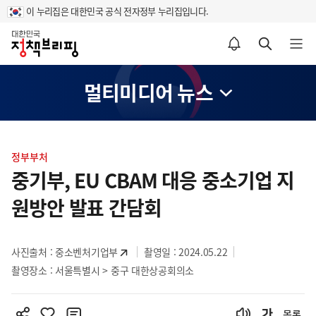
이 누리집은 대한민국 공식 전자정부 누리집입니다.
홈
알림설정 바로가기
검색 바로가기
메뉴 열기
멀티미디어 뉴스
콘
텐
정부부처
츠
중기부, EU CBAM 대응 중소기업 지
영
원방안 발표 간담회
역
사진출처 :
중소벤처기업부
촬영일 : 2024.05.22
촬영장소 : 서울특별시 > 중구 대한상공회의소
목록