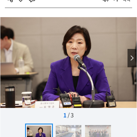
1
/
3