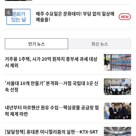
매주 수요일은 문화데이! 부담 없이 일상에
NEW
예술을!
인
인기 뉴스
최신 뉴스
기,
인
기
최
거주용 1주택, 시가 20억 원까지 종부세 과세 대상
뉴
서 제외
신,
스
오
'서울대 10개 만들기' 본격화…거점 국립대 3곳 신
늘
속 선정
의
영
내년부터 아르헨산 원유 수입…핵심광물 공급망 협
상
력 체계 마련
,
오
[달달정책] 휴대폰 미니멀리즘의 실현…KTX·SRT