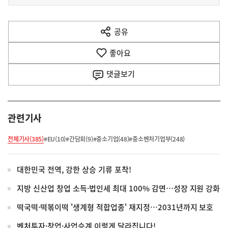
사
전
다
공유
열
음
기
좋아요
기
사
댓글
보기
관련기사
전체기사(385)
#EU(10)
#간담회(9)
#중소기업(48)
#중소벤처기업부(248)
대한민국 전역, 강한 상승 기류 포착!
지방 신산업 창업 소득·법인세 최대 100% 감면…성장 지원 강화
떡국떡·떡볶이떡 '생계형 적합업종' 재지정…2031년까지 보호
벤처투자·창업·사업승계 이렇게 달라집니다!