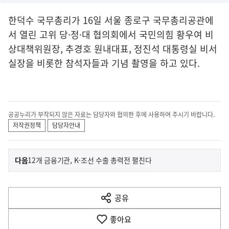
한덕수 국무총리가 16일 서울 종로구 국무총리공관에
서 열린 고위 당·정·대 협의회에서 국민의힘 황우여 비
상대책위원장, 추경호 원내대표, 정진석 대통령실 비서
실장을 비롯한 참석자들과 기념 촬영을 하고 있다.
공공누리가 부착되지 않은 자료는 담당자와 협의한 후에 사용하여 주시기 바랍니다.
저작권정책
담당자안내
이
기
다음
12개 금융기관, K-조선 수출 총력전 펼친다
사
전
다
공유
열
음
기
좋아요
기