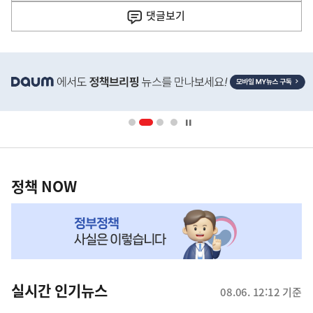
사
댓글
보기
히
단
배
너
영
정
역
책
정책 NOW
NOW,
MY
맞
춤
뉴
실시간 인기뉴스
08.06. 12:12 기준
스