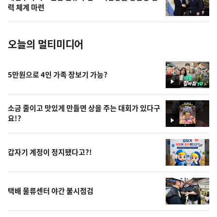
사
력 체계 마련
진
오늘의 멀티미디어
5만원으로 4인 가족 장보기 가능?
영
상
소금 줄이고 맛있게 만들면 상을 주는 대회가 있다구
요!?
영
상
갑자기 계정이 정지됐다고?!
택배 물류센터 야간 불시점검