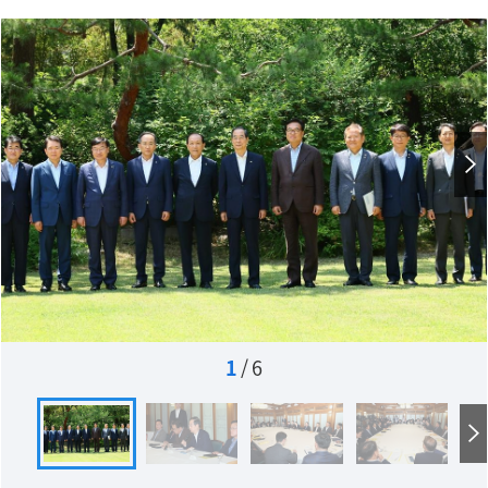
1
/
6