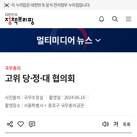
이 누리집은 대한민국 공식 전자정부 누리집입니다.
홈
알림설정 바로가기
검색 바로가기
메뉴 열기
멀티미디어 뉴스
콘
텐
국무총리
츠
고위 당·정·대 협의회
영
역
사진출처 : 국무조정실
촬영일 : 2024.06.16
촬영장소 : 서울특별시 > 종로구 국무총리공관
목록