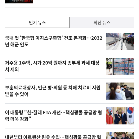
단
계
하
락
인
인기 뉴스
최신 뉴스
기,
인
기
최
국내 첫 '한국형 이지스구축함' 건조 본격화…2032
뉴
년 해군 인도
신,
스
오
거주용 1주택, 시가 20억 원까지 종부세 과세 대상
늘
서 제외
의
영
보훈의료대상자, 인근 병·의원 등 치매 치료비 지원
상
받을 수 있어
,
오
이 대통령 "한-칠레 FTA 개선…핵심광물 공급망 협
력 더욱 강화"
늘
의
내년부터 아르헨산 원유 수입…핵심광물 공급망 협