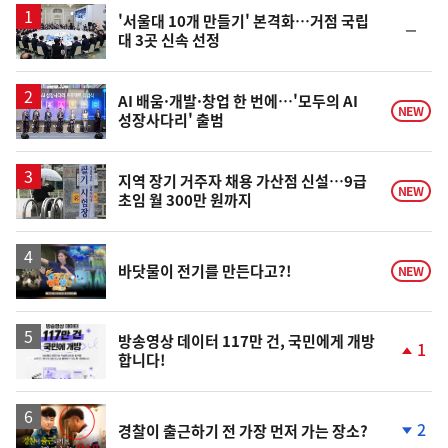
'서울대 10개 만들기' 본격화…거점 국립
순
대 3곳 신속 선정
위
동
일
AI 배움·개발·창업 한 번에…'모두의 AI
NEW
성장사다리' 출범
지역 장기 거주자 채용 가산점 신설…9급
NEW
초임 월 300만 원까지
영
바닷물이 전기를 만든다고?!
NEW
상
방송영상 데이터 117만 건, 국민에게 개방
1
합니다!
단
계
상
승
영
2
경찰이 출근하기 전 가장 먼저 가는 장소?
상