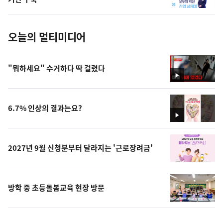
진
오늘의 멀티미디어
"뭐하세요" 수거하다 딱 걸렸다
영
상
6.7% 인상의 결과는요?
영
상
2027년 9월 신청분부터 달라지는 '근로장려금'
방학 중 초등돌봄교육 현장 방문