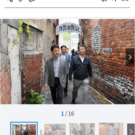
1
/
16