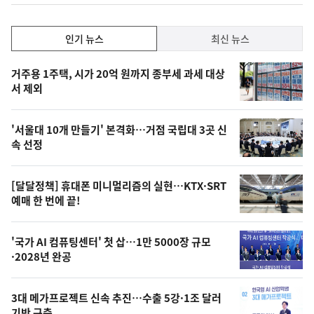
하
락
인
인기 뉴스
최신 뉴스
기,
인
기
최
거주용 1주택, 시가 20억 원까지 종부세 과세 대상
뉴
서 제외
신,
스
오
'서울대 10개 만들기' 본격화…거점 국립대 3곳 신
늘
속 선정
의
영
[달달정책] 휴대폰 미니멀리즘의 실현…KTX·SRT
상
예매 한 번에 끝!
,
오
'국가 AI 컴퓨팅센터' 첫 삽…1만 5000장 규모
·2028년 완공
늘
의
3대 메가프로젝트 신속 추진…수출 5강·1조 달러
사
기반 구축