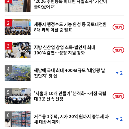
'2026 주민등록 비대면 사실조사' 기간이
순
돌아왔어요!
위
동
일
세종시 행정수도 기능 완성 등 국토대전환
NEW
8대 과제 이달 중 발표
지방 신산업 창업 소득·법인세 최대
NEW
100% 감면…성장 지원 강화
해남에 국내 최대 400㎿ 규모 '태양광 발
2
전단지' 첫 삽
단
계
하
락
'서울대 10개 만들기' 본격화…거점 국립
NEW
대 3곳 신속 선정
거주용 1주택, 시가 20억 원까지 종부세 과
2
세 대상서 제외
단
계