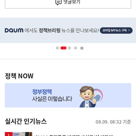
사
댓글
보기
히
단
배
너
영
정
역
책
정책 NOW
NOW,
MY
맞
춤
뉴
실시간 인기뉴스
08.09. 08:32 기준
스