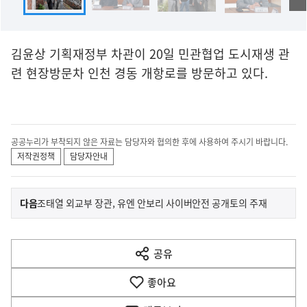
김윤상 기획재정부 차관이 20일 민관협업 도시재생 관
련 현장방문차 인천 경동 개항로를 방문하고 있다.
공공누리가 부착되지 않은 자료는 담당자와 협의한 후에 사용하여 주시기 바랍니다.
저작권정책
담당자안내
이
기
다음
조태열 외교부 장관, 유엔 안보리 사이버안전 공개토의 주재
사
전
다
공유
열
음
기
좋아요
기