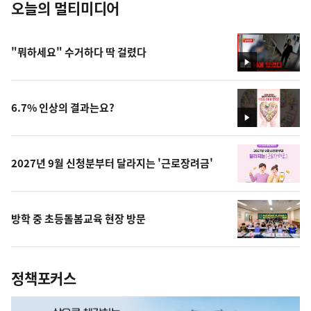
오늘의 멀티미디어
"뭐하세요" 수거하다 딱 걸렸다
영
상
6.7% 인상의 결과는요?
영
상
2027년 9월 신청분부터 달라지는 '근로장려금'
방학 중 초등돌봄교육 현장 방문
정책포커스