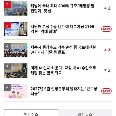
하
락
해남에 국내 최대 400㎿ 규모 '태양광 발
2
전단지' 첫 삽
단
계
상
승
지난해 부정수급 환수·제재부가금 1796
NEW
억 원 '역대 최대'
세종시 행정수도 기능 완성 등 국토대전환
3
8대 과제 이달 중 발표
단
계
상
승
미래 AI 인재 키운다! 교실 밖 AI 수업으로
2
해답 찾는 힘 키워요
단
계
하
락
2027년 9월 신청분부터 달라지는 '근로장
NEW
려금'
인
인기 뉴스
최신 뉴스