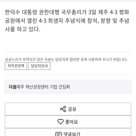
한덕수 대통령 권한대행 국무총리가 3일 제주 4·3 평화
공원에서 열린 4·3 희생자 추념식에 참석, 분향 및 추념
사를 하고 있다.
공공누리가 부착되지 않은 자료는 담당자와 협의한 후에 사용하여 주시기 바랍니다.
저작권정책
담당자안내
이
기
다음
제주 혁신성장센터 기업 간담회
사
전
다
공유
열
음
기
좋아요
기
사
댓글
보기