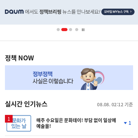
히
단
배
너
영
정
역
책
정책 NOW
NOW,
MY
맞
춤
뉴
실시간 인기뉴스
08.08. 02:12 기준
스
매주 수요일은 문화데이! 부담 없이 일상에
1
예술을!
단
계