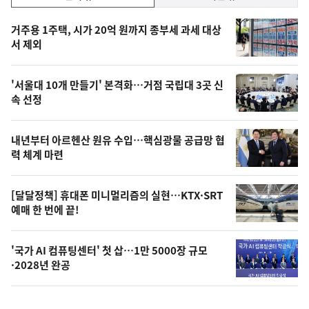
기,
인
기
최
거주용 1주택, 시가 20억 원까지 종부세 과세 대상
뉴
서 제외
신,
스
오
'서울대 10개 만들기' 본격화…거점 국립대 3곳 신
늘
속 선정
의
영
내년부터 아르헨산 원유 수입…핵심광물 공급망 협
상
력 체계 마련
,
오
[달달정책] 휴대폰 미니멀리즘의 실현…KTX·SRT
예매 한 번에 끝!
늘
의
'국가 AI 컴퓨팅센터' 첫 삽…1만 5000장 규모
사
·2028년 완공
진