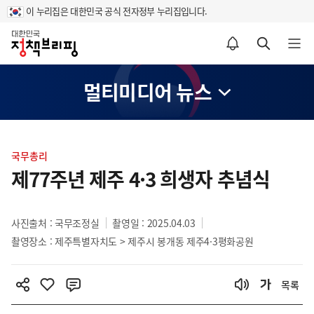
이 누리집은 대한민국 공식 전자정부 누리집입니다.
홈
알림설정 바로가기
검색 바로가기
메뉴 열기
멀티미디어 뉴스
콘
텐
국무총리
츠
제77주년 제주 4·3 희생자 추념식
영
역
사진출처 : 국무조정실
촬영일 : 2025.04.03
촬영장소 : 제주특별자치도 > 제주시 봉개동 제주4·3평화공원
목록