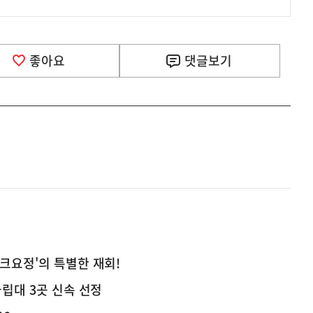
좋아요
댓글
보기
크요정'의 특별한 재회!
국립대 3곳 신속 선정