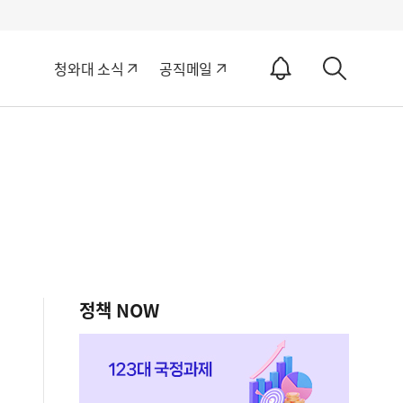
알
청와대 소식
공직메일
림
상
ON
세
검
색
정책 NOW