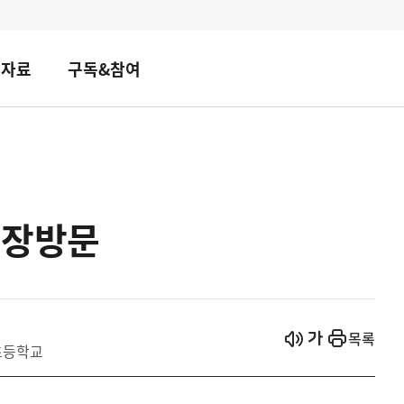
책자료
구독&참여
 현장방문
시작
열기
목록
초등학교