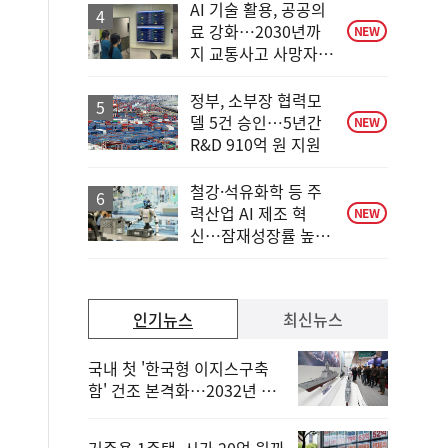
승
AI 기술 활용, 공공의
료 강화…2030년까
NEW
지 교통사고 사망자
30%↓
정부, 소부장 협력모
델 5건 승인…5년간
NEW
R&D 910억 원 지원
철강·석유화학 등 주
력산업 AI 제조 혁
NEW
신…잠재성장률 높인
다
인기뉴스
최신뉴스
국내 첫 '한국형 이지스구축
함' 건조 본격화…2032년 해
군 인도
거주용 1주택, 시가 20억 원까