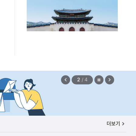
보상금을 신속하게 지급하겠습니다.
정지
이
다
2
/
4
전
음
보
보
기
기
공지사항
더보기