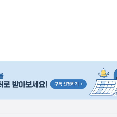
사
F) 가축 처분 농가의 경영 안정화를 위해 가축 처분 
실
은
2026.08.06
이
렇
습
니
다