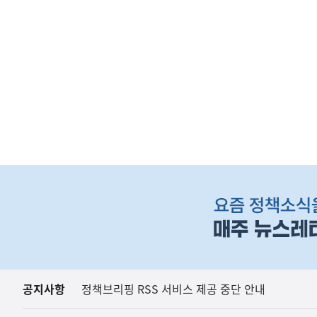
아프리카돼지열병(AS
농림축산식품부
하
단
배
너
영
역
공지사항
정책브리핑 RSS 서비스 제공 중단 안내