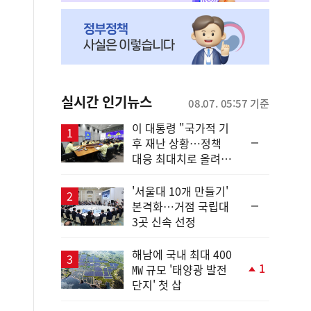
실시간 인기뉴스
08.07. 05:57 기준
이 대통령 "국가적 기
순
후 재난 상황…정책
위
대응 최대치로 올려
동
야"
일
'서울대 10개 만들기'
순
본격화…거점 국립대
위
3곳 신속 선정
동
일
해남에 국내 최대 400
1
㎿ 규모 '태양광 발전
단
단지' 첫 삽
계
상