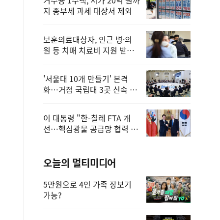
지 종부세 과세 대상서 제외
보훈의료대상자, 인근 병·의
원 등 치매 치료비 지원 받을
수 있어
'서울대 10개 만들기' 본격
화…거점 국립대 3곳 신속 선
정
이 대통령 "한-칠레 FTA 개
선…핵심광물 공급망 협력 더
욱 강화"
오늘의 멀티미디어
5만원으로 4인 가족 장보기
가능?