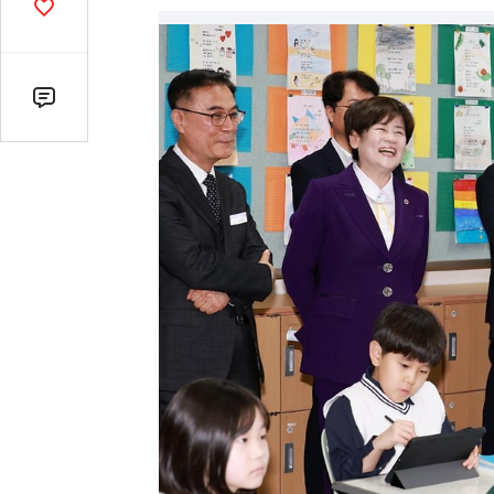
기
공
감
수
댓
글
수
(클
릭
시
댓
글
로
이
동)