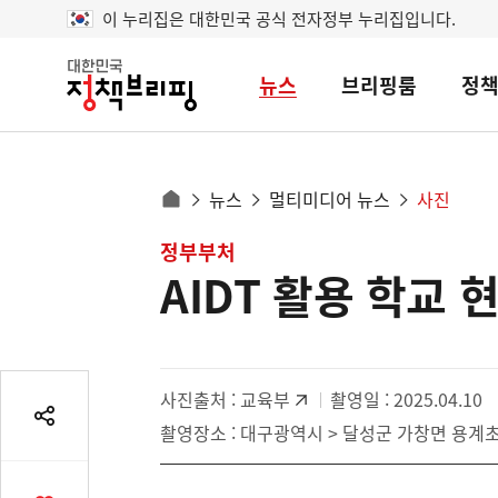
이 누리집은 대한민국 공식 전자정부 누리집입니다.
뉴스
브리핑룸
정
대
한
민
국
정
사
뉴스
멀티미디어 뉴스
사진
책
홈
브
이
으
콘
정부부처
리
트
로
핑
AIDT 활용 학교
텐
이
츠
동
영
경
역
로
사진출처 :
교육부
촬영일 : 2025.04.10
공
촬영장소 : 대구광역시 > 달성군 가창면 용계
유
열