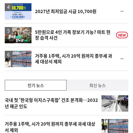
하
락
순
2027년 최저임금 시급 10,700원
위
동
일
영
5만원으로 4인 가족 장보기 가능? 마트 현
NEW
장 습격 사건
상
거주용 1주택, 시가 20억 원까지 종부세 과
순
세 대상서 제외
위
동
일
인
인기 뉴스
최신 뉴스
기,
인
기
최
국내 첫 '한국형 이지스구축함' 건조 본격화…2032
뉴
년 해군 인도
신,
스
오
거주용 1주택, 시가 20억 원까지 종부세 과세 대상
늘
서 제외