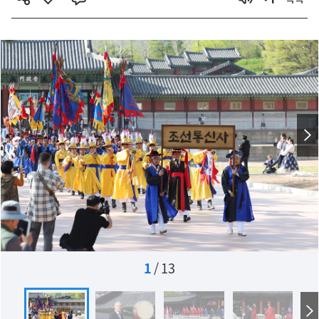
1
/
13