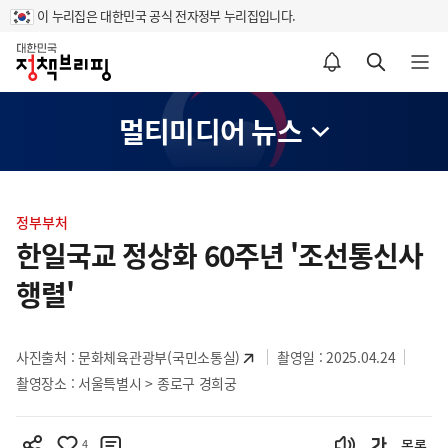
이 누리집은 대한민국 공식 전자정부 누리집입니다.
홈
알림설정 바로가기
검색 바로가기
메뉴 열기
멀티미디어 뉴스
콘
텐
정부부처
츠
한일국교 정상화 60주년 '조선통신사
영
행렬'
역
사진출처 :
문화체육관광부(국민소통실)
촬영일 : 2025.04.24
촬영장소 : 서울특별시 > 종로구 경희궁
4
목록