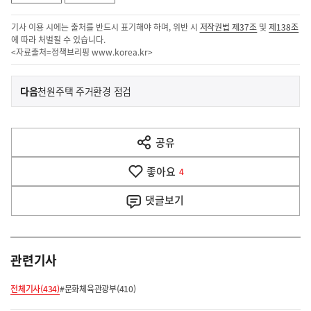
기사 이용 시에는 출처를 반드시 표기해야 하며, 위반 시
저작권법 제37조
및
제138조
에 따라 처벌될 수 있습니다.
<자료출처=정책브리핑
www.korea.kr
>
이
기
다음
천원주택 주거환경 점검
사
전
다
공유
열
음
기
좋아요
기
4
사
댓글
보기
관련기사
전체기사(434)
#문화체육관광부(410)