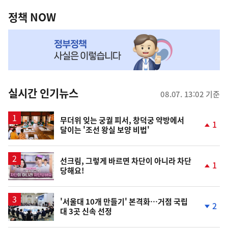
정
역
책
정책 NOW
NOW,
MY
맞
춤
뉴
실시간 인기뉴스
08.07. 13:02 기준
스
무더위 잊는 궁궐 피서, 창덕궁 약방에서
1
달이는 '조선 왕실 보양 비법'
단
계
상
승
영
선크림, 그렇게 바르면 차단이 아니라 차단
1
당해요!
상
단
계
상
승
'서울대 10개 만들기' 본격화…거점 국립
2
대 3곳 신속 선정
단
계