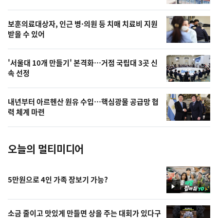
의
영
보훈의료대상자, 인근 병·의원 등 치매 치료비 지원
상
받을 수 있어
,
오
'서울대 10개 만들기' 본격화…거점 국립대 3곳 신
속 선정
늘
의
내년부터 아르헨산 원유 수입…핵심광물 공급망 협
사
력 체계 마련
진
오늘의 멀티미디어
5만원으로 4인 가족 장보기 가능?
영
상
소금 줄이고 맛있게 만들면 상을 주는 대회가 있다구