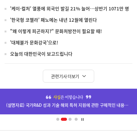
'케이-컬처' 열풍에 외국인 발길 21% 늘어…상반기 1071만 명
'한국형 코첼라' 패노메논 내년 12월에 열린다
"왜 이렇게 피곤하지?" 문화처방전이 필요할 때!
'대체불가 문화강국'으로!
오늘의 대한민국이 보고드립니다
관련기사 더보기
히
단
(설명자료) 국가R&D 성과 기술 해외 특허 지원에 관한 구체적인 내용은 확정되지 않았습니다.
배
너
영