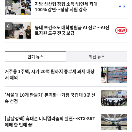
지방 신산업 창업 소득·법인세 최대
3
100% 감면…성장 지원 강화
단
계
하
락
동네 보건소도 대학병원급 AI 진료…AI진
NEW
료지원 도구 전국 보급
인
인기 뉴스
최신 뉴스
기,
인
기
최
거주용 1주택, 시가 20억 원까지 종부세 과세 대상
뉴
서 제외
신,
스
오
'서울대 10개 만들기' 본격화…거점 국립대 3곳 신
늘
속 선정
의
영
[달달정책] 휴대폰 미니멀리즘의 실현…KTX·SRT
상
예매 한 번에 끝!