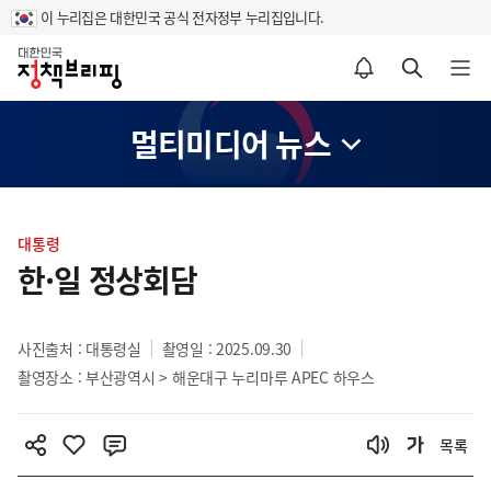
이 누리집은 대한민국 공식 전자정부 누리집입니다.
홈
알림설정 바로가기
검색 바로가기
메뉴 열기
멀티미디어 뉴스
콘
텐
대통령
츠
한·일 정상회담
영
역
사진출처 : 대통령실
촬영일 : 2025.09.30
촬영장소 : 부산광역시 > 해운대구 누리마루 APEC 하우스
목록