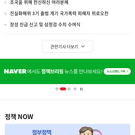
조국을 위해 헌신하신 여러분께
진실화해위 3기 출범 계기 국가폭력 피해자 위로오찬
장성 진급 신고 및 삼정검 수치 수여식
관련기사 더보기
히
단
배
너
영
정
역
책
정책 NOW
NOW,
MY