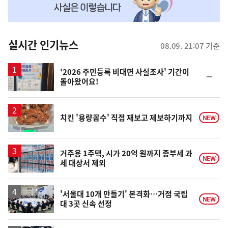
맞
춤
뉴
실시간 인기뉴스
08.09. 21:07 기준
스
'2026 주민등록 비대면 사실조사' 기간이
순
돌아왔어요!
위
동
일
치킨 '용량꼼수' 직접 재보고 제보하기까지
NEW
거주용 1주택, 시가 20억 원까지 종부세 과
NEW
세 대상서 제외
'서울대 10개 만들기' 본격화…거점 국립
NEW
대 3곳 신속 선정