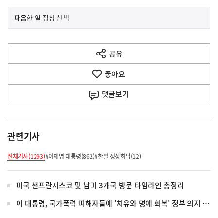
이
기
다음
한·일 정상 산책
사
전
다
공유
열
음
기
좋아요
기
사
댓글
보기
관련기사
전체기사(1293)
#이재명 대통령(862)
#한일 정상회담(12)
미국 샌프란시스코 및 남미 3개국 방문 타임라인 총정리
이 대통령, 국가폭력 피해자들에 '치유와 명예 회복' 정부 의지 전달