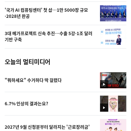
,
오
'국가 AI 컴퓨팅센터' 첫 삽…1만 5000장 규모
·2028년 완공
늘
의
3대 메가프로젝트 신속 추진…수출 5강·1조 달러
사
기반 구축
진
오늘의 멀티미디어
"뭐하세요" 수거하다 딱 걸렸다
영
상
6.7% 인상의 결과는요?
영
상
2027년 9월 신청분부터 달라지는 '근로장려금'