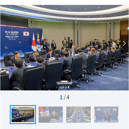
1
/
4