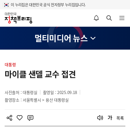
이 누리집은 대한민국 공식 전자정부 누리집입니다.
홈
알림설정 바로가기
검색 바로가기
메뉴 열기
멀티미디어 뉴스
콘
텐
대통령
츠
마이클 샌델 교수 접견
영
역
사진출처 : 대통령실
촬영일 : 2025.09.18
촬영장소 : 서울특별시 > 용산 대통령실
목록