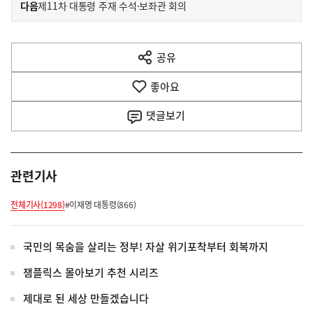
이
기
다음
제11차 대통령 주재 수석·보좌관 회의
사
전
다
공유
열
음
기
좋아요
기
사
댓글
보기
관련기사
전체기사(1298)
#이재명 대통령(866)
국민의 목숨을 살리는 정부! 자살 위기포착부터 회복까지
잼플릭스 몰아보기 추천 시리즈
제대로 된 세상 만들겠습니다