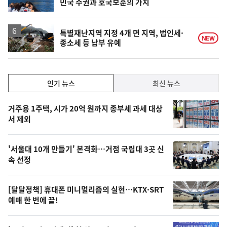
민국 주권과 호국보훈의 가치
단
계
상
승
특별재난지역 지정 4개 면 지역, 법인세·
NEW
종소세 등 납부 유예
인
인기 뉴스
최신 뉴스
기,
인
기
최
거주용 1주택, 시가 20억 원까지 종부세 과세 대상
뉴
서 제외
신,
스
오
'서울대 10개 만들기' 본격화…거점 국립대 3곳 신
늘
속 선정
의
영
[달달정책] 휴대폰 미니멀리즘의 실현…KTX·SRT
상
예매 한 번에 끝!
,