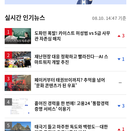
춤
뉴
실시간 인기뉴스
08.10. 14:47 기준
스
영
도파민 폭발! 카이스트 허성범 vs 5급 사무
3
관 자존심 매치
상
단
계
상
승
재난현장 대응 정확하고 빨라진다…AI 스
1
마트워치 개발 추진
단
계
하
락
페이커부터 태권브이까지? 추억을 넘어
순
'문화 콘텐츠가 된 우표'
위
동
일
흩어진 경력을 한 번에! 고용24 '통합경력
3
증명 서비스' 이용기
단
계
하
락
태극기 들고 마주한 독도와 백령도…대한
1