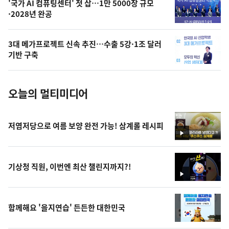
오
'국가 AI 컴퓨팅센터' 첫 삽…1만 5000장 규모
·2028년 완공
늘
의
3대 메가프로젝트 신속 추진…수출 5강·1조 달러
사
기반 구축
진
오늘의 멀티미디어
저염저당으로 여름 보양 완전 가능! 삼계롤 레시피
영
상
기상청 직원, 이번엔 최산 챌린지까지?!
영
상
함께해요 '을지연습' 든든한 대한민국