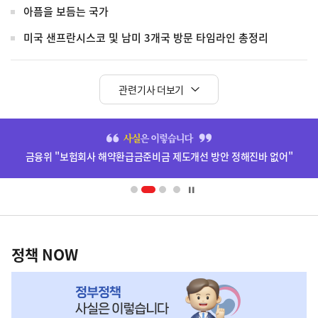
아픔을 보듬는 국가
미국 샌프란시스코 및 남미 3개국 방문 타임라인 총정리
관련기사 더보기
히
단
금융위 "보험회사 해약환급금준비금 제도개선 방안 정해진바 없어"
배
너
영
정
역
책
정책 NOW
NOW,
MY
맞