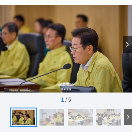
1
/
5