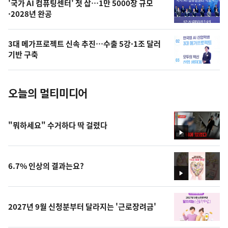
오
'국가 AI 컴퓨팅센터' 첫 삽…1만 5000장 규모
·2028년 완공
늘
의
3대 메가프로젝트 신속 추진…수출 5강·1조 달러
사
기반 구축
진
오늘의 멀티미디어
"뭐하세요" 수거하다 딱 걸렸다
영
상
6.7% 인상의 결과는요?
영
상
2027년 9월 신청분부터 달라지는 '근로장려금'