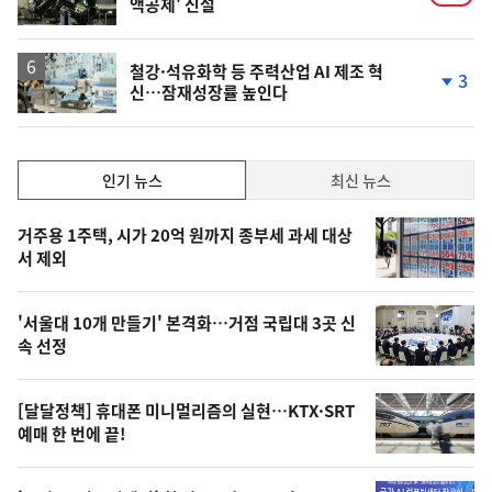
액공제' 신설
철강·석유화학 등 주력산업 AI 제조 혁
3
신…잠재성장률 높인다
단
계
하
락
인
인기 뉴스
최신 뉴스
기,
인
기
최
거주용 1주택, 시가 20억 원까지 종부세 과세 대상
뉴
서 제외
신,
스
오
'서울대 10개 만들기' 본격화…거점 국립대 3곳 신
늘
속 선정
의
영
[달달정책] 휴대폰 미니멀리즘의 실현…KTX·SRT
상
예매 한 번에 끝!
,