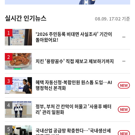
춤
뉴
실시간 인기뉴스
08.09. 17:02 기준
스
'2026 주민등록 비대면 사실조사' 기간이
순
돌아왔어요!
위
동
일
순
치킨 '용량꼼수' 직접 재보고 제보하기까지
위
동
일
혜택 자동신청·복합민원 원스톱 도입…AI
NEW
행정혁신 본격화
정부, 부처 간 칸막이 허물고 '사용후 배터
NEW
리' 관리 일원화
국내산업 공급망 확충한다…'국내생산세
NEW