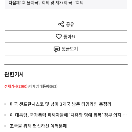
이
기
다음
제1회 을지국무회의 및 제37회 국무회의
사
전
다
공유
열
음
기
좋아요
기
사
댓글
보기
관련기사
전체기사(1290)
#이재명 대통령(863)
미국 샌프란시스코 및 남미 3개국 방문 타임라인 총정리
이 대통령, 국가폭력 피해자들에 '치유와 명예 회복' 정부 의지 전달
조국을 위해 헌신하신 여러분께