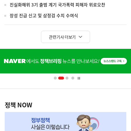
진실화해위 3기 출범 계기 국가폭력 피해자 위로오찬
장성 진급 신고 및 삼정검 수치 수여식
관련기사 더보기
히
단
배
너
영
정
역
책
정책 NOW
NOW,
MY
맞