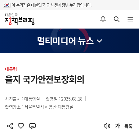
이 누리집은 대한민국 공식 전자정부 누리집입니다.
홈
알림설정 바로가기
검색 바로가기
메뉴 열기
멀티미디어 뉴스
콘
텐
대통령
츠
을지 국가안전보장회의
영
역
사진출처 : 대통령실
촬영일 : 2025.08.18
촬영장소 : 서울특별시 > 용산 대통령실
목록