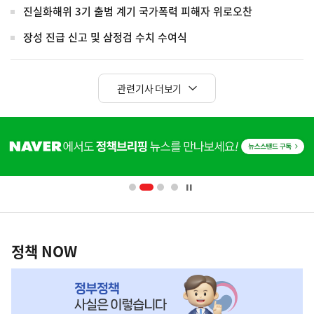
진실화해위 3기 출범 계기 국가폭력 피해자 위로오찬
장성 진급 신고 및 삼정검 수치 수여식
관련기사 더보기
히
단
배
너
영
정
역
책
정책 NOW
NOW,
MY
맞