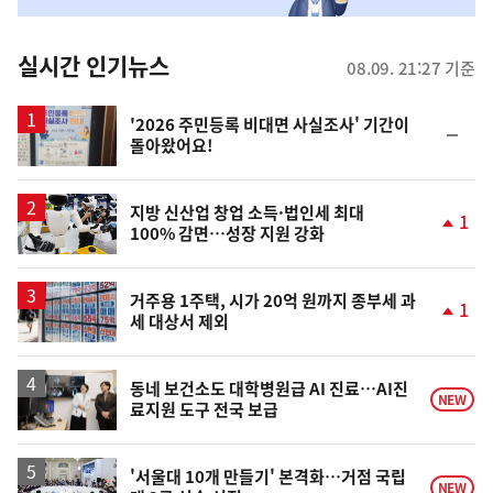
춤
뉴
실시간 인기뉴스
08.09. 21:27 기준
스
'2026 주민등록 비대면 사실조사' 기간이
순
돌아왔어요!
위
동
일
지방 신산업 창업 소득·법인세 최대
1
100% 감면…성장 지원 강화
단
계
상
승
거주용 1주택, 시가 20억 원까지 종부세 과
1
세 대상서 제외
단
계
상
승
동네 보건소도 대학병원급 AI 진료…AI진
NEW
료지원 도구 전국 보급
'서울대 10개 만들기' 본격화…거점 국립
NEW