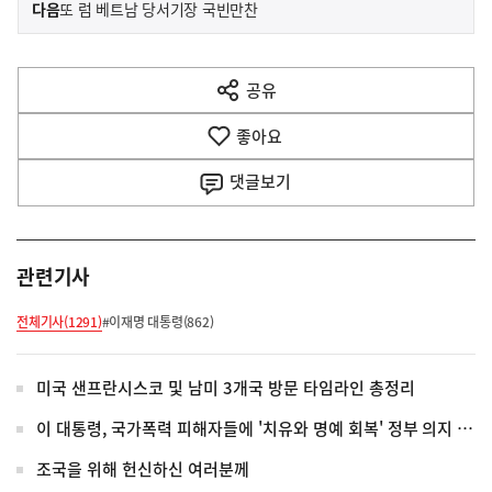
이
기
다음
또 럼 베트남 당서기장 국빈만찬
사
전
다
공유
열
음
기
좋아요
기
사
댓글
보기
관련기사
전체기사(1291)
#이재명 대통령(862)
미국 샌프란시스코 및 남미 3개국 방문 타임라인 총정리
이 대통령, 국가폭력 피해자들에 '치유와 명예 회복' 정부 의지 전달
조국을 위해 헌신하신 여러분께