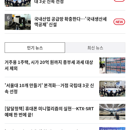
대 3곳 신속 선정
국내산업 공급망 확충한다…'국내생산세
NEW
액공제' 신설
인
인기 뉴스
최신 뉴스
기,
인
기
최
거주용 1주택, 시가 20억 원까지 종부세 과세 대상
뉴
서 제외
신,
스
오
'서울대 10개 만들기' 본격화…거점 국립대 3곳 신
늘
속 선정
의
영
[달달정책] 휴대폰 미니멀리즘의 실현…KTX·SRT
상
예매 한 번에 끝!
,