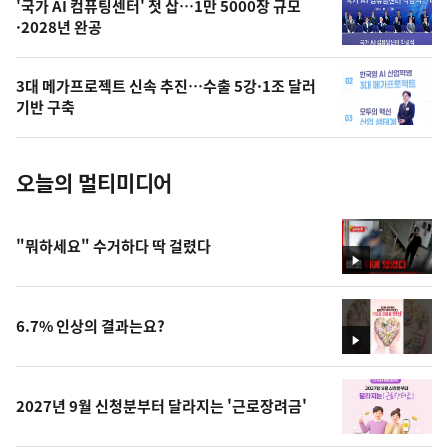
오
'국가 AI 컴퓨팅센터' 첫 삽…1만 5000장 규모
·2028년 완공
늘
의
3대 메가프로젝트 신속 추진…수출 5강·1조 달러
사
기반 구축
진
오늘의 멀티미디어
"뭐하세요" 수거하다 딱 걸렸다
영
상
6.7% 인상의 결과는요?
영
상
2027년 9월 신청분부터 달라지는 '근로장려금'