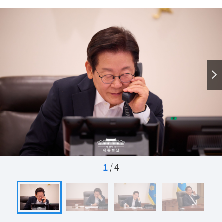
1
/
4