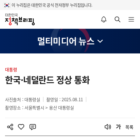
이 누리집은 대한민국 공식 전자정부 누리집입니다.
홈
알림설정 바로가기
검색 바로가기
메뉴 열기
멀티미디어 뉴스
콘
텐
대통령
츠
한국·네덜란드 정상 통화
영
역
사진출처 : 대통령실
촬영일 : 2025.08.11
촬영장소 : 서울특별시 > 용산 대통령실
목록