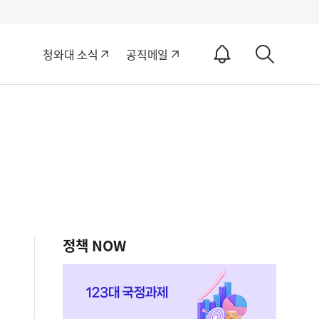
알
청와대 소식
공직메일
림
상
ON
세
검
색
정책 NOW