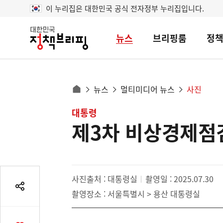
이 누리집은 대한민국 공식 전자정부 누리집입니다.
뉴스
브리핑룸
정
대
한
민
국
정
사
뉴스
멀티미디어 뉴스
사진
책
홈
브
이
으
콘
대통령
리
트
로
핑
제3차 비상경제점
텐
이
츠
동
영
경
역
로
사진출처 : 대통령실
촬영일 : 2025.07.30
공
촬영장소 : 서울특별시 > 용산 대통령실
유
열