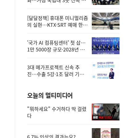
정
[달달정책] 휴대폰 미니멀리즘
의 실현…KTX·SRT 예매 한
번에 끝!
'국가 AI 컴퓨팅센터' 첫 삽…
1만 5000장 규모·2028년 완
공
3대 메가프로젝트 신속 추
진…수출 5강·1조 달러 기반
구축
오늘의 멀티미디어
"뭐하세요" 수거하다 딱 걸렸
다
6.7% 인상의 결과는요?