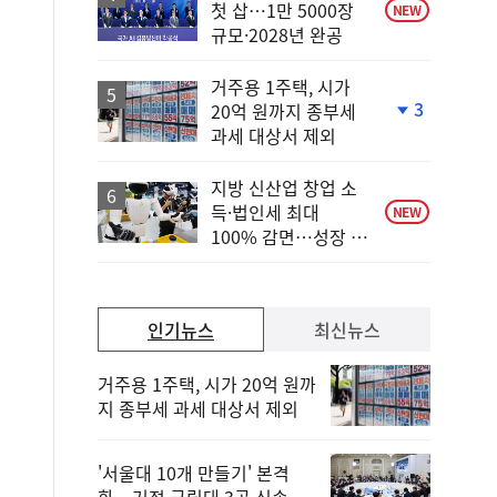
첫 삽…1만 5000장
NEW
규모·2028년 완공
거주용 1주택, 시가
3
20억 원까지 종부세
단
과세 대상서 제외
계
하
락
지방 신산업 창업 소
득·법인세 최대
NEW
100% 감면…성장 지
원 강화
인기뉴스
최신뉴스
거주용 1주택, 시가 20억 원까
지 종부세 과세 대상서 제외
'서울대 10개 만들기' 본격
화…거점 국립대 3곳 신속 선