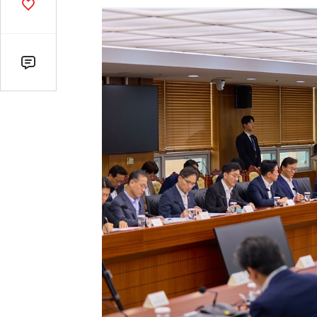
기
공
감
수
댓
글
수
(클
릭
시
댓
글
로
이
동)