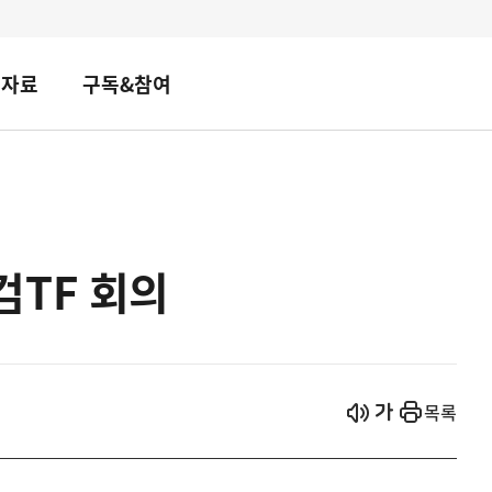
책자료
구독&참여
검TF 회의
시작
열기
목록