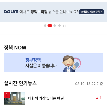
히
단
배
너
영
정
역
책
정책 NOW
NOW,
MY
맞
춤
뉴
실시간 인기뉴스
08.10. 13:22 기준
스
영
1
대한의 가장 빛나는 여권
상
단
계