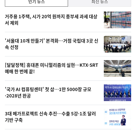
인기 뉴스
최신 뉴스
기,
인
기
최
거주용 1주택, 시가 20억 원까지 종부세 과세 대상
뉴
서 제외
신,
스
오
'서울대 10개 만들기' 본격화…거점 국립대 3곳 신
늘
속 선정
의
영
[달달정책] 휴대폰 미니멀리즘의 실현…KTX·SRT
상
예매 한 번에 끝!
,
오
'국가 AI 컴퓨팅센터' 첫 삽…1만 5000장 규모
·2028년 완공
늘
의
3대 메가프로젝트 신속 추진…수출 5강·1조 달러
사
기반 구축
진