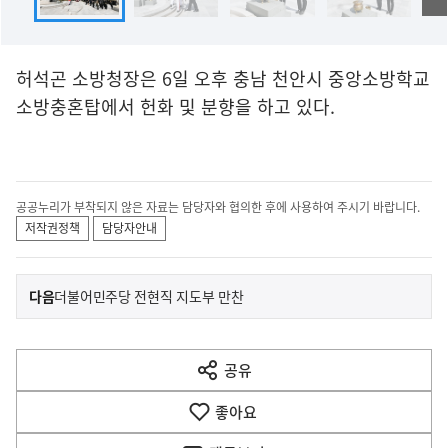
허석곤 소방청장은 6일 오후 충남 천안시 중앙소방학교
소방충혼탑에서 헌화 및 분향을 하고 있다.
공공누리가 부착되지 않은 자료는 담당자와 협의한 후에 사용하여 주시기 바랍니다.
저작권정책
담당자안내
이
기
다음
더불어민주당 전현직 지도부 만찬
사
전
다
공유
열
음
기
좋아요
기