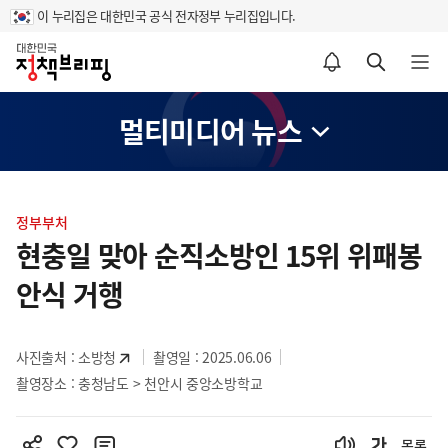
이 누리집은 대한민국 공식 전자정부 누리집입니다.
홈
알림설정 바로가기
검색 바로가기
메뉴 열기
멀티미디어 뉴스
콘
텐
정부부처
츠
현충일 맞아 순직소방인 15위 위패봉
영
안식 거행
역
사진출처 :
소방청
촬영일 : 2025.06.06
촬영장소 : 충청남도 > 천안시 중앙소방학교
목록