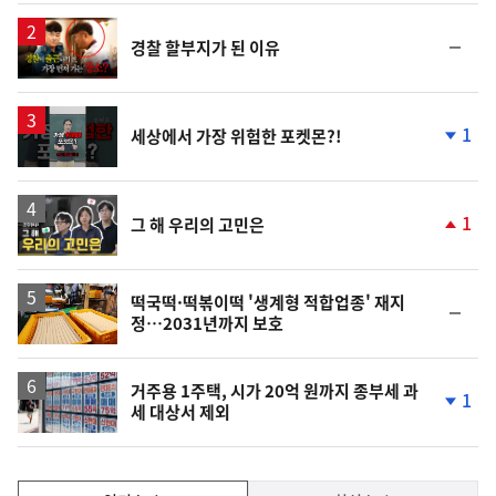
상
승
영
순
경찰 할부지가 된 이유
상
위
동
일
영
1
세상에서 가장 위험한 포켓몬?!
상
단
계
하
락
영
1
그 해 우리의 고민은
상
단
계
상
승
떡국떡·떡볶이떡 '생계형 적합업종' 재지
순
정…2031년까지 보호
위
동
일
거주용 1주택, 시가 20억 원까지 종부세 과
1
세 대상서 제외
단
계
하
락
인