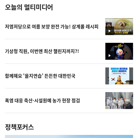
오늘의 멀티미디어
저염저당으로 여름 보양 완전 가능! 삼계롤 레시피
영
상
기상청 직원, 이번엔 최산 챌린지까지?!
영
상
함께해요 '을지연습' 든든한 대한민국
폭염 대응 축산·시설원예 농가 현장 점검
정책포커스