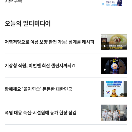
기반 구축
진
오늘의 멀티미디어
저염저당으로 여름 보양 완전 가능! 삼계롤 레시피
영
상
기상청 직원, 이번엔 최산 챌린지까지?!
영
상
함께해요 '을지연습' 든든한 대한민국
폭염 대응 축산·시설원예 농가 현장 점검