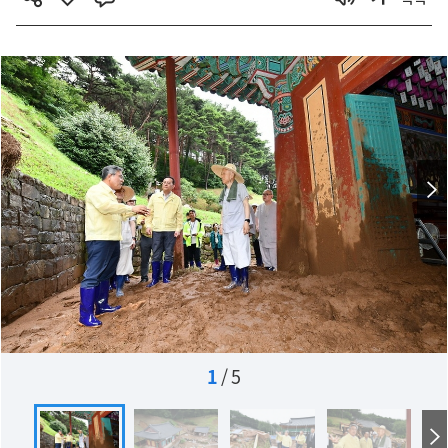
1
/
5