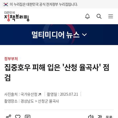
이 누리집은 대한민국 공식 전자정부 누리집입니다.
홈
알림설정 바로가기
검색 바로가기
메뉴 열기
멀티미디어 뉴스
콘
텐
정부부처
츠
집중호우 피해 입은 '산청 율곡사' 점
영
검
역
사진출처 :
국가유산청
촬영일 : 2025.07.21
촬영장소 : 경상남도 > 산청군 율곡사
목록