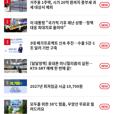
거주용 1주택, 시가 20억 원까지 종부세 과
NEW
세 대상서 제외
이 대통령 "국가적 기후 재난 상황…정책
NEW
대응 최대치로 올려야"
3대 메가프로젝트 신속 추진…수출 5강·1
NEW
조 달러 기반 구축
[달달정책] 휴대폰 미니멀리즘의 실현…
NEW
KTX·SRT 예매 한 번에 끝!
2027년 최저임금 시급 10,700원
NEW
모두를 위한 38℃ 멈춤, 우양산 무료로 빌
NEW
려드려요