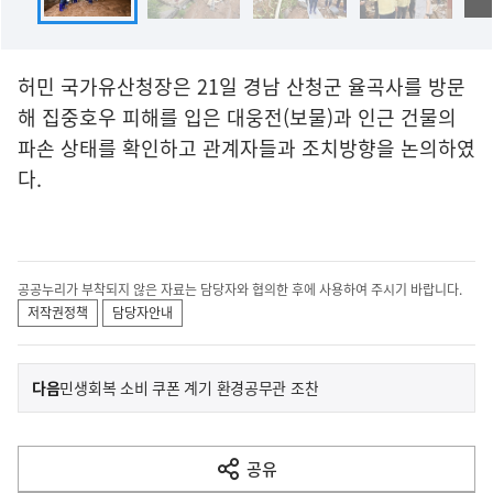
허민 국가유산청장은 21일 경남 산청군 율곡사를 방문
해 집중호우 피해를 입은 대웅전(보물)과 인근 건물의
파손 상태를 확인하고 관계자들과 조치방향을 논의하였
다.
공공누리가 부착되지 않은 자료는 담당자와 협의한 후에 사용하여 주시기 바랍니다.
저작권정책
담당자안내
이
기
다음
민생회복 소비 쿠폰 계기 환경공무관 조찬
사
전
다
공유
열
음