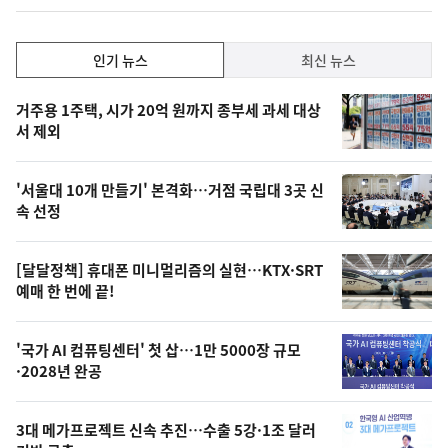
인
인기 뉴스
최신 뉴스
기,
인
기
최
거주용 1주택, 시가 20억 원까지 종부세 과세 대상
뉴
서 제외
신,
스
오
'서울대 10개 만들기' 본격화…거점 국립대 3곳 신
늘
속 선정
의
영
[달달정책] 휴대폰 미니멀리즘의 실현…KTX·SRT
상
예매 한 번에 끝!
,
오
'국가 AI 컴퓨팅센터' 첫 삽…1만 5000장 규모
·2028년 완공
늘
의
3대 메가프로젝트 신속 추진…수출 5강·1조 달러
사