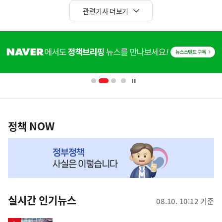
관련기사 더보기
히
단
배
너
영
정
역
책
정책 NOW
NOW,
MY
맞
춤
뉴
실시간 인기뉴스
08.10. 10:12 기준
스