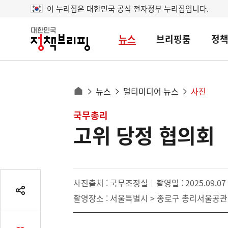
이 누리집은 대한민국 공식 전자정부 누리집입니다.
뉴스
브리핑룸
정
대
한
민
국
정
사
뉴스
멀티미디어 뉴스
사진
책
홈
브
이
으
콘
국무총리
리
트
로
핑
고위 당정 협의회
텐
이
츠
동
영
경
역
로
사진출처 : 국무조정실
촬영일 : 2025.09.07
공
촬영장소 : 서울특별시 > 종로구 총리서울공관
유
열