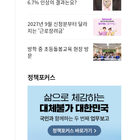
6.7% 인상의 결과는요?
2027년 9월 신청분부터 달라
지는 '근로장려금'
방학 중 초등돌봄교육 현장 방
문
정책포커스