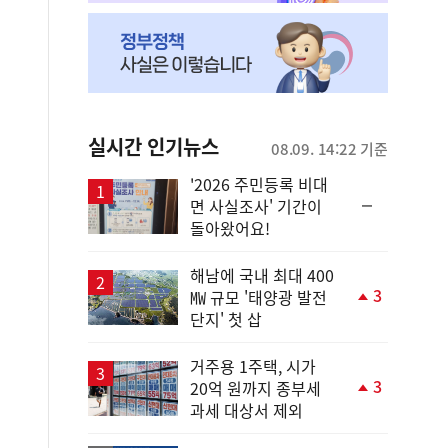
실시간 인기뉴스
08.09. 14:22 기준
'2026 주민등록 비대
순
면 사실조사' 기간이
위
돌아왔어요!
동
일
해남에 국내 최대 400
3
㎿ 규모 '태양광 발전
단
단지' 첫 삽
계
상
승
거주용 1주택, 시가
3
20억 원까지 종부세
단
과세 대상서 제외
계
상