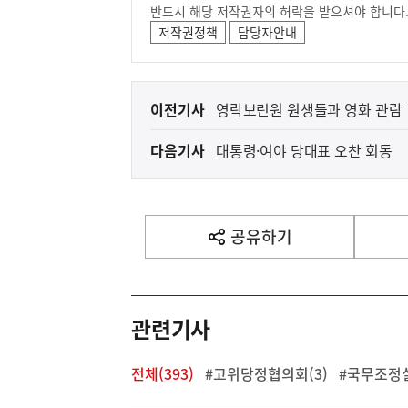
반드시 해당 저작권자의 허락을 받으셔야 합니다
저작권정책
담당자안내
이
이전기사
영락보린원 원생들과 영화 관람
전
다음기사
대통령·여야 당대표 오찬 회동
다
음
기
사
공유하기
열
기
영
역
관련기사
전체(393)
#고위당정협의회(3)
#국무조정실