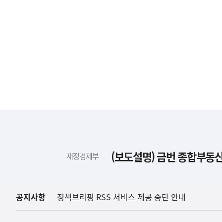
하
단
배
(보도설명) 금번 종합부동산
재정경제부
너
영
역
공지사항
정책브리핑 RSS 서비스 제공 중단 안내