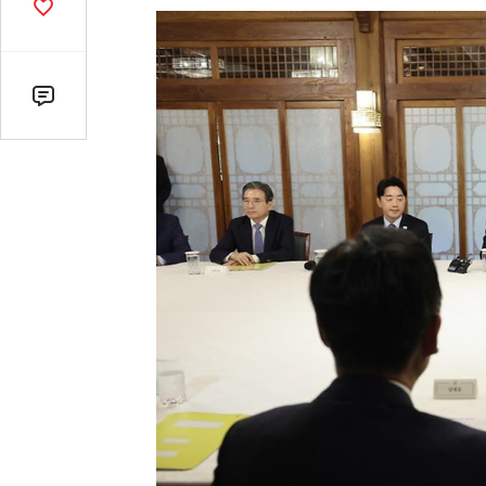
기
공
감
수
댓
글
수
(클
릭
시
댓
글
로
이
동)