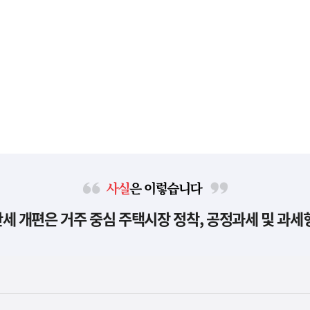
사
세 개편은 거주 중심 주택시장 정착, 공정과세 및 과세
실
은
이
렇
습
니
다