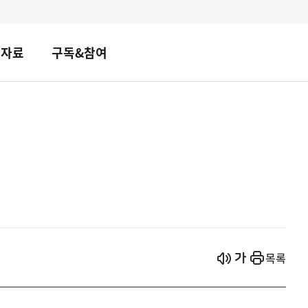
책자료
구독&참여
시작
열기
목록