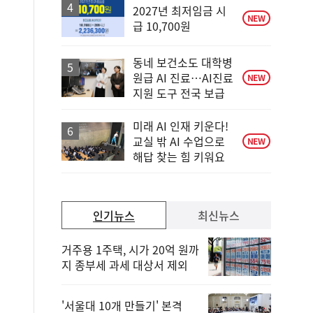
승
2027년 최저임금 시
NEW
급 10,700원
동네 보건소도 대학병
원급 AI 진료…AI진료
NEW
지원 도구 전국 보급
미래 AI 인재 키운다!
교실 밖 AI 수업으로
NEW
해답 찾는 힘 키워요
인기뉴스
최신뉴스
거주용 1주택, 시가 20억 원까
지 종부세 과세 대상서 제외
'서울대 10개 만들기' 본격