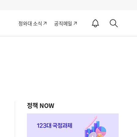
알
청와대 소식
공직메일
림
상
ON
세
검
색
정책 NOW