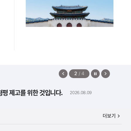
정지
이
다
2
/
4
전
음
보
보
형평 제고를 위한 것입니다.
2026.08.09
기
기
공지사항
더보기