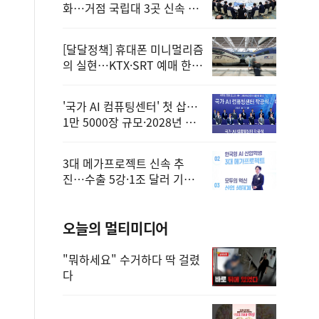
화…거점 국립대 3곳 신속 선
정
[달달정책] 휴대폰 미니멀리즘
의 실현…KTX·SRT 예매 한
번에 끝!
'국가 AI 컴퓨팅센터' 첫 삽…
1만 5000장 규모·2028년 완
공
3대 메가프로젝트 신속 추
진…수출 5강·1조 달러 기반
구축
오늘의 멀티미디어
"뭐하세요" 수거하다 딱 걸렸
다