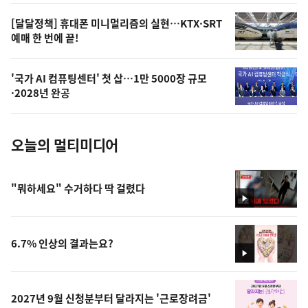
,
오
[달달정책] 휴대폰 미니멀리즘의 실현…KTX·SRT
예매 한 번에 끝!
늘
의
'국가 AI 컴퓨팅센터' 첫 삽…1만 5000장 규모
사
·2028년 완공
진
오늘의 멀티미디어
"뭐하세요" 수거하다 딱 걸렸다
영
상
6.7% 인상의 결과는요?
영
상
2027년 9월 신청분부터 달라지는 '근로장려금'