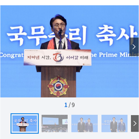
1
/
9