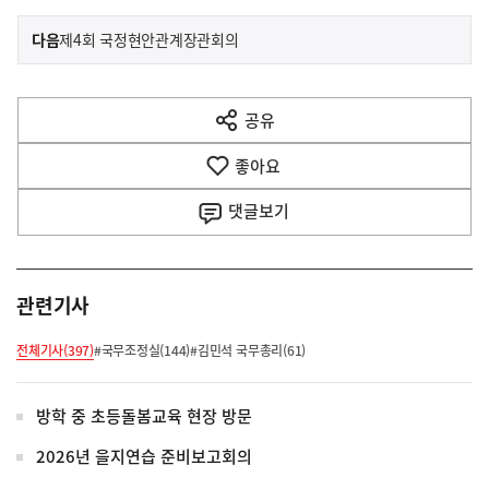
이
기
다음
제4회 국정현안관계장관회의
사
전
다
공유
열
음
기
좋아요
기
사
댓글
보기
관련기사
전체기사(397)
#국무조정실(144)
#김민석 국무총리(61)
방학 중 초등돌봄교육 현장 방문
2026년 을지연습 준비보고회의