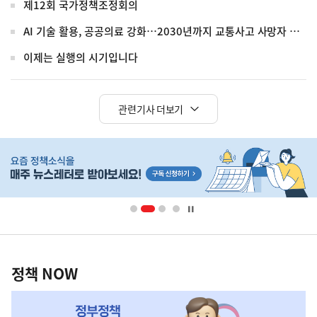
제12회 국가정책조정회의
AI 기술 활용, 공공의료 강화…2030년까지 교통사고 사망자 30%↓
이제는 실행의 시기입니다
관련기사 더보기
히
단
배
너
영
정
역
책
정책 NOW
NOW,
MY