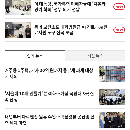
이 대통령, 국가폭력 피해자들에 '치유와
NEW
명예 회복' 정부 의지 전달
동네 보건소도 대학병원급 AI 진료…AI진
NEW
료지원 도구 전국 보급
인
인기 뉴스
최신 뉴스
기,
인
기
최
거주용 1주택, 시가 20억 원까지 종부세 과세 대상
뉴
서 제외
신,
스
오
'서울대 10개 만들기' 본격화…거점 국립대 3곳 신
늘
속 선정
의
영
내년부터 아르헨산 원유 수입…핵심광물 공급망 협
상
력 체계 마련