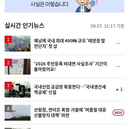
맞
춤
뉴
실시간 인기뉴스
08.07. 21:17 기준
스
해남에 국내 최대 400㎿ 규모 '태양광 발
순
전단지' 첫 삽
위
동
일
'2026 주민등록 비대면 사실조사' 기간이
순
돌아왔어요!
위
동
일
국내산업 공급망 확충한다…'국내생산세
1
액공제' 신설
단
계
상
승
산림청, 연이은 폭염·가뭄에 '여름철 대응
NEW
산불방지 대책' 마련