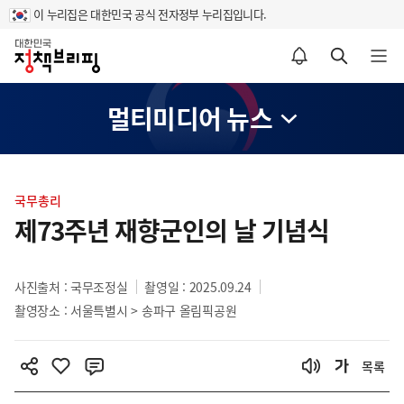
이 누리집은 대한민국 공식 전자정부 누리집입니다.
홈
알림설정 바로가기
검색 바로가기
메뉴 열기
멀티미디어 뉴스
콘
텐
국무총리
츠
제73주년 재향군인의 날 기념식
영
역
사진출처 : 국무조정실
촬영일 : 2025.09.24
촬영장소 : 서울특별시 > 송파구 올림픽공원
목록