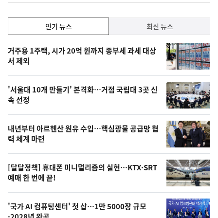
하
락
인
인기 뉴스
최신 뉴스
기,
인
기
최
거주용 1주택, 시가 20억 원까지 종부세 과세 대상
뉴
서 제외
신,
스
오
'서울대 10개 만들기' 본격화…거점 국립대 3곳 신
늘
속 선정
의
영
내년부터 아르헨산 원유 수입…핵심광물 공급망 협
상
력 체계 마련
,
오
[달달정책] 휴대폰 미니멀리즘의 실현…KTX·SRT
예매 한 번에 끝!
늘
의
'국가 AI 컴퓨팅센터' 첫 삽…1만 5000장 규모
사
·2028년 완공