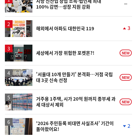
지방 신산업 창업 소득·법인세 최대
순
100% 감면…성장 지원 강화
위
동
일
3
해외에서 아파도 대한민국 119
단
계
상
승
영
세상에서 가장 위험한 포켓몬?!
NEW
상
'서울대 10개 만들기' 본격화…거점 국립
NEW
대 3곳 신속 선정
거주용 1주택, 시가 20억 원까지 종부세 과
NEW
세 대상서 제외
'2026 주민등록 비대면 사실조사' 기간이
2
돌아왔어요!
단
계