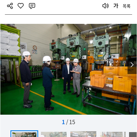
목록
1
/
15