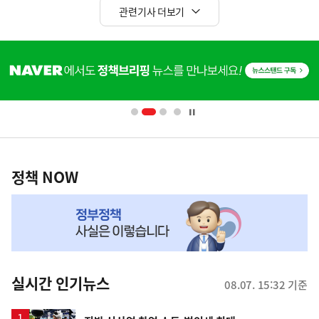
관련기사 더보기
히
단
배
너
영
정
역
책
정책 NOW
NOW,
MY
맞
춤
뉴
실시간 인기뉴스
08.07. 15:32 기준
스