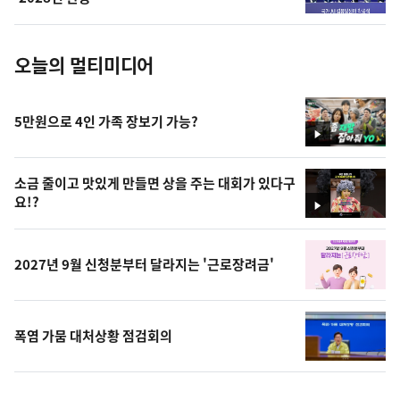
진
오늘의 멀티미디어
5만원으로 4인 가족 장보기 가능?
영
상
소금 줄이고 맛있게 만들면 상을 주는 대회가 있다구
요!?
영
상
2027년 9월 신청분부터 달라지는 '근로장려금'
폭염 가뭄 대처상황 점검회의