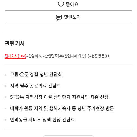
기
좋아요
기
사
댓글
보기
관련기사
전체기사(104)
#간담회(9)
#산업단지(4)
#산업재해 예방(1)
#현장방문(1)
고립·은둔 경험 청년 간담회
지역 필수 공공의료 간담회
5극3특 지역성장 이끌 산업단지 지원사업 최종 선정
대학가 원룸 지역 및 행복기숙사 등 청년 주거현장 방문
반려동물 서비스 정책 현장 간담회