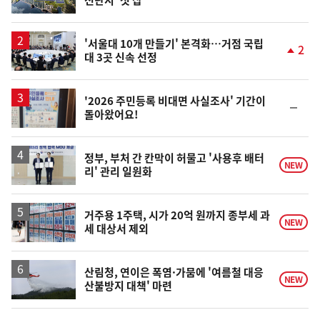
전단지' 첫 삽
위
동
일
'서울대 10개 만들기' 본격화…거점 국립
2
대 3곳 신속 선정
단
계
상
승
'2026 주민등록 비대면 사실조사' 기간이
순
돌아왔어요!
위
동
일
정부, 부처 간 칸막이 허물고 '사용후 배터
NEW
리' 관리 일원화
거주용 1주택, 시가 20억 원까지 종부세 과
NEW
세 대상서 제외
산림청, 연이은 폭염·가뭄에 '여름철 대응
NEW
산불방지 대책' 마련