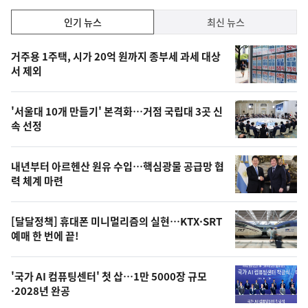
인
인기 뉴스
최신 뉴스
기,
인
기
최
거주용 1주택, 시가 20억 원까지 종부세 과세 대상
뉴
서 제외
신,
스
오
'서울대 10개 만들기' 본격화…거점 국립대 3곳 신
늘
속 선정
의
영
내년부터 아르헨산 원유 수입…핵심광물 공급망 협
상
력 체계 마련
,
오
[달달정책] 휴대폰 미니멀리즘의 실현…KTX·SRT
예매 한 번에 끝!
늘
의
'국가 AI 컴퓨팅센터' 첫 삽…1만 5000장 규모
사
·2028년 완공
진