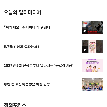
오늘의 멀티미디어
"뭐하세요" 수거하다 딱 걸렸다
영
상
6.7% 인상의 결과는요?
영
상
2027년 9월 신청분부터 달라지는 '근로장려금'
방학 중 초등돌봄교육 현장 방문
정책포커스