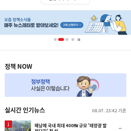
히
단
배
너
영
정
역
책
정책 NOW
NOW,
MY
맞
춤
뉴
실시간 인기뉴스
08.07. 23:42 기준
스
해남에 국내 최대 400㎿ 규모 '태양광 발
순