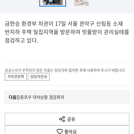
금한승 환경부 차관이 17일 서울 관악구 신림동 소재
반지하 주택 밀집지역을 방문하여 빗물받이 관리실태를
점검하고 있다.
공공누리가 부착되지 않은 자료는 담당자와 협의한 후에 사용하여 주시기 바랍니다.
저작권정책
담당자안내
이
기
다음
집중호우 대처상황 점검회의
사
전
다
공유
열
음
기
좋아요
기