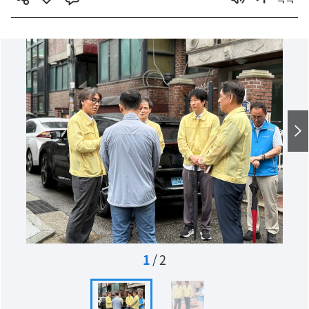
1
/
2