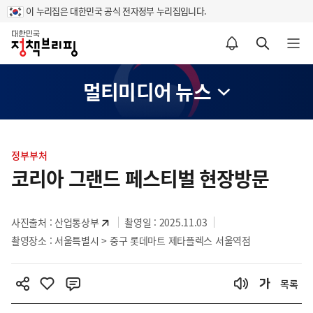
이 누리집은 대한민국 공식 전자정부 누리집입니다.
홈
알림설정 바로가기
검색 바로가기
메뉴 열기
멀티미디어 뉴스
콘
텐
정부부처
츠
코리아 그랜드 페스티벌 현장방문
영
역
사진출처 :
산업통상부
촬영일 : 2025.11.03
촬영장소 : 서울특별시 > 중구 롯데마트 제타플렉스 서울역점
목록