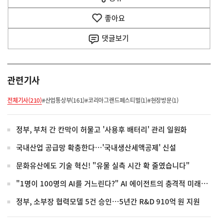
열
음
기
좋아요
기
사
댓글
보기
관련기사
전체기사(210)
#산업통상부(161)
#코리아그랜드페스티벌(1)
#현장방문(1)
정부, 부처 간 칸막이 허물고 '사용후 배터리' 관리 일원화
국내산업 공급망 확충한다…'국내생산세액공제' 신설
문화유산에도 기술 혁신! "유물 실측 시간 확 줄였습니다"
"1명이 100명의 AI를 거느린다?" AI 에이전트의 충격적 미래! (ft. HBM, 김정호 교수)
정부, 소부장 협력모델 5건 승인…5년간 R&D 910억 원 지원