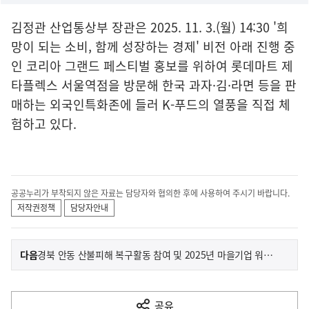
김정관 산업통상부 장관은 2025. 11. 3.(월) 14:30 '희
망이 되는 소비, 함께 성장하는 경제' 비전 아래 진행 중
인 코리아 그랜드 페스티벌 홍보를 위하여 롯데마트 제
타플렉스 서울역점을 방문해 한국 과자·김·라면 등을 판
매하는 외국인특화존에 들러 K-푸드의 열풍을 직접 체
험하고 있다.
공공누리가 부착되지 않은 자료는 담당자와 협의한 후에 사용하여 주시기 바랍니다.
저작권정책
담당자안내
이
기
다음
경북 안동 산불피해 복구활동 참여 및 2025년 마을기업 워크숍 참석
사
전
다
공유