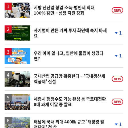
스
지방 신산업 창업 소득·법인세 최대
NEW
100% 감면…성장 지원 강화
사기범이 만든 가짜 투자 화면에 속지 마세
1
요
단
계
하
락
우리 아이 열나고, 입안에 물집이 생겼다
1
면?
단
계
하
락
국내산업 공급망 확충한다…'국내생산세
NEW
액공제' 신설
세종시 행정수도 기능 완성 등 국토대전환
NEW
8대 과제 이달 중 발표
해남에 국내 최대 400㎿ 규모 '태양광 발
1
전단지' 첫 삽