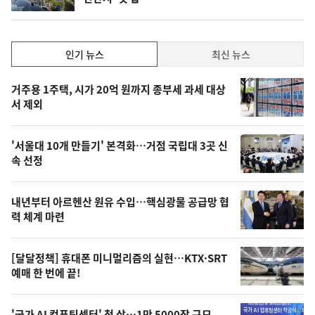
단
계
하
락
인
인기 뉴스
최신 뉴스
기,
인
기
최
거주용 1주택, 시가 20억 원까지 종부세 과세 대상
뉴
서 제외
신,
스
오
'서울대 10개 만들기' 본격화…거점 국립대 3곳 신
늘
속 선정
의
영
내년부터 아르헨산 원유 수입…핵심광물 공급망 협
상
력 체계 마련
,
오
[달달정책] 휴대폰 미니멀리즘의 실현…KTX·SRT
예매 한 번에 끝!
늘
의
'국가 AI 컴퓨팅센터' 첫 삽…1만 5000장 규모