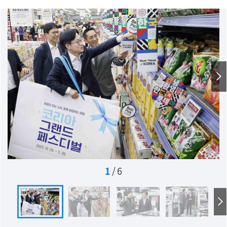
1
/
6