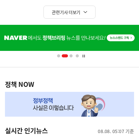
관련기사 더보기
히
단
배
너
영
정
역
책
정책 NOW
NOW,
MY
맞
춤
뉴
실시간 인기뉴스
08.08. 05:07 기준