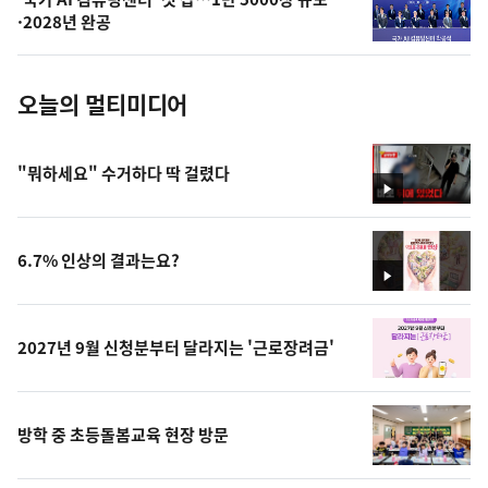
사
·2028년 완공
진
오늘의 멀티미디어
"뭐하세요" 수거하다 딱 걸렸다
영
상
6.7% 인상의 결과는요?
영
상
2027년 9월 신청분부터 달라지는 '근로장려금'
방학 중 초등돌봄교육 현장 방문