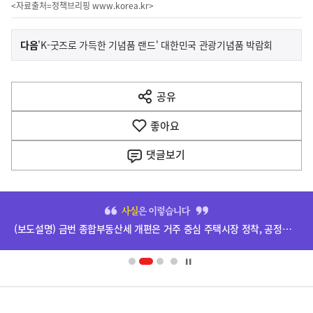
<자료출처=정책브리핑
www.korea.kr
>
이
기
다음
'K-굿즈로 가득한 기념품 랜드' 대한민국 관광기념품 박람회
사
전
다
공유
열
음
기
좋아요
기
사
댓글
보기
히
단
(보도설명) 금번 종합부동산세 개편은 거주 중심 주택시장 정착, 공정과세 및 과세형평 제고를 위한 것입니다.
배
너
영
정
역