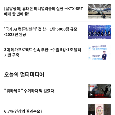
영
[달달정책] 휴대폰 미니멀리즘의 실현…KTX·SRT
상
예매 한 번에 끝!
,
오
'국가 AI 컴퓨팅센터' 첫 삽…1만 5000장 규모
·2028년 완공
늘
의
3대 메가프로젝트 신속 추진…수출 5강·1조 달러
사
기반 구축
진
오늘의 멀티미디어
"뭐하세요" 수거하다 딱 걸렸다
영
상
6.7% 인상의 결과는요?