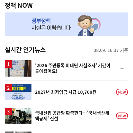
책
정책 NOW
NOW,
MY
맞
춤
뉴
실시간 인기뉴스
08.09. 16:37 기준
스
'2026 주민등록 비대면 사실조사' 기간이
순
돌아왔어요!
위
동
일
2027년 최저임금 시급 10,700원
NEW
국내산업 공급망 확충한다…'국내생산세
NEW
액공제' 신설