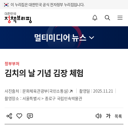
이 누리집은 대한민국 공식 전자정부 누리집입니다.
홈
알림설정 바로가기
검색 바로가기
메뉴 열기
멀티미디어 뉴스
콘
텐
정부부처
츠
김치의 날 기념 김장 체험
영
역
사진출처 :
문화체육관광부(국민소통실)
촬영일 : 2025.11.21
촬영장소 : 서울특별시 > 종로구 국립민속박물관
목록