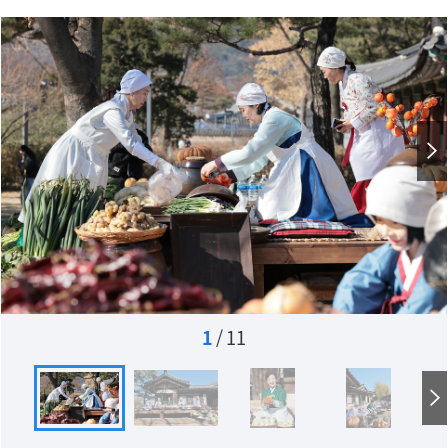
1
/
11