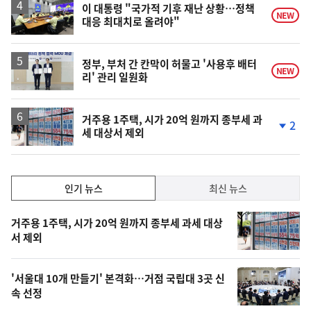
이 대통령 "국가적 기후 재난 상황…정책
NEW
대응 최대치로 올려야"
정부, 부처 간 칸막이 허물고 '사용후 배터
NEW
리' 관리 일원화
거주용 1주택, 시가 20억 원까지 종부세 과
2
세 대상서 제외
단
계
하
락
인
인기 뉴스
최신 뉴스
기,
인
기
최
거주용 1주택, 시가 20억 원까지 종부세 과세 대상
뉴
서 제외
신,
스
오
'서울대 10개 만들기' 본격화…거점 국립대 3곳 신
늘
속 선정
의