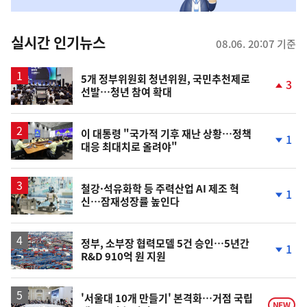
맞
춤
뉴
실시간 인기뉴스
08.06. 20:07 기준
스
5개 정부위원회 청년위원, 국민추천제로
3
선발…청년 참여 확대
단
계
상
승
이 대통령 "국가적 기후 재난 상황…정책
1
대응 최대치로 올려야"
단
계
하
락
철강·석유화학 등 주력산업 AI 제조 혁
1
신…잠재성장률 높인다
단
계
하
락
정부, 소부장 협력모델 5건 승인…5년간
1
R&D 910억 원 지원
단
계
하
락
'서울대 10개 만들기' 본격화…거점 국립
NEW