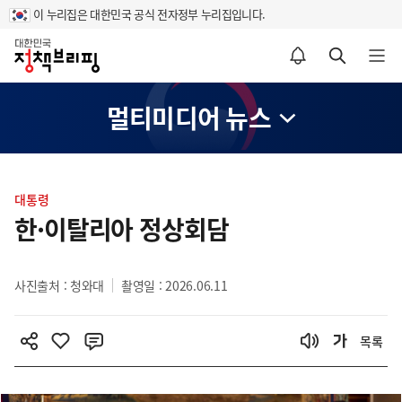
이 누리집은 대한민국 공식 전자정부 누리집입니다.
홈
알림설정 바로가기
검색 바로가기
메뉴 열기
멀티미디어 뉴스
콘
텐
대통령
츠
한·이탈리아 정상회담
영
역
사진출처 : 청와대
촬영일 : 2026.06.11
목록