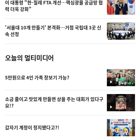
오
이 대통령 "한-칠레 FTA 개선…핵심광물 공급망 협
력 더욱 강화"
늘
의
'서울대 10개 만들기' 본격화…거점 국립대 3곳 신
사
속 선정
진
오늘의 멀티미디어
5만원으로 4인 가족 장보기 가능?
영
상
소금 줄이고 맛있게 만들면 상을 주는 대회가 있다구
요!?
영
상
갑자기 계정이 정지됐다고?!