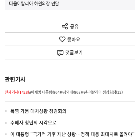
이
기
다음
이탈리아 하원의장 면담
사
전
다
공유
열
음
기
좋아요
기
사
댓글
보기
관련기사
전체기사(1428)
#이재명 대통령(864)
#청와대(868)
#한-이탈리아 정상회담(12)
폭염 가뭄 대처상황 점검회의
수혜자 청년의 시각으로
이 대통령 "국가적 기후 재난 상황…정책 대응 최대치로 올려야"