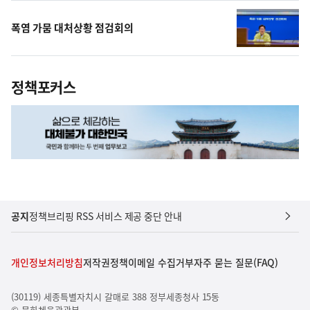
폭염 가뭄 대처상황 점검회의
정책포커스
공지
정책브리핑 RSS 서비스 제공 중단 안내
개인정보처리방침
저작권정책
이메일 수집거부
자주 묻는 질문(FAQ)
(30119) 세종특별자치시 갈매로 388 정부세종청사 15동
© 문화체육관광부