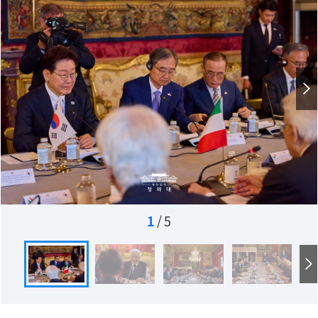
1
/
5