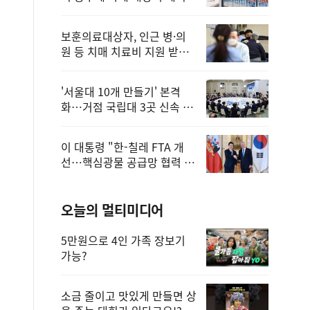
보훈의료대상자, 인근 병·의
원 등 치매 치료비 지원 받을
수 있어
'서울대 10개 만들기' 본격
화…거점 국립대 3곳 신속 선
정
이 대통령 "한-칠레 FTA 개
선…핵심광물 공급망 협력 더
욱 강화"
오늘의 멀티미디어
5만원으로 4인 가족 장보기
가능?
소금 줄이고 맛있게 만들면 상