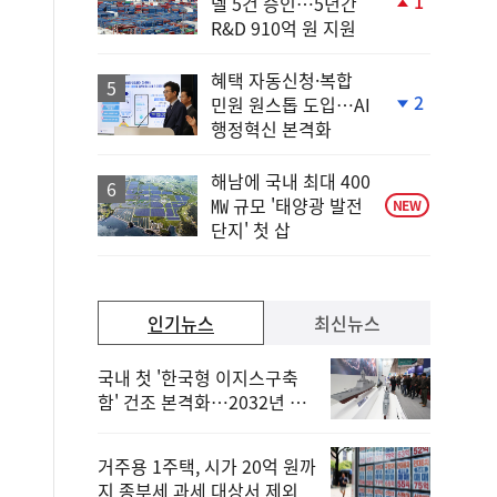
1
델 5건 승인…5년간
단
R&D 910억 원 지원
계
상
승
혜택 자동신청·복합
2
민원 원스톱 도입…AI
단
행정혁신 본격화
계
하
락
해남에 국내 최대 400
㎿ 규모 '태양광 발전
NEW
단지' 첫 삽
인기뉴스
최신뉴스
국내 첫 '한국형 이지스구축
함' 건조 본격화…2032년 해
군 인도
거주용 1주택, 시가 20억 원까
지 종부세 과세 대상서 제외