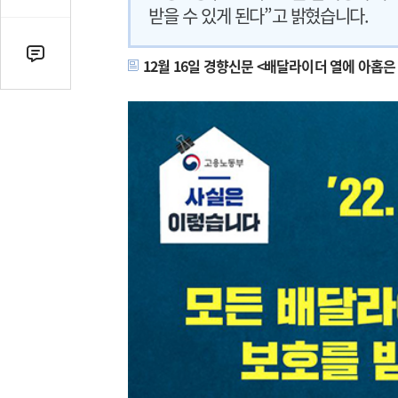
감
받을 수 있게 된다”고 밝혔습니다.
수
댓
12월 16일 경향신문 <배달라이더 열에 아홉
글
수
(클
릭
시
댓
글
로
이
동)