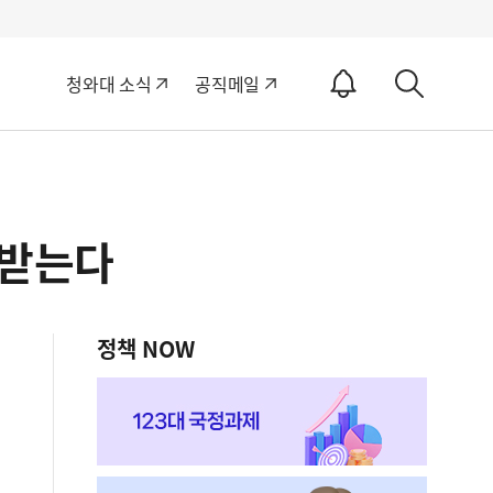
알
청와대 소식
공직메일
림
상
ON
세
검
색
 받는다
정책 NOW