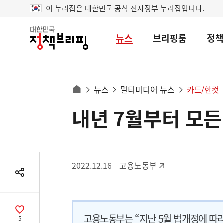
이 누리집은 대한민국 공식 전자정부 누리집입니다.
뉴스
브리핑룸
정
대
한
민
국
정
사
뉴스
멀티미디어 뉴스
카드/한컷
책
홈
브
이
으
내년 7월부터 모
콘
리
트
로
핑
텐
이
츠
동
영
경
2022.12.16
고용노동부
역
로
공
유
열
기
공
고용노동부는 “지난 5월 법개정에 따
5