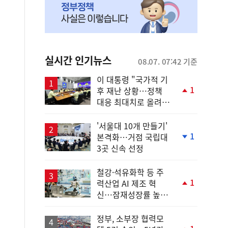
실시간 인기뉴스
08.07. 07:42 기준
이 대통령 "국가적 기
1
후 재난 상황…정책
단
대응 최대치로 올려
계
야"
상
승
'서울대 10개 만들기'
1
본격화…거점 국립대
단
3곳 신속 선정
계
하
락
철강·석유화학 등 주
1
력산업 AI 제조 혁
단
신…잠재성장률 높인
계
다
상
승
정부, 소부장 협력모