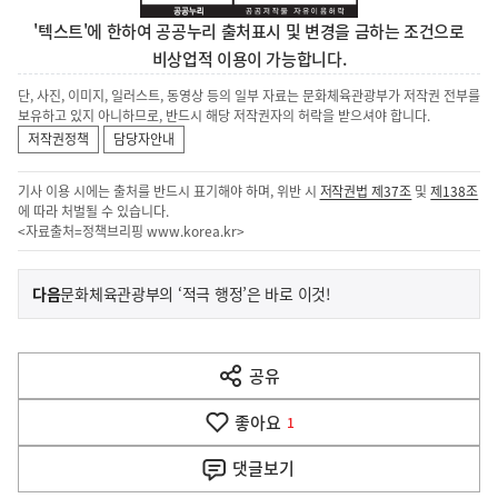
'텍스트'에 한하여 공공누리 출처표시 및 변경을 금하는 조건으로
비상업적 이용이 가능합니다.
단, 사진, 이미지, 일러스트, 동영상 등의 일부 자료는 문화체육관광부가 저작권 전부를
보유하고 있지 아니하므로, 반드시 해당 저작권자의 허락을 받으셔야 합니다.
저작권정책
담당자안내
기사 이용 시에는 출처를 반드시 표기해야 하며, 위반 시
저작권법 제37조
및
제138조
에 따라 처벌될 수 있습니다.
<자료출처=정책브리핑
www.korea.kr
>
이
기
다음
문화체육관광부의 ‘적극 행정’은 바로 이것!
사
전
다
공유
열
음
기
좋아요
기
1
사
댓글
보기