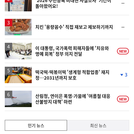
'2026 주민등록 비대면 사실조사' 기간이
순
돌아왔어요!
위
동
일
순
치킨 '용량꼼수' 직접 재보고 제보하기까지
위
동
일
이 대통령, 국가폭력 피해자들에 '치유와
NEW
명예 회복' 정부 의지 전달
떡국떡·떡볶이떡 '생계형 적합업종' 재지
3
정…2031년까지 보호
단
계
하
락
산림청, 연이은 폭염·가뭄에 '여름철 대응
NEW
산불방지 대책' 마련
인
인기 뉴스
최신 뉴스
기,
인