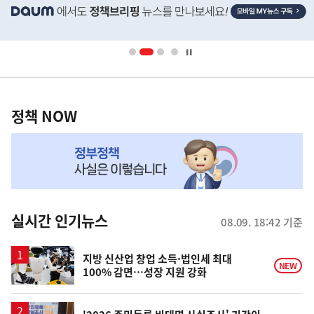
단
배
너
영
정
역
책
정책 NOW
NOW,
MY
맞
춤
뉴
실시간 인기뉴스
08.09. 18:42 기준
스
지방 신산업 창업 소득·법인세 최대
NEW
100% 감면…성장 지원 강화