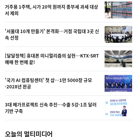
기
최
거주용 1주택, 시가 20억 원까지 종부세 과세 대상
뉴
서 제외
신,
스
오
'서울대 10개 만들기' 본격화…거점 국립대 3곳 신
늘
속 선정
의
영
[달달정책] 휴대폰 미니멀리즘의 실현…KTX·SRT
상
예매 한 번에 끝!
,
오
'국가 AI 컴퓨팅센터' 첫 삽…1만 5000장 규모
·2028년 완공
늘
의
3대 메가프로젝트 신속 추진…수출 5강·1조 달러
사
기반 구축
진
오늘의 멀티미디어