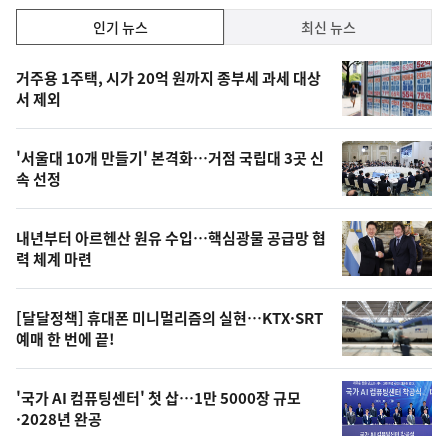
락
인
인기 뉴스
최신 뉴스
기,
인
기
최
거주용 1주택, 시가 20억 원까지 종부세 과세 대상
뉴
서 제외
신,
스
오
'서울대 10개 만들기' 본격화…거점 국립대 3곳 신
늘
속 선정
의
영
내년부터 아르헨산 원유 수입…핵심광물 공급망 협
상
력 체계 마련
,
오
[달달정책] 휴대폰 미니멀리즘의 실현…KTX·SRT
예매 한 번에 끝!
늘
의
'국가 AI 컴퓨팅센터' 첫 삽…1만 5000장 규모
사
·2028년 완공
진