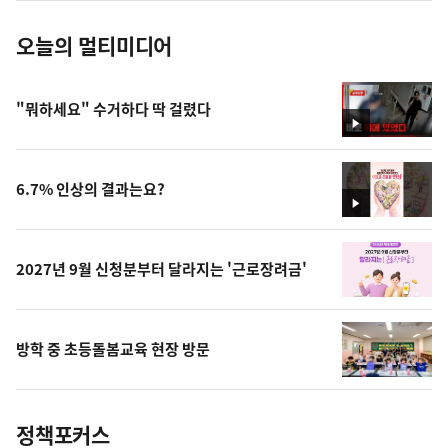
오늘의 멀티미디어
"뭐하세요" 수거하다 딱 걸렸다
영
상
6.7% 인상의 결과는요?
영
상
2027년 9월 신청분부터 달라지는 '근로장려금'
방학 중 초등돌봄교육 현장 방문
정책포커스