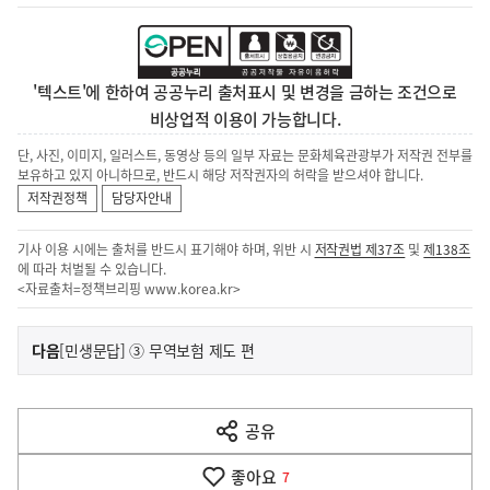
'텍스트'에 한하여 공공누리 출처표시 및 변경을 금하는 조건으로
비상업적 이용이 가능합니다.
단, 사진, 이미지, 일러스트, 동영상 등의 일부 자료는 문화체육관광부가 저작권 전부를
보유하고 있지 아니하므로, 반드시 해당 저작권자의 허락을 받으셔야 합니다.
저작권정책
담당자안내
기사 이용 시에는 출처를 반드시 표기해야 하며, 위반 시
저작권법 제37조
및
제138조
에 따라 처벌될 수 있습니다.
<자료출처=정책브리핑
www.korea.kr
>
이
기
다음
[민생문답] ③ 무역보험 제도 편
사
전
다
공유
열
음
기
좋아요
기
7