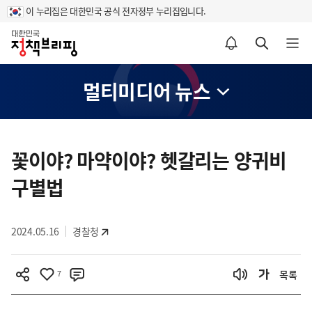
이 누리집은 대한민국 공식 전자정부 누리집입니다.
홈
알림설정 바로가기
검색 바로가기
메뉴 열기
멀티미디어 뉴스
콘
텐
꽃이야? 마약이야? 헷갈리는 양귀비
츠
구별법
영
역
2024.05.16
경찰청
7
목록