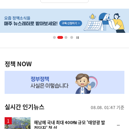
히
단
배
너
영
정
역
책
정책 NOW
NOW,
MY
맞
춤
뉴
실시간 인기뉴스
08.08. 01:47 기준
스
해남에 국내 최대 400㎿ 규모 '태양광 발
순
전단지' 첫 삽
위