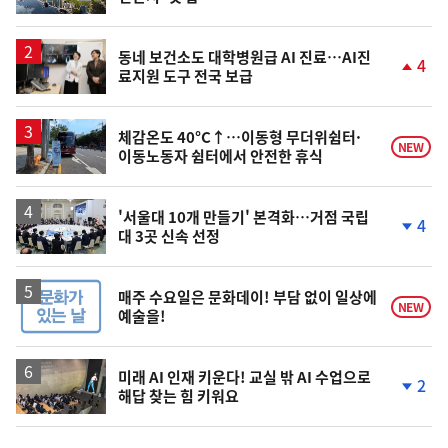
동
일
동네 보건소도 대학병원급 AI 진료…AI진
4
료지원 도구 전국 보급
단
계
상
승
체감온도 40°C↑…이동형 무더위쉼터·
NEW
이동노동자 쉼터에서 안전한 휴식
'서울대 10개 만들기' 본격화…거점 국립
4
대 3곳 신속 선정
단
계
하
락
매주 수요일은 문화데이! 부담 없이 일상에
NEW
예술을!
미래 AI 인재 키운다! 교실 밖 AI 수업으로
2
해답 찾는 힘 키워요
단
계
하