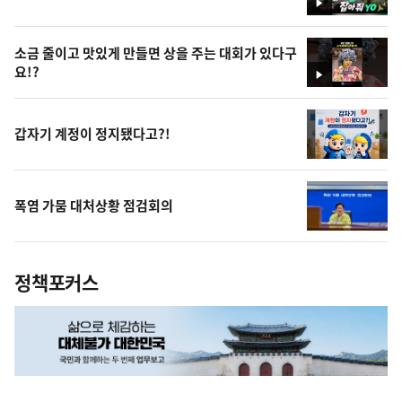
영
상
소금 줄이고 맛있게 만들면 상을 주는 대회가 있다구
요!?
영
상
갑자기 계정이 정지됐다고?!
폭염 가뭄 대처상황 점검회의
정책포커스