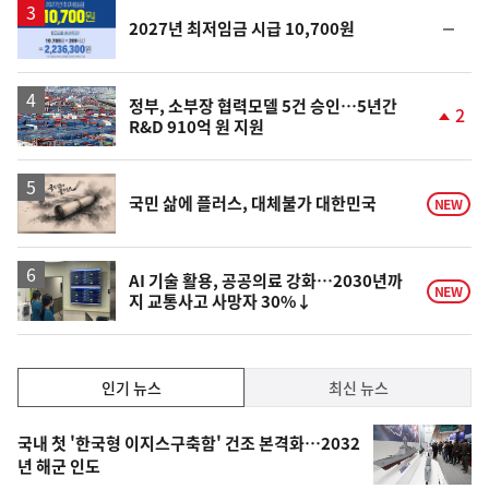
락
순
2027년 최저임금 시급 10,700원
위
동
일
정부, 소부장 협력모델 5건 승인…5년간
2
R&D 910억 원 지원
단
계
상
승
영
국민 삶에 플러스, 대체불가 대한민국
NEW
상
AI 기술 활용, 공공의료 강화…2030년까
NEW
지 교통사고 사망자 30%↓
인
인기 뉴스
최신 뉴스
기,
인
기
최
국내 첫 '한국형 이지스구축함' 건조 본격화…2032
뉴
년 해군 인도
신,