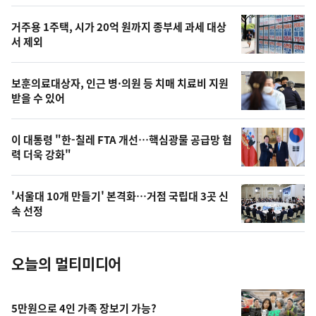
스
오
거주용 1주택, 시가 20억 원까지 종부세 과세 대상
늘
서 제외
의
영
보훈의료대상자, 인근 병·의원 등 치매 치료비 지원
상
받을 수 있어
,
오
이 대통령 "한-칠레 FTA 개선…핵심광물 공급망 협
력 더욱 강화"
늘
의
'서울대 10개 만들기' 본격화…거점 국립대 3곳 신
사
속 선정
진
오늘의 멀티미디어
5만원으로 4인 가족 장보기 가능?