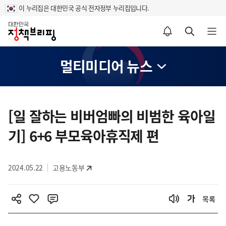
이 누리집은 대한민국 공식 전자정부 누리집입니다.
홈
알림설정 바로가기
검색 바로가기
메뉴 열기
멀티미디어 뉴스
콘
텐
[일 잘하는 비버엄빠의 비범한 육아일
츠
기] 6+6 부모육아휴직제 편
영
역
2024.05.22
고용노동부
목록