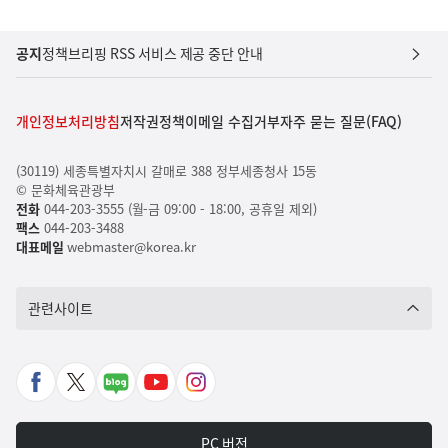
공지
정책브리핑 RSS 서비스 제공 중단 안내
개인정보처리방침
저작권정책
이메일 수집거부
자주 묻는 질문(FAQ)
(30119) 세종특별자치시 갈매로 388 정부세종청사 15동
© 문화체육관광부
전화
044-203-3555 (월-금 09:00 - 18:00, 공휴일 제외)
팩스
044-203-3488
대표메일
webmaster@korea.kr
관련사이트
페
X
네
유
인
이
바
이
튜
스
스
로
버
브
타
PC 버전