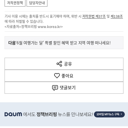
저작권정책
담당자안내
기사 이용 시에는 출처를 반드시 표기해야 하며, 위반 시
저작권법 제37조
및
제138조
에 따라 처벌될 수 있습니다.
<자료출처=정책브리핑
www.korea.kr
>
이
기
다음
‘6월 여행가는 달’ 특별 할인 혜택 받고 지역 여행 떠나세요!
사
전
다
공유
열
음
기
좋아요
기
사
댓글
보기
히
단
배