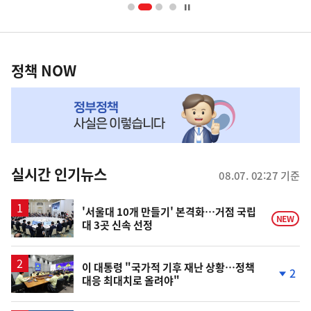
너
영
정
역
책
정책 NOW
NOW,
MY
맞
춤
뉴
실시간 인기뉴스
08.07. 02:27 기준
스
'서울대 10개 만들기' 본격화…거점 국립
NEW
대 3곳 신속 선정
이 대통령 "국가적 기후 재난 상황…정책
2
대응 최대치로 올려야"
단
계
하