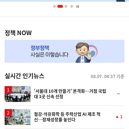
너
영
정
역
책
정책 NOW
NOW,
MY
맞
춤
뉴
실시간 인기뉴스
08.07. 04:37 기준
스
'서울대 10개 만들기' 본격화…거점 국립
순
대 3곳 신속 선정
위
동
일
철강·석유화학 등 주력산업 AI 제조 혁
1
신…잠재성장률 높인다
단
계