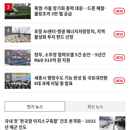
상
승
폭염·가뭄 장기화 총력 대응…드론 예찰·
NEW
쿨링조끼 3만 벌 공급
포항 AI센터·영광 에너지저장장치, 지역
NEW
활성화 투자 펀드 선정
정부, 소부장 협력모델 5건 승인…5년간
NEW
R&D 910억 원 지원
세종시 행정수도 기능 완성 등 국토대전환
NEW
8대 과제 이달 중 발표
인
인기 뉴스
최신 뉴스
기,
인
기
최
국내 첫 '한국형 이지스구축함' 건조 본격화…2032
뉴
년 해군 인도