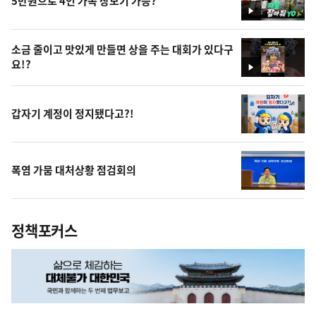
5만원으로 4인 가족 장보기 가능?
영
상
소금 줄이고 맛있게 만들면 상을 주는 대회가 있다구
요!?
영
상
갑자기 계정이 정지됐다고?!
폭염 가뭄 대처상황 점검회의
정책포커스