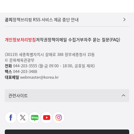
공지
정책브리핑 RSS 서비스 제공 중단 안내
개인정보처리방침
저작권정책
이메일 수집거부
자주 묻는 질문(FAQ)
(30119) 세종특별자치시 갈매로 388 정부세종청사 15동
© 문화체육관광부
전화
044-203-3555 (월-금 09:00 - 18:00, 공휴일 제외)
팩스
044-203-3488
대표메일
webmaster@korea.kr
관련사이트
페
X
네
유
인
이
바
이
튜
스
스
로
버
브
타