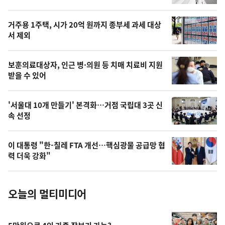
신,
스
오
거주용 1주택, 시가 20억 원까지 종부세 과세 대상
늘
서 제외
의
영
보훈의료대상자, 인근 병·의원 등 치매 치료비 지원
상
받을 수 있어
,
오
'서울대 10개 만들기' 본격화…거점 국립대 3곳 신
속 선정
늘
의
이 대통령 "한-칠레 FTA 개선…핵심광물 공급망 협
사
력 더욱 강화"
진
오늘의 멀티미디어