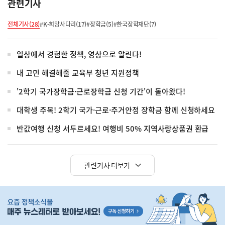
관련기사
전체기사(28)
#K-희망사다리(17)
#장학금(5)
#한국장학재단(7)
일상에서 경험한 정책, 영상으로 알린다!
내 고민 해결해줄 교육부 청년 지원정책
'2학기 국가장학금·근로장학금 신청 기간'이 돌아왔다!
대학생 주목! 2학기 국가·근로·주거안정 장학금 함께 신청하세요
반값여행 신청 서두르세요! 여행비 50% 지역사랑상품권 환급
관련기사 더보기
히
단
배