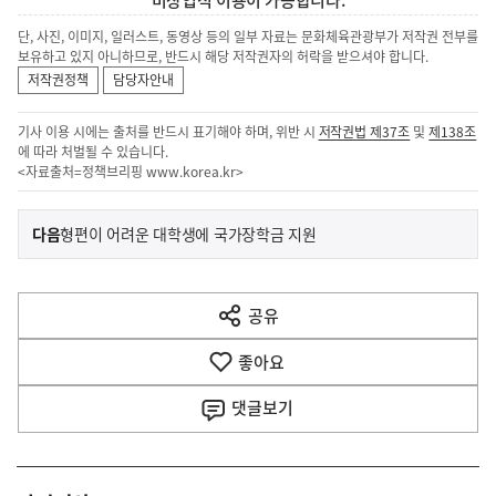
단, 사진, 이미지, 일러스트, 동영상 등의 일부 자료는 문화체육관광부가 저작권 전부를
보유하고 있지 아니하므로, 반드시 해당 저작권자의 허락을 받으셔야 합니다.
저작권정책
담당자안내
기사 이용 시에는 출처를 반드시 표기해야 하며, 위반 시
저작권법 제37조
및
제138조
에 따라 처벌될 수 있습니다.
<자료출처=정책브리핑
www.korea.kr
>
이
기
다음
형편이 어려운 대학생에 국가장학금 지원
사
전
다
공유
열
음
기
좋아요
기
사
댓글
보기