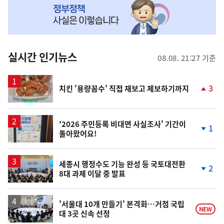
MY
맞
춤
뉴
실시간 인기뉴스
08.08. 21:27 기준
스
3
치킨 '용량꼼수' 직접 재보고 제보하기까지
단
계
상
승
'2026 주민등록 비대면 사실조사' 기간이
1
돌아왔어요!
단
계
하
락
세종시 행정수도 기능 완성 등 국토대전환
2
8대 과제 이달 중 발표
단
계
하
락
'서울대 10개 만들기' 본격화…거점 국립
NEW
대 3곳 신속 선정