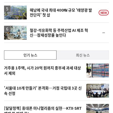
해남에 국내 최대 400㎿ 규모 '태양광 발
NEW
전단지' 첫 삽
철강·석유화학 등 주력산업 AI 제조 혁
순
신…잠재성장률 높인다
위
동
일
인
인기 뉴스
최신 뉴스
기,
인
기
최
거주용 1주택, 시가 20억 원까지 종부세 과세 대상
뉴
서 제외
신,
스
오
'서울대 10개 만들기' 본격화…거점 국립대 3곳 신
늘
속 선정
의
영
[달달정책] 휴대폰 미니멀리즘의 실현…KTX·SRT