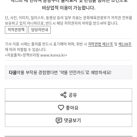
비상업적 이용이 가능합니다.
단, 사진, 이미지, 일러스트, 동영상 등의 일부 자료는 문화체육관광부가 저작권 전부를
보유하고 있지 아니하므로, 반드시 해당 저작권자의 허락을 받으셔야 합니다.
저작권정책
담당자안내
기사 이용 시에는 출처를 반드시 표기해야 하며, 위반 시
저작권법 제37조
및
제138조
에 따라 처벌될 수 있습니다.
<자료출처=정책브리핑
www.korea.kr
>
이
기
다음
약물 부작용 경험했다면 ‘약물 안전카드’로 예방하세요!
사
전
다
공유
열
음
기
좋아요
기
사
댓글
보기