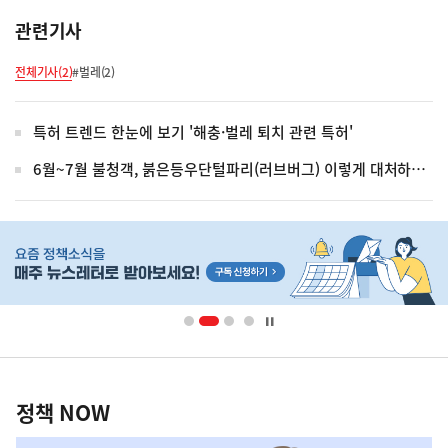
관련기사
전체기사(2)
#벌레(2)
특허 트렌드 한눈에 보기 '해충·벌레 퇴치 관련 특허'
6월~7월 불청객, 붉은등우단털파리(러브버그) 이렇게 대처하세요!
히
단
배
너
영
정
역
책
정책 NOW
NOW,