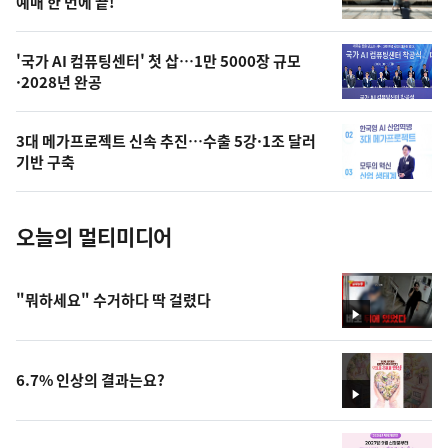
상
예매 한 번에 끝!
,
오
'국가 AI 컴퓨팅센터' 첫 삽…1만 5000장 규모
·2028년 완공
늘
의
3대 메가프로젝트 신속 추진…수출 5강·1조 달러
사
기반 구축
진
오늘의 멀티미디어
"뭐하세요" 수거하다 딱 걸렸다
영
상
6.7% 인상의 결과는요?
영
상