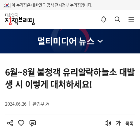
이 누리집은 대한민국 공식 전자정부 누리집입니다.
홈
알림설정 바로가기
검색 바로가기
메뉴 열기
멀티미디어 뉴스
콘
텐
6월~8월 불청객 유리알락하늘소 대발
츠
생 시 이렇게 대처하세요!
영
역
2024.06.26
환경부
목록