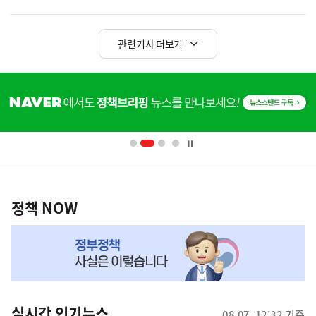
관련기사 더보기
히
단
배
너
영
정
역
책
정책 NOW
NOW,
MY
맞
춤
뉴
실시간 인기뉴스
08.07. 12:32 기준