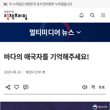
이 누리집은 대한민국 공식 전자정부 누리집입니다.
홈
알림설정 바로가기
검색 바로가기
메뉴 열기
멀티미디어 뉴스
콘
텐
바다의 애국자를 기억해주세요!
츠
영
2024.08.14
해양수산부
역
목록