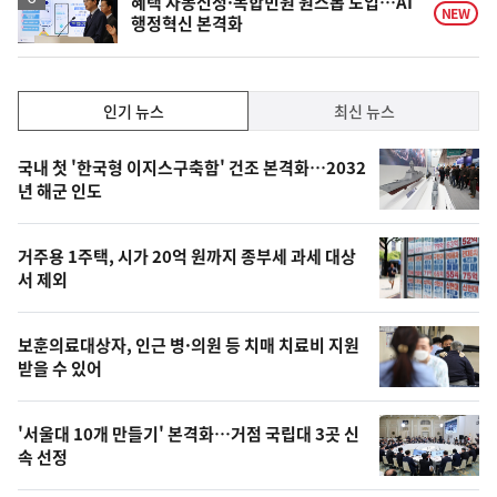
혜택 자동신청·복합민원 원스톱 도입…AI
NEW
행정혁신 본격화
인
인기 뉴스
최신 뉴스
기,
인
기
최
국내 첫 '한국형 이지스구축함' 건조 본격화…2032
뉴
년 해군 인도
신,
스
오
거주용 1주택, 시가 20억 원까지 종부세 과세 대상
늘
서 제외
의
영
보훈의료대상자, 인근 병·의원 등 치매 치료비 지원
상
받을 수 있어
,
오
'서울대 10개 만들기' 본격화…거점 국립대 3곳 신
속 선정
늘