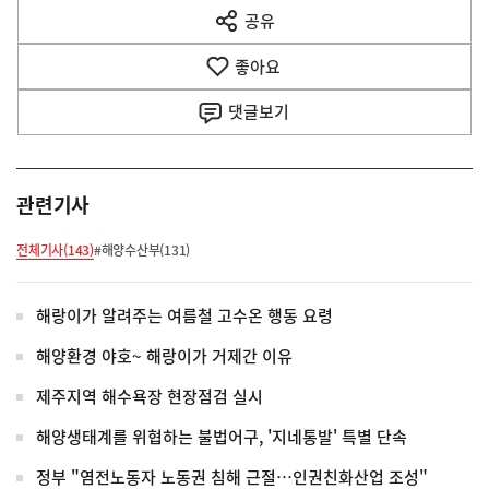
다
공유
열
음
기
좋아요
기
사
댓글
보기
관련기사
전체기사(143)
#해양수산부(131)
해랑이가 알려주는 여름철 고수온 행동 요령
해양환경 야호~ 해랑이가 거제간 이유
제주지역 해수욕장 현장점검 실시
해양생태계를 위협하는 불법어구, '지네통발' 특별 단속
정부 "염전노동자 노동권 침해 근절…인권친화산업 조성"