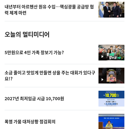
의
내년부터 아르헨산 원유 수입…핵심광물 공급망 협
사
력 체계 마련
진
오늘의 멀티미디어
5만원으로 4인 가족 장보기 가능?
영
상
소금 줄이고 맛있게 만들면 상을 주는 대회가 있다구
요!?
영
상
2027년 최저임금 시급 10,700원
폭염 가뭄 대처상황 점검회의