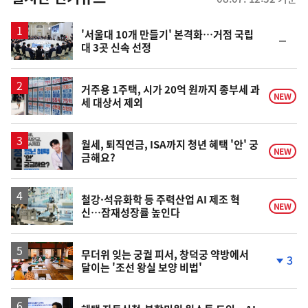
스
'서울대 10개 만들기' 본격화…거점 국립
순
대 3곳 신속 선정
위
동
일
거주용 1주택, 시가 20억 원까지 종부세 과
NEW
세 대상서 제외
월세, 퇴직연금, ISA까지 청년 혜택 '안' 궁
NEW
금해요?
철강·석유화학 등 주력산업 AI 제조 혁
NEW
신…잠재성장률 높인다
무더위 잊는 궁궐 피서, 창덕궁 약방에서
3
달이는 '조선 왕실 보양 비법'
단
계
하
락