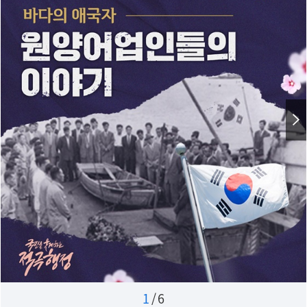
1
/
6