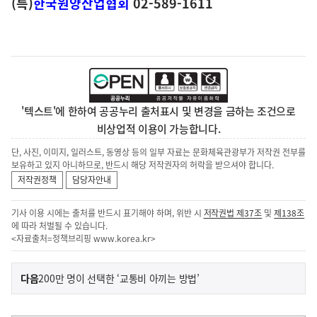
(특)
한국원양산업협회
02-589-1611
'텍스트'에 한하여 공공누리 출처표시 및 변경을 금하는 조건으로
비상업적 이용이 가능합니다.
단, 사진, 이미지, 일러스트, 동영상 등의 일부 자료는 문화체육관광부가 저작권 전부를
보유하고 있지 아니하므로, 반드시 해당 저작권자의 허락을 받으셔야 합니다.
저작권정책
담당자안내
기사 이용 시에는 출처를 반드시 표기해야 하며, 위반 시
저작권법 제37조
및
제138조
에 따라 처벌될 수 있습니다.
<자료출처=정책브리핑
www.korea.kr
>
이
기
다음
200만 명이 선택한 ‘교통비 아끼는 방법’
사
전