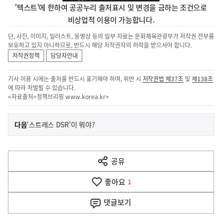
'텍스트'에 한하여 공공누리 출처표시 및 변경을 금하는 조건으로
비상업적 이용이 가능합니다.
단, 사진, 이미지, 일러스트, 동영상 등의 일부 자료는 문화체육관광부가 저작권 전부를
보유하고 있지 아니하므로, 반드시 해당 저작권자의 허락을 받으셔야 합니다.
저작권정책
담당자안내
기사 이용 시에는 출처를 반드시 표기해야 하며, 위반 시
저작권법 제37조
및
제138조
에 따라 처벌될 수 있습니다.
<자료출처=정책브리핑
www.korea.kr
>
이
기
다음
‘스트레스 DSR’이 뭐야?
사
전
다
공유
열
음
기
좋아요
기
1
사
댓글
보기