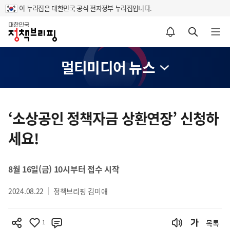
이 누리집은 대한민국 공식 전자정부 누리집입니다.
홈
알림설정 바로가기
검색 바로가기
메뉴 열기
멀티미디어 뉴스
콘
텐
‘소상공인 정책자금 상환연장’ 신청하
츠
세요!
영
역
8월 16일(금) 10시부터 접수 시작
2024.08.22
정책브리핑 김미애
1
목록