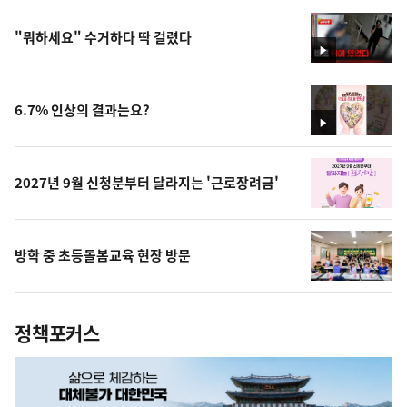
"뭐하세요" 수거하다 딱 걸렸다
영
상
6.7% 인상의 결과는요?
영
상
2027년 9월 신청분부터 달라지는 '근로장려금'
방학 중 초등돌봄교육 현장 방문
정책포커스