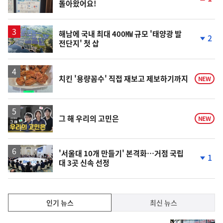
돌아왔어요!
단
계
상
승
해남에 국내 최대 400㎿ 규모 '태양광 발
2
전단지' 첫 삽
단
계
하
락
치킨 '용량꼼수' 직접 재보고 제보하기까지
NEW
영
그 해 우리의 고민은
NEW
상
'서울대 10개 만들기' 본격화…거점 국립
1
대 3곳 신속 선정
단
계
하
락
인
인기 뉴스
최신 뉴스
기,
인