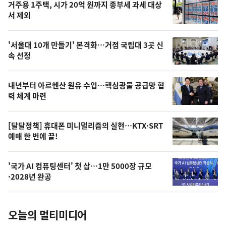
기
최
거주용 1주택, 시가 20억 원까지 종부세 과세 대상
뉴
서 제외
신,
스
오
'서울대 10개 만들기' 본격화…거점 국립대 3곳 신
늘
속 선정
의
영
내년부터 아르헨산 원유 수입…핵심광물 공급망 협
상
력 체계 마련
,
오
[달달정책] 휴대폰 미니멀리즘의 실현…KTX·SRT
예매 한 번에 끝!
늘
의
'국가 AI 컴퓨팅센터' 첫 삽…1만 5000장 규모
사
·2028년 완공
진
오늘의 멀티미디어