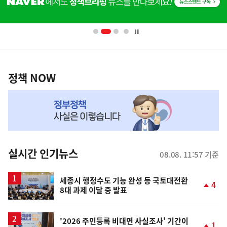
단
배
너
영
정
역
책
정책 NOW
NOW,
MY
맞
춤
뉴
실시간 인기뉴스
08.08. 11:57 기준
스
세종시 행정수도 기능 완성 등 국토대전환
4
8대 과제 이달 중 발표
단
계
상
승
'2026 주민등록 비대면 사실조사' 기간이
1