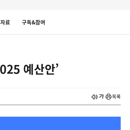
책자료
구독&참여
025 예산안’
시작
열기
목록