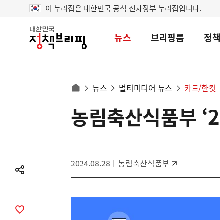
이 누리집은 대한민국 공식 전자정부 누리집입니다.
뉴스
브리핑룸
정
대
한
민
국
정
사
뉴스
멀티미디어 뉴스
카드/한컷
책
홈
브
이
으
농림축산식품부 ‘2
콘
리
트
로
핑
텐
이
츠
동
영
경
2024.08.28
농림축산식품부
역
로
공
유
열
기
공