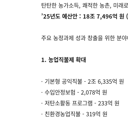
탄탄한 농가소득, 쾌적한 농촌, 미래
’25년도 예산안 : 18조 7,496억 원
주요 농정과제 성과 창출을 위한 분야에
1. 농업직불제 확대
· 기본형 공익직불 - 2조 6,335억 원
· 수입안정보험 - 2,078억 원
· 저탄소활동 프로그램 - 233억 원
· 친환경농업직불 - 319억 원