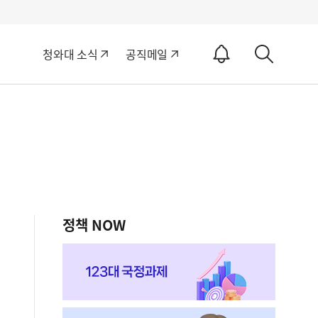
알
청와대 소식
공직메일
림
상
ON
세
검
색
정책 NOW