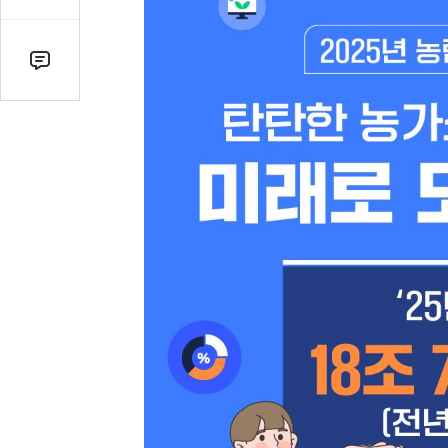
감
수
댓
글
수
(클
릭
시
댓
글
로
이
동)