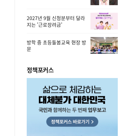
2027년 9월 신청분부터 달라
지는 '근로장려금'
방학 중 초등돌봄교육 현장 방
문
정책포커스