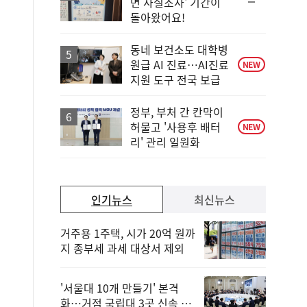
순
면 사실조사' 기간이
위
돌아왔어요!
동
일
동네 보건소도 대학병
원급 AI 진료…AI진료
NEW
지원 도구 전국 보급
정부, 부처 간 칸막이
허물고 '사용후 배터
NEW
리' 관리 일원화
인기뉴스
최신뉴스
거주용 1주택, 시가 20억 원까
지 종부세 과세 대상서 제외
'서울대 10개 만들기' 본격
화…거점 국립대 3곳 신속 선