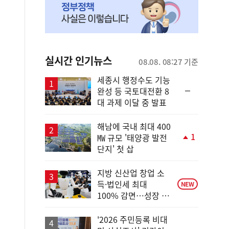
실시간 인기뉴스
08.08. 08:27 기준
세종시 행정수도 기능
순
완성 등 국토대전환 8
위
대 과제 이달 중 발표
동
일
해남에 국내 최대 400
1
㎿ 규모 '태양광 발전
단
단지' 첫 삽
계
상
승
지방 신산업 창업 소
득·법인세 최대
NEW
100% 감면…성장 지
원 강화
'2026 주민등록 비대