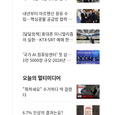
정
내년부터 아르헨산 원유 수
입…핵심광물 공급망 협력 체
계 마련
[달달정책] 휴대폰 미니멀리즘
의 실현…KTX·SRT 예매 한
번에 끝!
'국가 AI 컴퓨팅센터' 첫 삽…
1만 5000장 규모·2028년 완
공
오늘의 멀티미디어
"뭐하세요" 수거하다 딱 걸렸
다
6.7% 인상의 결과는요?