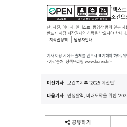
'텍스트
조건으
단, 사진, 이미지, 일러스트, 동영상 등의 일부
반드시 해당 저작권자의 허락을 받으셔야 합니다
저작권정책
담당자안내
기사 이용 시에는 출처를 반드시 표기해야 하며, 위
<자료출처=정책브리핑 www.korea.kr>
이
이전기사
보건복지부 ‘2025 예산안’
전
다음기사
민생활력, 미래도약을 위한 ‘202
다
음
기
사
공유하기
열