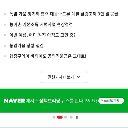
폭염·가뭄 장기화 총력 대응…드론 예찰·쿨링조끼 3만 벌 공급
농어촌 기본소득 시범사업 현장점검
이번 여름, 어디 갈지 아직도 고민 중?
농업가뭄 상황 점검
행정구역이 바뀌어도 공익직불금은 그대로!
관련기사 더보기
히
단
배
너
영