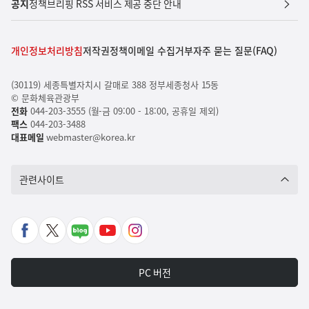
공지
정책브리핑 RSS 서비스 제공 중단 안내
개인정보처리방침
저작권정책
이메일 수집거부
자주 묻는 질문(FAQ)
(30119) 세종특별자치시 갈매로 388 정부세종청사 15동
© 문화체육관광부
전화
044-203-3555 (월-금 09:00 - 18:00, 공휴일 제외)
팩스
044-203-3488
대표메일
webmaster@korea.kr
관련사이트
페
X
네
유
인
이
바
이
튜
스
스
로
버
브
타
PC 버전
북
가
포
바
그
바
기
스
로
램