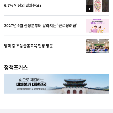
6.7% 인상의 결과는요?
영
상
2027년 9월 신청분부터 달라지는 '근로장려금'
방학 중 초등돌봄교육 현장 방문
정책포커스