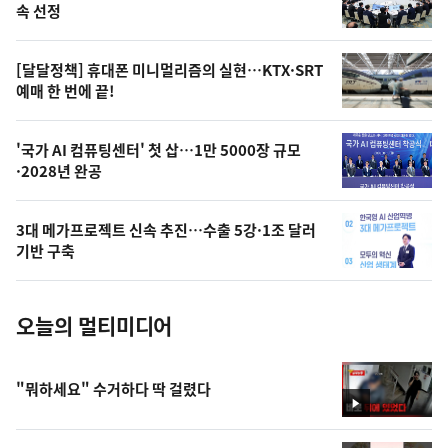
늘
속 선정
의
영
[달달정책] 휴대폰 미니멀리즘의 실현…KTX·SRT
상
예매 한 번에 끝!
,
오
'국가 AI 컴퓨팅센터' 첫 삽…1만 5000장 규모
·2028년 완공
늘
의
3대 메가프로젝트 신속 추진…수출 5강·1조 달러
사
기반 구축
진
오늘의 멀티미디어
"뭐하세요" 수거하다 딱 걸렸다
영
상