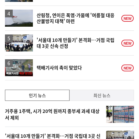
계
상
승
산림청, 연이은 폭염·가뭄에 '여름철 대응
NEW
산불방지 대책' 마련
'서울대 10개 만들기' 본격화…거점 국립
NEW
대 3곳 신속 선정
영
택배기사의 촉이 맞았다
NEW
상
인
인기 뉴스
최신 뉴스
기,
인
기
최
거주용 1주택, 시가 20억 원까지 종부세 과세 대상
뉴
서 제외
신,
스
오
'서울대 10개 만들기' 본격화…거점 국립대 3곳 신