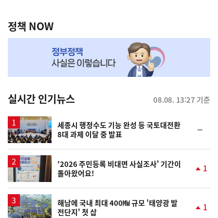
정
역
책
정책 NOW
NOW,
MY
맞
춤
뉴
실시간 인기뉴스
08.08. 13:27 기준
스
세종시 행정수도 기능 완성 등 국토대전환
순
8대 과제 이달 중 발표
위
동
일
'2026 주민등록 비대면 사실조사' 기간이
1
돌아왔어요!
단
계
상
승
해남에 국내 최대 400㎿ 규모 '태양광 발
1
전단지' 첫 삽
단