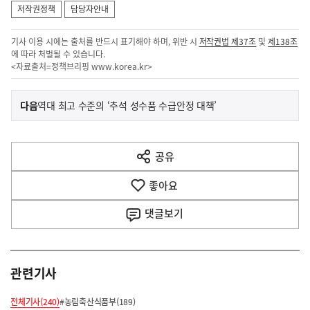
저작권정책
담당자안내
기사 이용 시에는 출처를 반드시 표기해야 하며, 위반 시
저작권법 제37조
및
제138조
에 따라 처벌될 수 있습니다.
<자료출처=정책브리핑
www.korea.kr
>
이
기
다음
역대 최고 수준의 ‘추석 성수품 수급안정 대책’
사
전
다
공유
열
음
기
좋아요
기
사
댓글
보기
관련기사
전체기사(240)
#농림축산식품부(189)