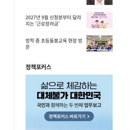
2027년 9월 신청분부터 달라
지는 '근로장려금'
방학 중 초등돌봄교육 현장 방
문
정책포커스