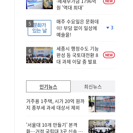
·제재부가금 1796억
NEW
원 '역대 최대'
매주 수요일은 문화데
3
이! 부담 없이 일상에
단
예술을!
계
하
락
세종시 행정수도 기능
완성 등 국토대전환 8
NEW
대 과제 이달 중 발표
인기뉴스
최신뉴스
거주용 1주택, 시가 20억 원까
지 종부세 과세 대상서 제외
'서울대 10개 만들기' 본격
화…거점 국립대 3곳 신속 선