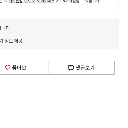
반 시
저작권법 제37조
및
제138조
에 따라 처벌될 수 있습니다.
납니다
기 정보 제공
좋아요
댓글
보기