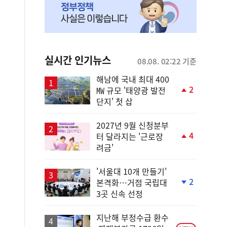
실시간 인기뉴스
08.08. 02:22 기준
해남에 국내 최대 400
2
㎿ 규모 '태양광 발전
단
단지' 첫 삽
계
상
승
2027년 9월 신청분부
4
터 달라지는 '근로장
단
려금'
계
상
승
'서울대 10개 만들기'
2
본격화…거점 국립대
단
3곳 신속 선정
계
하
락
지난해 부정수급 환수