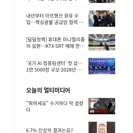
정
내년부터 아르헨산 원유 수
입…핵심광물 공급망 협력 체
계 마련
[달달정책] 휴대폰 미니멀리즘
의 실현…KTX·SRT 예매 한
번에 끝!
'국가 AI 컴퓨팅센터' 첫 삽…
1만 5000장 규모·2028년 완
공
오늘의 멀티미디어
"뭐하세요" 수거하다 딱 걸렸
다
6.7% 인상의 결과는요?