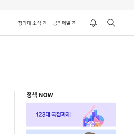
알
청와대 소식
공직메일
림
상
ON
세
검
색
정책 NOW