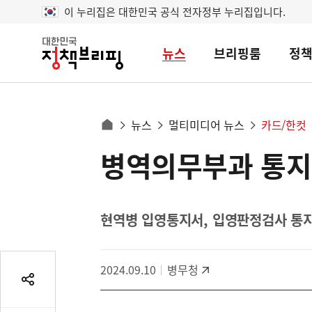
이 누리집은 대한민국 공식 전자정부 누리집입니다.
뉴스
브리핑룸
정
대
한
민
국
정
사
뉴스
멀티미디어 뉴스
카드/한컷
책
홈
브
이
으
병역의무부과 통지
콘
리
트
로
핑
텐
이
츠
동
영
현역병 입영통지서, 입영판정검사 통지
경
역
로
2024.09.10
병무청
공
유