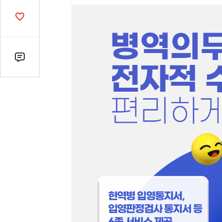
열
기
공
감
수
댓
글
수
(클
릭
시
댓
글
로
이
동)