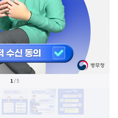
1
/
5