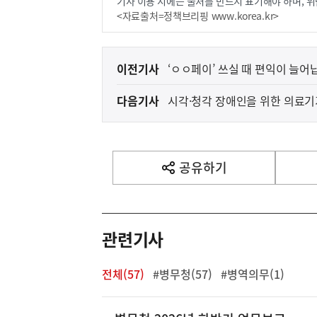
기사 이용 시에는 출처를 반드시 표기해야 하며, 위
<자료출처=정책브리핑 www.korea.kr>
이
이전기사
‘ㅇㅇ페이’ 쓰실 때 편익이 늘어
전
다음기사
시각·청각 장애인을 위한 의료기
다
음
기
사
공유하기
열
기
영
역
관련기사
전체(57)
#병무청(57)
#병역의무(1)