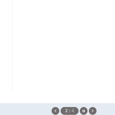
정지
이
다
2
/
4