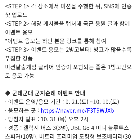
<STEP 1> 각 장소에서 미션을 수행한 뒤, SNS에 인증
샷 업로드
<STEP 2> 해당 게시물을 캡처해 국군 응원 글과 함께
이벤트 응모
*이벤트 응모는 하단 본문 링크를 통해 참여
<STEP 3> 이벤트 응모는 2빙고부터! 빙고가 많을수록
푸짐한 경품
미션탈출게임 클리어 인증이 포함되는 줄은 1빙고만으
로 응모 가능
◆ 군데군대 군지순례 이벤트 안내
· 이벤트 운영/응모 기간 : 9. 21.(토) ~10. 19.(토)
· 응모하는 곳 :
https://naver.me/F3T9WJXb
· 당첨자 발표 : 10. 31.(목) 오후 2시
· 경품 : 갤럭시 버즈 3(3명), JBL Go 4 미니 블루투스
스피커(10명), 비트리 프리미엄 도킹형 보조배터리(30