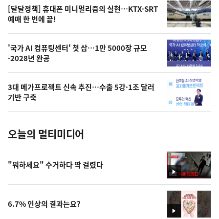
영
[달달정책] 휴대폰 미니멀리즘의 실현…KTX·SRT
상
예매 한 번에 끝!
,
오
'국가 AI 컴퓨팅센터' 첫 삽…1만 5000장 규모
·2028년 완공
늘
의
3대 메가프로젝트 신속 추진…수출 5강·1조 달러
사
기반 구축
진
오늘의 멀티미디어
"뭐하세요" 수거하다 딱 걸렸다
영
상
6.7% 인상의 결과는요?
영