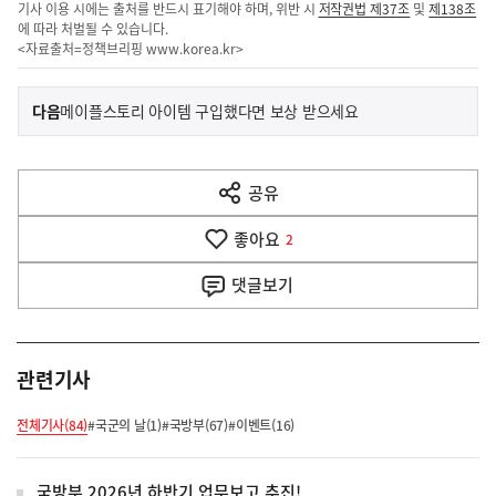
기사 이용 시에는 출처를 반드시 표기해야 하며, 위반 시
저작권법 제37조
및
제138조
에 따라 처벌될 수 있습니다.
<자료출처=정책브리핑
www.korea.kr
>
이
기
다음
메이플스토리 아이템 구입했다면 보상 받으세요
사
전
다
공유
열
음
기
좋아요
기
2
사
댓글
보기
관련기사
전체기사(84)
#국군의 날(1)
#국방부(67)
#이벤트(16)
국방부 2026년 하반기 업무보고 추진!