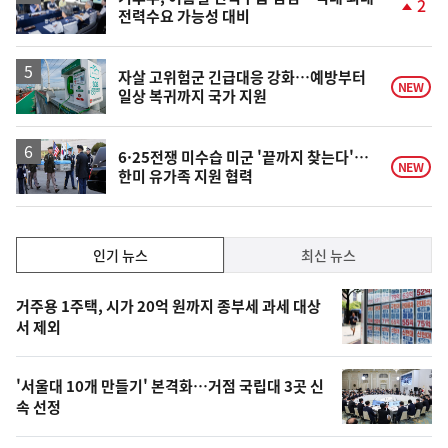
2
전력수요 가능성 대비
단
계
상
승
자살 고위험군 긴급대응 강화…예방부터
NEW
일상 복귀까지 국가 지원
6·25전쟁 미수습 미군 '끝까지 찾는다'…
NEW
한미 유가족 지원 협력
인
인기 뉴스
최신 뉴스
기,
인
기
최
거주용 1주택, 시가 20억 원까지 종부세 과세 대상
뉴
서 제외
신,
스
오
'서울대 10개 만들기' 본격화…거점 국립대 3곳 신
늘
속 선정
의