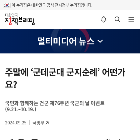
이 누리집은 대한민국 공식 전자정부 누리집입니다.
홈
알림설정 바로가기
검색 바로가기
메뉴 열기
멀티미디어 뉴스
콘
텐
주말에 ‘군데군대 군지순례’ 어떤가
츠
요?
영
역
국민과 함께하는 건군 제76주년 국군의 날 이벤트
(9.21.~10.19.)
2024.09.25
국방부