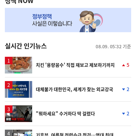
책
정책 NOW
NOW,
MY
맞
춤
뉴
실시간 인기뉴스
08.09. 05:32 기준
스
5
치킨 '용량꼼수' 직접 재보고 제보하기까지
단
계
상
승
2
대체불가 대한민국, 세계가 찾는 외교강국
단
계
하
락
영
2
"뭐하세요" 수거하다 딱 걸렸다
상
단
계
하
락
기후부, 여름철 전력수급 점검…역대 최대