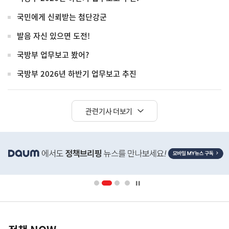
국민에게 신뢰받는 첨단강군
발음 자신 있으면 도전!
국방부 업무보고 봤어?
국방부 2026년 하반기 업무보고 추진
관련기사 더보기
히
단
배
너
영
정
역