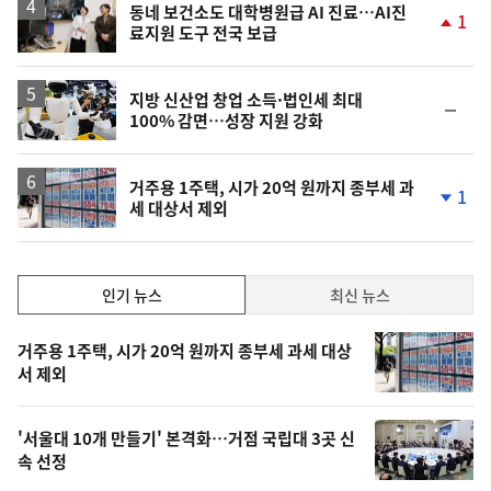
동네 보건소도 대학병원급 AI 진료…AI진
1
료지원 도구 전국 보급
단
계
상
승
지방 신산업 창업 소득·법인세 최대
순
100% 감면…성장 지원 강화
위
동
일
거주용 1주택, 시가 20억 원까지 종부세 과
1
세 대상서 제외
단
계
하
락
인
인기 뉴스
최신 뉴스
기,
인
기
최
거주용 1주택, 시가 20억 원까지 종부세 과세 대상
뉴
서 제외
신,
스
오
'서울대 10개 만들기' 본격화…거점 국립대 3곳 신
늘
속 선정
의