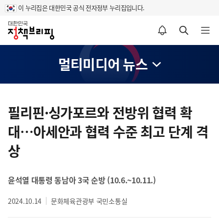
이 누리집은 대한민국 공식 전자정부 누리집입니다.
홈
알림설정 바로가기
검색 바로가기
메뉴 열기
멀티미디어 뉴스
콘
텐
필리핀·싱가포르와 전방위 협력 확
츠
대…아세안과 협력 수준 최고 단계 격
영
역
상
윤석열 대통령 동남아 3국 순방 (10.6.~10.11.)
2024.10.14
문화체육관광부 국민소통실