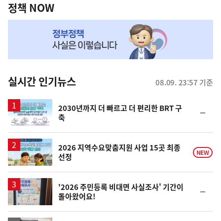
책
정책 NOW
NOW,
MY
맞
춤
뉴
실시간 인기뉴스
08.09. 23:57 기준
스
2030년까지 더 빠르고 더 편리한 BRT 구
순
축
위
동
일
2026 지역수요맞춤지원 사업 15곳 최종
NEW
선정
'2026 주민등록 비대면 사실조사' 기간이
순
돌아왔어요!
위
동
일