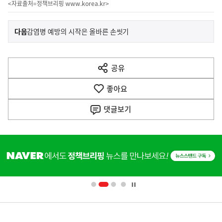
<자료출처=정책브리핑
www.korea.kr
>
이
기
다음
감염병 예방의 시작은 올바른 손씻기
사
전
다
공유
열
음
기
좋아요
기
사
댓글
보기
히
단
배
너
영
정
역