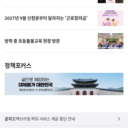
영
상
2027년 9월 신청분부터 달라지는 '근로장려금'
방학 중 초등돌봄교육 현장 방문
정책포커스
공지
정책브리핑 RSS 서비스 제공 중단 안내