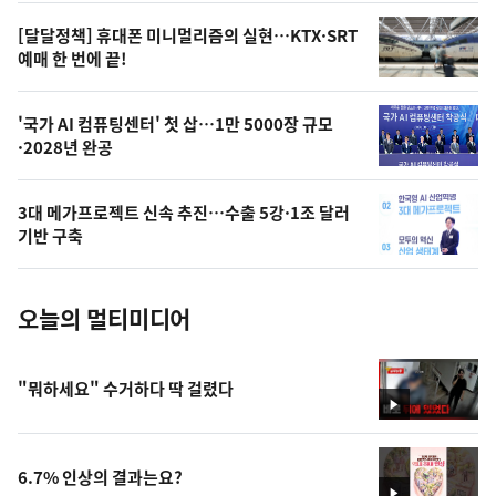
영
[달달정책] 휴대폰 미니멀리즘의 실현…KTX·SRT
상
예매 한 번에 끝!
,
오
'국가 AI 컴퓨팅센터' 첫 삽…1만 5000장 규모
·2028년 완공
늘
의
3대 메가프로젝트 신속 추진…수출 5강·1조 달러
사
기반 구축
진
오늘의 멀티미디어
"뭐하세요" 수거하다 딱 걸렸다
영
상
6.7% 인상의 결과는요?