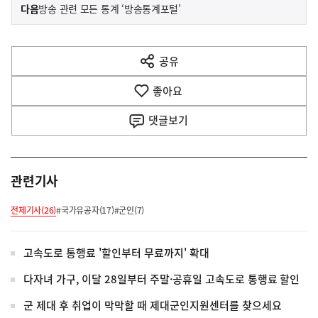
이
기
다음
방송 관련 모든 통계 ‘방송통계포털’
사
전
다
공유
열
음
기
좋아요
기
사
댓글
보기
관련기사
전체기사(26)
#국가유공자(17)
#군인(7)
고속도로 통행료 '할인부터 무료까지' 확대
다자녀 가구, 이달 28일부터 주말·공휴일 고속도로 통행료 할인
군 제대 후 취업이 막막할 때 제대군인지원센터를 찾으세요