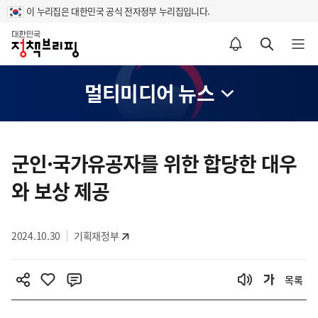
이 누리집은 대한민국 공식 전자정부 누리집입니다.
홈
알림설정 바로가기
검색 바로가기
메뉴 열기
멀티미디어 뉴스
콘
텐
군인·국가유공자를 위한 합당한 대우
츠
와 보상 제공
영
역
2024.10.30
기획재정부
목록