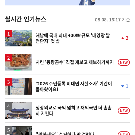
맞
춤
뉴
실시간 인기뉴스
08.08. 16:17 기준
스
해남에 국내 최대 400㎿ 규모 '태양광 발
2
전단지' 첫 삽
단
계
상
승
치킨 '용량꼼수' 직접 재보고 제보하기까지
NEW
'2026 주민등록 비대면 사실조사' 기간이
1
돌아왔어요!
단
계
하
락
정상외교로 국익 넓히고 재외국민 더 촘촘
NEW
히 지킨다
영
"뭐하세요" 수거하다 딱 걸렸다
NEW