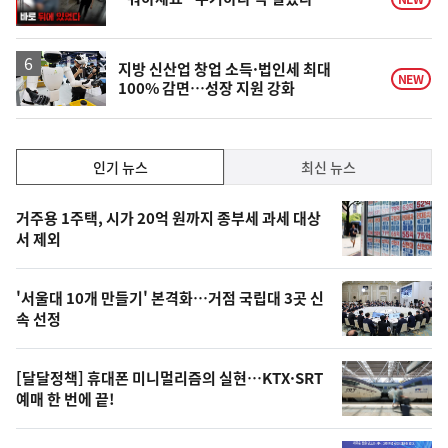
상
지방 신산업 창업 소득·법인세 최대
NEW
100% 감면…성장 지원 강화
인
인기 뉴스
최신 뉴스
기,
인
기
최
거주용 1주택, 시가 20억 원까지 종부세 과세 대상
뉴
서 제외
신,
스
오
'서울대 10개 만들기' 본격화…거점 국립대 3곳 신
늘
속 선정
의
영
[달달정책] 휴대폰 미니멀리즘의 실현…KTX·SRT
상
예매 한 번에 끝!
,