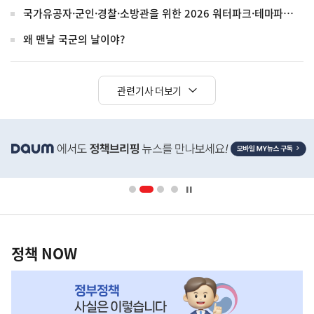
국가유공자·군인·경찰·소방관을 위한 2026 워터파크·테마파크 할인 안내
왜 맨날 국군의 날이야?
관련기사 더보기
히
단
배
너
영
정
역
책
정책 NOW
NOW,
MY