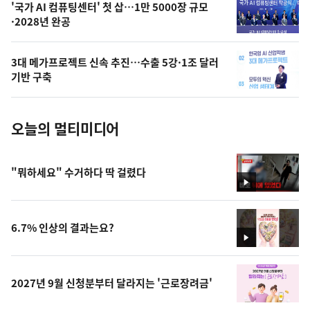
오
'국가 AI 컴퓨팅센터' 첫 삽…1만 5000장 규모
·2028년 완공
늘
의
3대 메가프로젝트 신속 추진…수출 5강·1조 달러
사
기반 구축
진
오늘의 멀티미디어
"뭐하세요" 수거하다 딱 걸렸다
영
상
6.7% 인상의 결과는요?
영
상
2027년 9월 신청분부터 달라지는 '근로장려금'