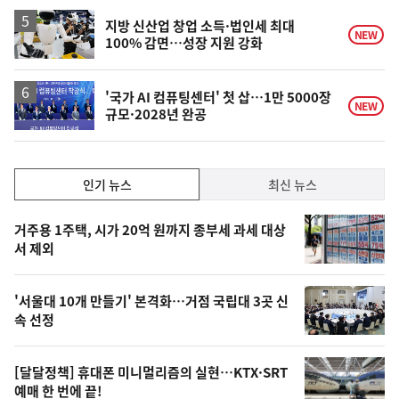
하
락
지방 신산업 창업 소득·법인세 최대
NEW
100% 감면…성장 지원 강화
'국가 AI 컴퓨팅센터' 첫 삽…1만 5000장
NEW
규모·2028년 완공
인
인기 뉴스
최신 뉴스
기,
인
기
최
거주용 1주택, 시가 20억 원까지 종부세 과세 대상
뉴
서 제외
신,
스
오
'서울대 10개 만들기' 본격화…거점 국립대 3곳 신
늘
속 선정
의
영
[달달정책] 휴대폰 미니멀리즘의 실현…KTX·SRT
상
예매 한 번에 끝!