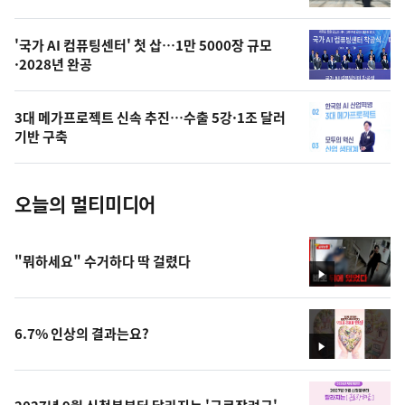
,
오
'국가 AI 컴퓨팅센터' 첫 삽…1만 5000장 규모
·2028년 완공
늘
의
3대 메가프로젝트 신속 추진…수출 5강·1조 달러
사
기반 구축
진
오늘의 멀티미디어
"뭐하세요" 수거하다 딱 걸렸다
영
상
6.7% 인상의 결과는요?
영
상