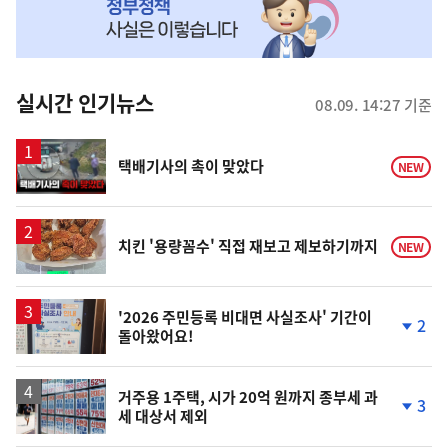
MY
맞
춤
뉴
실시간 인기뉴스
08.09. 14:27 기준
스
영
택배기사의 촉이 맞았다
NEW
상
치킨 '용량꼼수' 직접 재보고 제보하기까지
NEW
'2026 주민등록 비대면 사실조사' 기간이
2
돌아왔어요!
단
계
하
락
거주용 1주택, 시가 20억 원까지 종부세 과
3
세 대상서 제외
단
계