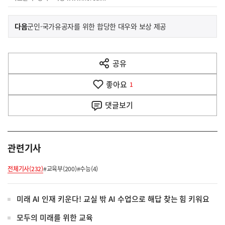
이
기
다음
군인·국가유공자를 위한 합당한 대우와 보상 제공
사
전
다
공유
열
음
기
좋아요
기
1
사
댓글
보기
관련기사
전체기사(232)
#교육부(200)
#수능(4)
미래 AI 인재 키운다! 교실 밖 AI 수업으로 해답 찾는 힘 키워요
모두의 미래를 위한 교육