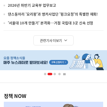
2026년 하반기 교육부 업무보고
댄스동아리 '요리왕'과 앵커사업단 '윙크요정'의 특별한 재회!
'서울대 10개 만들기' 본격화…거점 국립대 3곳 신속 선정
관련기사 더보기
히
단
배
너
영
정
역
책
정책 NOW
NOW,