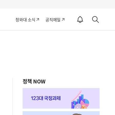
알
청와대 소식
공직메일
림
상
ON
세
검
색
정책 NOW