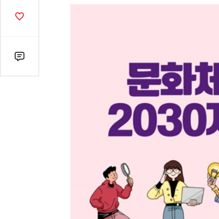
열
기
공
감
수
댓
글
수
(클
릭
시
댓
글
로
이
동)