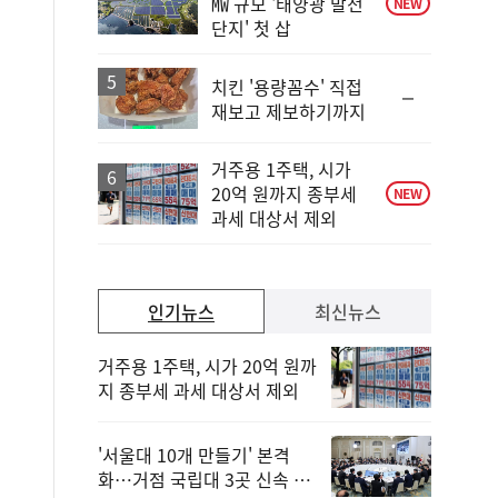
㎿ 규모 '태양광 발전
NEW
단지' 첫 삽
치킨 '용량꼼수' 직접
순
재보고 제보하기까지
위
동
일
거주용 1주택, 시가
20억 원까지 종부세
NEW
과세 대상서 제외
인기뉴스
최신뉴스
거주용 1주택, 시가 20억 원까
지 종부세 과세 대상서 제외
'서울대 10개 만들기' 본격
화…거점 국립대 3곳 신속 선