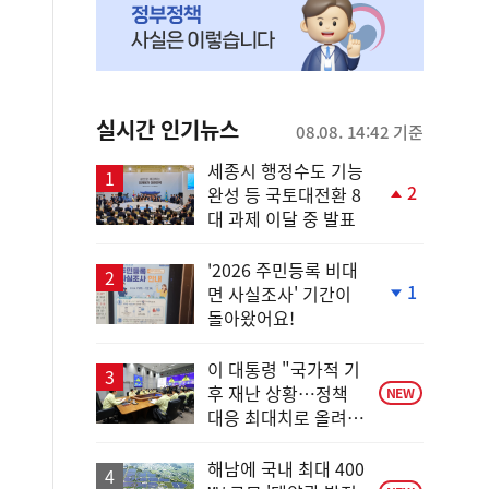
실시간 인기뉴스
08.08. 14:42 기준
세종시 행정수도 기능
2
완성 등 국토대전환 8
단
대 과제 이달 중 발표
계
상
승
'2026 주민등록 비대
1
면 사실조사' 기간이
단
돌아왔어요!
계
하
락
이 대통령 "국가적 기
후 재난 상황…정책
NEW
대응 최대치로 올려
야"
해남에 국내 최대 400