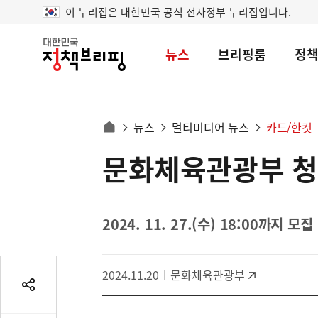
이 누리집은 대한민국 공식 전자정부 누리집입니다.
뉴스
브리핑룸
정
대
한
민
국
정
사
뉴스
멀티미디어 뉴스
카드/한컷
책
홈
브
이
으
문화체육관광부 
콘
리
트
로
핑
텐
이
츠
동
영
2024. 11. 27.(수) 18:00까지 모집
경
역
로
2024.11.20
문화체육관광부
공
유