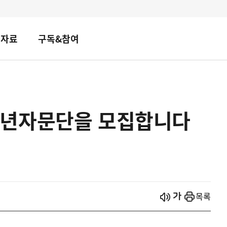
책자료
구독&참여
청년자문단을 모집합니다
시작
열기
목록