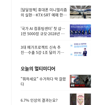
정
[달달정책] 휴대폰 미니멀리즘
의 실현…KTX·SRT 예매 한
번에 끝!
'국가 AI 컴퓨팅센터' 첫 삽…
1만 5000장 규모·2028년 완
공
3대 메가프로젝트 신속 추
진…수출 5강·1조 달러 기반
구축
오늘의 멀티미디어
"뭐하세요" 수거하다 딱 걸렸
다
6.7% 인상의 결과는요?