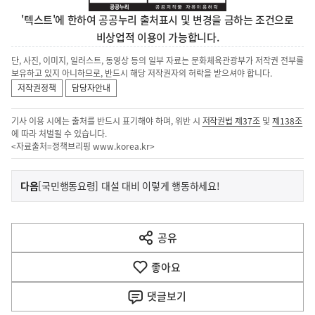
'텍스트'에 한하여 공공누리 출처표시 및 변경을 금하는 조건으로
비상업적 이용이 가능합니다.
단, 사진, 이미지, 일러스트, 동영상 등의 일부 자료는 문화체육관광부가 저작권 전부를
보유하고 있지 아니하므로, 반드시 해당 저작권자의 허락을 받으셔야 합니다.
저작권정책
담당자안내
기사 이용 시에는 출처를 반드시 표기해야 하며, 위반 시
저작권법 제37조
및
제138조
에 따라 처벌될 수 있습니다.
<자료출처=정책브리핑
www.korea.kr
>
이
기
다음
[국민행동요령] 대설 대비 이렇게 행동하세요!
사
전
다
공유
열
음
기
좋아요
기
사
댓글
보기