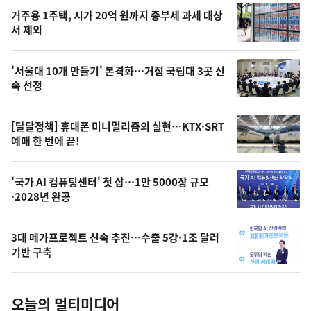
기
최
거주용 1주택, 시가 20억 원까지 종부세 과세 대상
뉴
서 제외
신,
스
오
'서울대 10개 만들기' 본격화…거점 국립대 3곳 신
늘
속 선정
의
영
[달달정책] 휴대폰 미니멀리즘의 실현…KTX·SRT
상
예매 한 번에 끝!
,
오
'국가 AI 컴퓨팅센터' 첫 삽…1만 5000장 규모
·2028년 완공
늘
의
3대 메가프로젝트 신속 추진…수출 5강·1조 달러
사
기반 구축
진
오늘의 멀티미디어