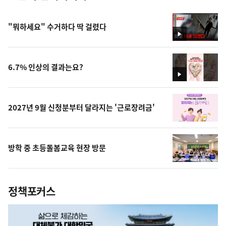
"뭐하세요" 수거하다 딱 걸렸다
영
상
6.7% 인상의 결과는요?
영
상
2027년 9월 신청분부터 달라지는 '근로장려금'
방학 중 초등돌봄교육 현장 방문
정책포커스