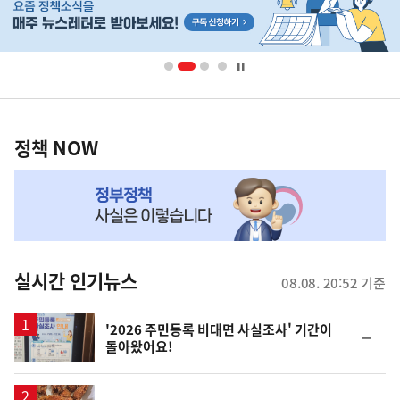
단
배
너
영
정
역
책
정책 NOW
NOW,
MY
맞
춤
뉴
실시간 인기뉴스
08.08. 20:52 기준
스
'2026 주민등록 비대면 사실조사' 기간이
순
돌아왔어요!
위
동
일