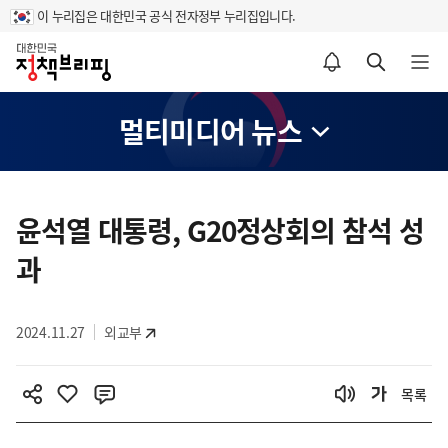
이 누리집은 대한민국 공식 전자정부 누리집입니다.
홈
알림설정 바로가기
검색 바로가기
메뉴 열기
멀티미디어 뉴스
콘
텐
윤석열 대통령, G20정상회의 참석 성
츠
과
영
역
2024.11.27
외교부
목록