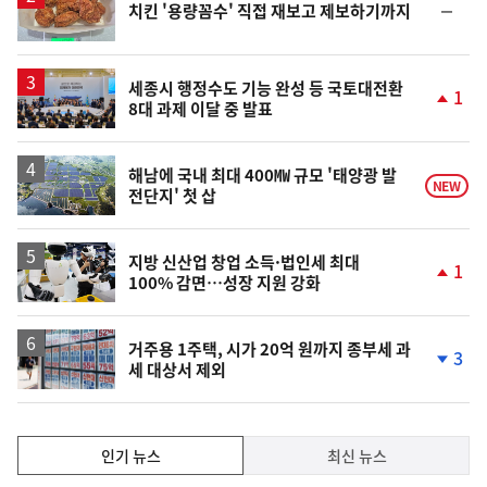
순
치킨 '용량꼼수' 직접 재보고 제보하기까지
위
동
일
세종시 행정수도 기능 완성 등 국토대전환
1
8대 과제 이달 중 발표
단
계
상
승
해남에 국내 최대 400㎿ 규모 '태양광 발
NEW
전단지' 첫 삽
지방 신산업 창업 소득·법인세 최대
1
100% 감면…성장 지원 강화
단
계
상
승
거주용 1주택, 시가 20억 원까지 종부세 과
3
세 대상서 제외
단
계
하
락
인
인기 뉴스
최신 뉴스
기,
인