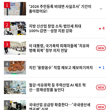
스
'2026 주민등록 비대면 사실조사' 기간이
순
돌아왔어요!
위
동
일
지방 신산업 창업 소득·법인세 최대
4
100% 감면…성장 지원 강화
단
계
상
승
이 대통령, 국가폭력 피해자들에 '치유와
NEW
명예 회복' 정부 의지 전달
1
치킨 '용량꼼수' 직접 재보고 제보하기까지
단
계
하
락
철강·석유화학 등 주력산업 AI 제조 혁
NEW
신…잠재성장률 높인다
국내산업 공급망 확충한다…'국내생산세
NEW
액공제' 신설