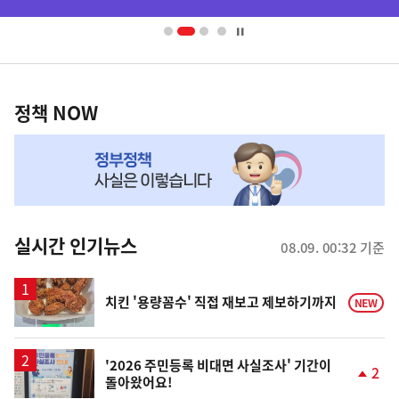
배
너
영
정
역
책
정책 NOW
NOW,
MY
맞
춤
뉴
실시간 인기뉴스
08.09. 00:32 기준
스
치킨 '용량꼼수' 직접 재보고 제보하기까지
NEW
'2026 주민등록 비대면 사실조사' 기간이
2
돌아왔어요!
단