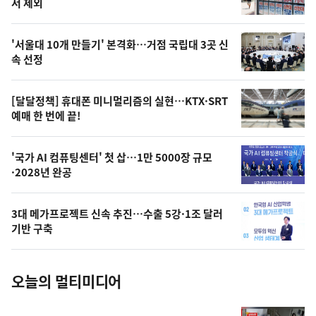
뉴
서 제외
신,
스
오
'서울대 10개 만들기' 본격화…거점 국립대 3곳 신
늘
속 선정
의
영
[달달정책] 휴대폰 미니멀리즘의 실현…KTX·SRT
상
예매 한 번에 끝!
,
오
'국가 AI 컴퓨팅센터' 첫 삽…1만 5000장 규모
·2028년 완공
늘
의
3대 메가프로젝트 신속 추진…수출 5강·1조 달러
사
기반 구축
진
오늘의 멀티미디어