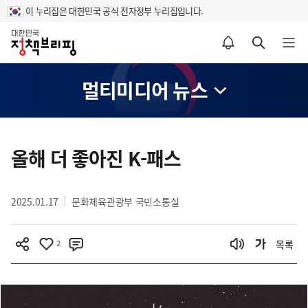
이 누리집은 대한민국 공식 전자정부 누리집입니다.
홈
알림설정 바로가기
검색 바로가기
메뉴 열기
멀티미디어 뉴스
콘
텐
올해 더 좋아진 K-패스
츠
영
2025.01.17
문화체육관광부 국민소통실
역
2
목록