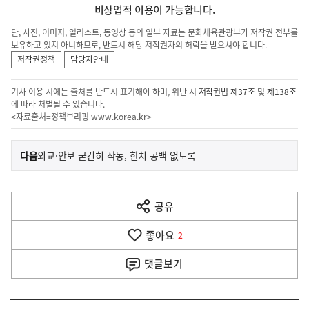
비상업적 이용이 가능합니다.
단, 사진, 이미지, 일러스트, 동영상 등의 일부 자료는 문화체육관광부가 저작권 전부를
보유하고 있지 아니하므로, 반드시 해당 저작권자의 허락을 받으셔야 합니다.
저작권정책
담당자안내
기사 이용 시에는 출처를 반드시 표기해야 하며, 위반 시
저작권법 제37조
및
제138조
에 따라 처벌될 수 있습니다.
<자료출처=정책브리핑
www.korea.kr
>
이
기
다음
외교·안보 굳건히 작동, 한치 공백 없도록
사
전
다
공유
열
음
기
좋아요
기
2
사
댓글
보기