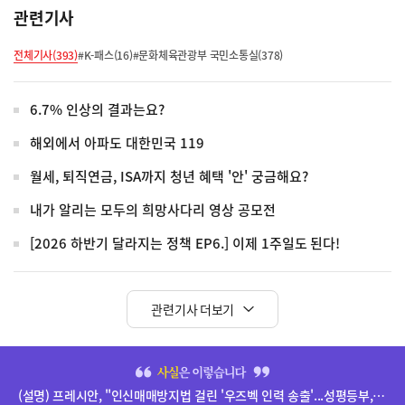
관련기사
전체기사(393)
#K-패스(16)
#문화체육관광부 국민소통실(378)
6.7% 인상의 결과는요?
해외에서 아파도 대한민국 119
월세, 퇴직연금, ISA까지 청년 혜택 '안' 궁금해요?
내가 알리는 모두의 희망사다리 영상 공모전
[2026 하반기 달라지는 정책 EP6.] 이제 1주일도 된다!
관련기사 더보기
히
단
(설명) 프레시안, "인신매매방지법 걸린 '우즈벡 인력 송출'...성평등부,노동·법무부에 개선 요청" 관련