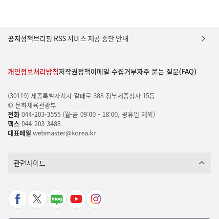
공지
정책브리핑 RSS 서비스 제공 중단 안내
개인정보처리방침
저작권정책
이메일 수집거부
자주 묻는 질문(FAQ)
(30119) 세종특별자치시 갈매로 388 정부세종청사 15동
© 문화체육관광부
전화
044-203-3555 (월-금 09:00 - 18:00, 공휴일 제외)
팩스
044-203-3488
대표메일
webmaster@korea.kr
관련사이트
페
X
네
유
인
이
바
이
튜
스