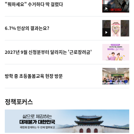
"뭐하세요" 수거하다 딱 걸렸다
영
상
6.7% 인상의 결과는요?
영
상
2027년 9월 신청분부터 달라지는 '근로장려금'
방학 중 초등돌봄교육 현장 방문
정책포커스