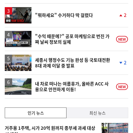
계
상
승
영
2
"뭐하세요" 수거하다 딱 걸렸다
상
단
계
상
승
영
"수익 때문에?" 공포 마케팅으로 번진 가
NEW
짜 날씨 정보의 실체
상
세종시 행정수도 기능 완성 등 국토대전환
2
8대 과제 이달 중 발표
단
계
하
락
내 차로 떠나는 여름휴가, 올바른 ACC 사
NEW
용으로 안전하게 이동!
인
인기 뉴스
최신 뉴스
기,
인
기
최
거주용 1주택, 시가 20억 원까지 종부세 과세 대상