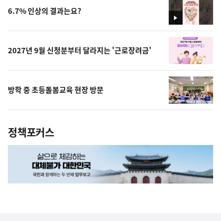
6.7% 인상의 결과는요?
영
상
2027년 9월 신청분부터 달라지는 '근로장려금'
방학 중 초등돌봄교육 현장 방문
정책포커스