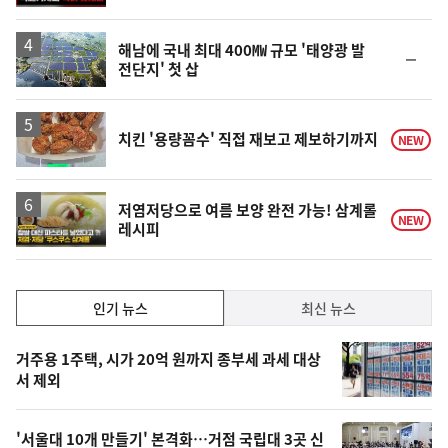
해남에 국내 최대 400㎿ 규모 '태양광 발
순
전단지' 첫 삽
위
동
일
치킨 '용량꼼수' 직접 재보고 제보하기까지
NEW
영
저염저당으로 여름 보양 완전 가능! 삼계롤
NEW
레시피
상
인
인기 뉴스
최신 뉴스
기,
인
기
최
거주용 1주택, 시가 20억 원까지 종부세 과세 대상
뉴
서 제외
신,
스
오
'서울대 10개 만들기' 본격화…거점 국립대 3곳 신