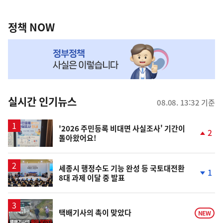
정
역
책
정책 NOW
NOW,
MY
맞
춤
뉴
실시간 인기뉴스
08.08. 13:32 기준
스
'2026 주민등록 비대면 사실조사' 기간이
2
돌아왔어요!
단
계
상
승
세종시 행정수도 기능 완성 등 국토대전환
1
8대 과제 이달 중 발표
단
계
하
락
영
택배기사의 촉이 맞았다
NEW
상