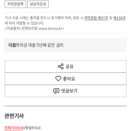
저작권정책
담당자안내
기사 이용 시에는 출처를 반드시 표기해야 하며, 위반 시
저작권법 제37조
및
제138조
에 따라 처벌될 수 있습니다.
<자료출처=정책브리핑
www.korea.kr
>
이
기
다음
학자금 대출 5년째 같은 금리
사
전
다
공유
열
음
기
좋아요
기
사
댓글
보기
관련기사
전체기사(63)
#통일부(63)