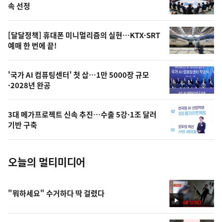
늘
속 선정
의
영
[달달정책] 휴대폰 미니멀리즘의 실현…KTX·SRT
상
예매 한 번에 끝!
,
오
'국가 AI 컴퓨팅센터' 첫 삽…1만 5000장 규모
·2028년 완공
늘
의
3대 메가프로젝트 신속 추진…수출 5강·1조 달러
사
기반 구축
진
오늘의 멀티미디어
"뭐하세요" 수거하다 딱 걸렸다
영
상