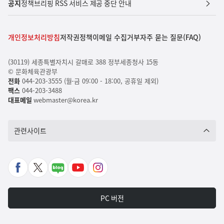
공지
정책브리핑 RSS 서비스 제공 중단 안내
개인정보처리방침
저작권정책
이메일 수집거부
자주 묻는 질문(FAQ)
(30119) 세종특별자치시 갈매로 388 정부세종청사 15동
© 문화체육관광부
전화
044-203-3555 (월-금 09:00 - 18:00, 공휴일 제외)
팩스
044-203-3488
대표메일
webmaster@korea.kr
관련사이트
페
X
네
유
인
이
바
이
튜
스
스
로
버
브
타
PC 버전
북
가
포
바
그
바
기
스
로
램