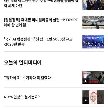
내년부터 아르헨산 원유 수입…핵심광물 공급망 협
상
력 체계 마련
,
오
[달달정책] 휴대폰 미니멀리즘의 실현…KTX·SRT
예매 한 번에 끝!
늘
의
'국가 AI 컴퓨팅센터' 첫 삽…1만 5000장 규모
사
·2028년 완공
진
오늘의 멀티미디어
"뭐하세요" 수거하다 딱 걸렸다
영
상
6.7% 인상의 결과는요?
영
상