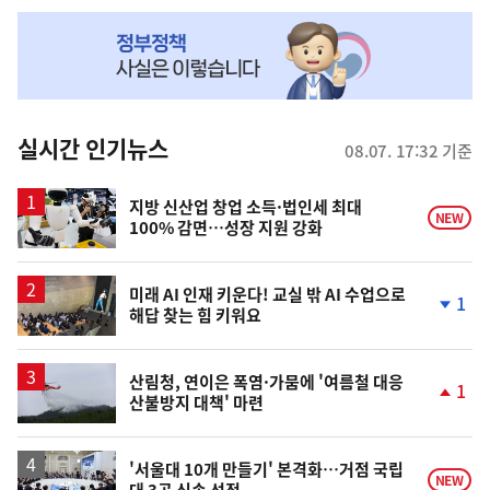
NOW,
MY
맞
춤
뉴
실시간 인기뉴스
08.07. 17:32 기준
스
지방 신산업 창업 소득·법인세 최대
NEW
100% 감면…성장 지원 강화
미래 AI 인재 키운다! 교실 밖 AI 수업으로
1
해답 찾는 힘 키워요
단
계
하
락
산림청, 연이은 폭염·가뭄에 '여름철 대응
1
산불방지 대책' 마련
단
계
상
승
'서울대 10개 만들기' 본격화…거점 국립
NEW