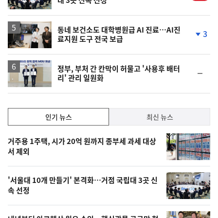
대 3곳 신속 선정
동네 보건소도 대학병원급 AI 진료…AI진
3
료지원 도구 전국 보급
단
계
하
락
정부, 부처 간 칸막이 허물고 '사용후 배터
순
리' 관리 일원화
위
동
일
인
인기 뉴스
최신 뉴스
기,
인
기
최
거주용 1주택, 시가 20억 원까지 종부세 과세 대상
뉴
서 제외
신,
스
오
'서울대 10개 만들기' 본격화…거점 국립대 3곳 신
늘
속 선정
의
영