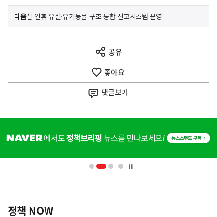
이
기
다음
설 연휴 유실·유기동물 구조 통합 신고시스템 운영
사
전
다
공유
열
음
기
좋아요
기
사
댓글
보기
히
단
배
너
영
정
역
책
정책 NOW