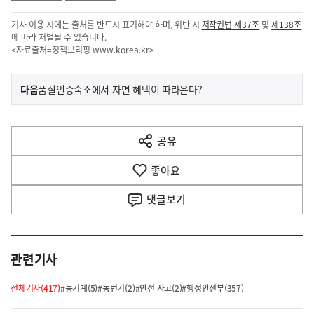
기사 이용 시에는 출처를 반드시 표기해야 하며, 위반 시
저작권법 제37조
및
제138조
에 따라 처벌될 수 있습니다.
<자료출처=정책브리핑
www.korea.kr
>
이
기
다음
품질인증숙소에서 자면 혜택이 따라온다?
사
전
다
공유
열
음
기
좋아요
기
사
댓글
보기
관련기사
전체기사(417)
#농기계(5)
#농번기(2)
#안전 사고(2)
#행정안전부(357)