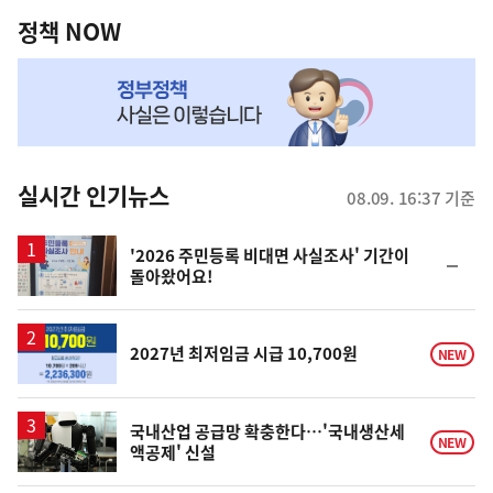
역
책
정책 NOW
NOW,
MY
맞
춤
뉴
실시간 인기뉴스
08.09. 16:37 기준
스
'2026 주민등록 비대면 사실조사' 기간이
순
돌아왔어요!
위
동
일
2027년 최저임금 시급 10,700원
NEW
국내산업 공급망 확충한다…'국내생산세
NEW
액공제' 신설