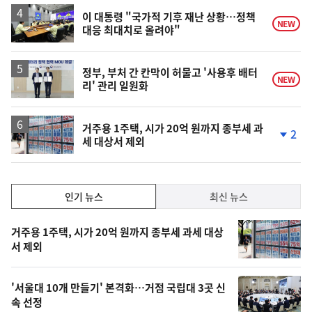
이 대통령 "국가적 기후 재난 상황…정책
NEW
대응 최대치로 올려야"
정부, 부처 간 칸막이 허물고 '사용후 배터
NEW
리' 관리 일원화
거주용 1주택, 시가 20억 원까지 종부세 과
2
세 대상서 제외
단
계
하
락
인
인기 뉴스
최신 뉴스
기,
인
기
최
거주용 1주택, 시가 20억 원까지 종부세 과세 대상
뉴
서 제외
신,
스
오
'서울대 10개 만들기' 본격화…거점 국립대 3곳 신
늘
속 선정