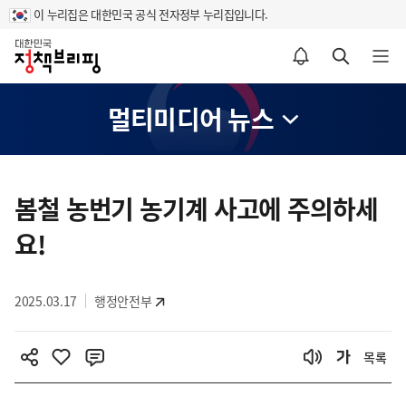
이 누리집은 대한민국 공식 전자정부 누리집입니다.
홈
알림설정 바로가기
검색 바로가기
메뉴 열기
멀티미디어 뉴스
콘
텐
봄철 농번기 농기계 사고에 주의하세
츠
요!
영
역
2025.03.17
행정안전부
목록