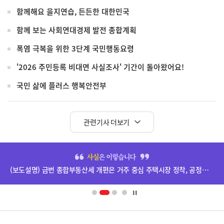
함께해요 을지연습, 든든한 대한민국
함께 보는 사회연대경제 발전 종합계획
폭염 극복을 위한 3단계 국민행동요령
'2026 주민등록 비대면 사실조사' 기간이 돌아왔어요!
국민 삶에 플러스 행복안전부
관련기사 더보기
히
단
(보도설명) 금번 종합부동산세 개편은 거주 중심 주택시장 정착, 공정과세 및 과세형평 제고를 위한 것입니다.
배
너
영
정