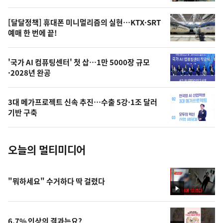
의
영
[달달정책] 휴대폰 미니멀리즘의 실현…KTX·SRT
상
예매 한 번에 끝!
,
오
'국가 AI 컴퓨팅센터' 첫 삽…1만 5000장 규모
·2028년 완공
늘
의
3대 메가프로젝트 신속 추진…수출 5강·1조 달러
사
기반 구축
진
오늘의 멀티미디어
"뭐하세요" 수거하다 딱 걸렸다
영
상
6.7% 인상의 결과는요?