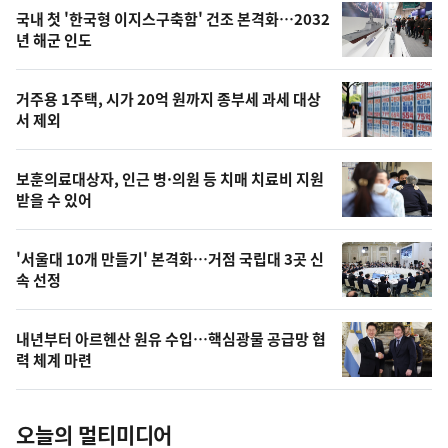
기
최
국내 첫 '한국형 이지스구축함' 건조 본격화…2032
뉴
년 해군 인도
신,
스
오
거주용 1주택, 시가 20억 원까지 종부세 과세 대상
늘
서 제외
의
영
보훈의료대상자, 인근 병·의원 등 치매 치료비 지원
상
받을 수 있어
,
오
'서울대 10개 만들기' 본격화…거점 국립대 3곳 신
속 선정
늘
의
내년부터 아르헨산 원유 수입…핵심광물 공급망 협
사
력 체계 마련
진
오늘의 멀티미디어