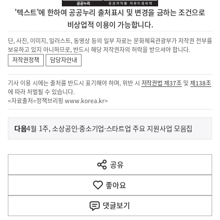
'텍스트'에 한하여 공공누리 출처표시 및 변경을 금하는 조건으로
비상업적 이용이 가능합니다.
단, 사진, 이미지, 일러스트, 동영상 등의 일부 자료는 문화체육관광부가 저작권 전부를
보유하고 있지 아니하므로, 반드시 해당 저작권자의 허락을 받으셔야 합니다.
저작권정책
담당자안내
기사 이용 시에는 출처를 반드시 표기해야 하며, 위반 시
저작권법 제37조
및
제138조
에 따라 처벌될 수 있습니다.
<자료출처=정책브리핑
www.korea.kr
>
이
기
다음
4월 1주, 소상공인·중소기업·스타트업 주요 지원사업 모음집
사
전
다
공유
열
음
기
좋아요
기
사
댓글
보기