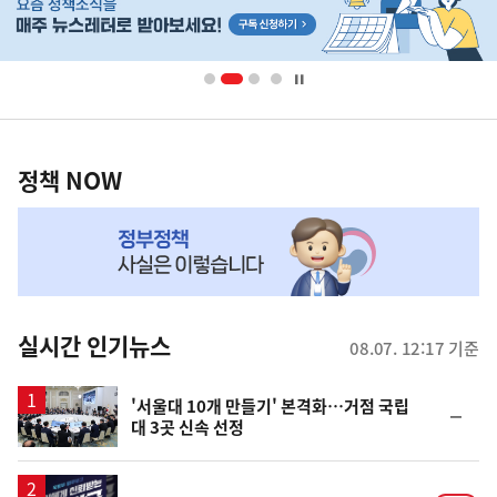
단
배
너
영
정
역
책
정책 NOW
NOW,
MY
맞
춤
뉴
실시간 인기뉴스
08.07. 12:17 기준
스
'서울대 10개 만들기' 본격화…거점 국립
순
대 3곳 신속 선정
위
동
일