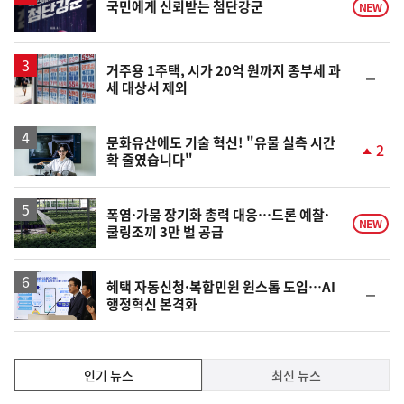
국민에게 신뢰받는 첨단강군
NEW
거주용 1주택, 시가 20억 원까지 종부세 과
순
세 대상서 제외
위
동
일
문화유산에도 기술 혁신! "유물 실측 시간
2
확 줄였습니다"
단
계
상
승
폭염·가뭄 장기화 총력 대응…드론 예찰·
NEW
쿨링조끼 3만 벌 공급
혜택 자동신청·복합민원 원스톱 도입…AI
순
행정혁신 본격화
위
동
일
인
인기 뉴스
최신 뉴스
기,
인