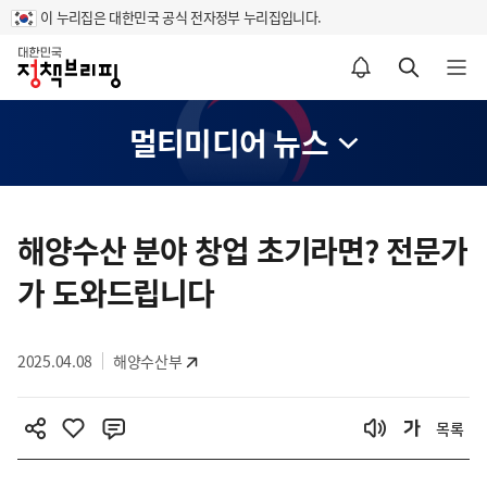
이 누리집은 대한민국 공식 전자정부 누리집입니다.
홈
알림설정 바로가기
검색 바로가기
메뉴 열기
멀티미디어 뉴스
콘
텐
해양수산 분야 창업 초기라면? 전문가
츠
가 도와드립니다
영
역
2025.04.08
해양수산부
목록